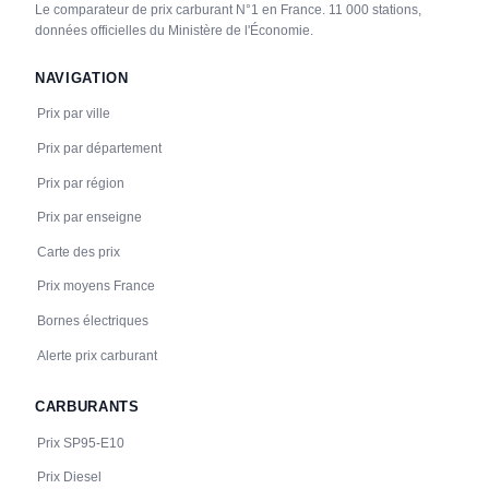
CCS2 · CHAdeMO · Type 2 · EF
2 PDC
⚡ 22.08 kW
Le comparateur de prix carburant N°1 en France. 11 000 stations,
🅿️ Bord de rue
données officielles du Ministère de l'Économie.
Recharge gratuite
CB acceptée
Accès libre
♿ Accessible PMR
Réservable
🏍️ 2 roues
NAVIGATION
🧭 S'y rendre
Prix par ville
22
BOUYGUES ENERGIES & SERVICES
Prix par département
ALES - Gare Routière
Prix par région
📍 Gare Routière, 30100 ALES
CCS2 · CHAdeMO · Type 2 · EF
2 PDC
⚡ 22.08 kW
🅿️ Bord de rue
Prix par enseigne
Recharge gratuite
CB acceptée
Accès libre
♿ Accessible PMR
Carte des prix
Réservable
🏍️ 2 roues
Prix moyens France
🧭 S'y rendre
Bornes électriques
23
BOUYGUES ENERGIES & SERVICES
Alerte prix carburant
ALES - Rue Albert 1er
📍 Rue Albert 1er, 30100 ALES
CARBURANTS
CCS2 · CHAdeMO · Type 2 · EF
2 PDC
⚡ 22.08 kW
🅿️ Bord de rue
Recharge gratuite
CB acceptée
Accès libre
♿ Accessible PMR
Prix SP95-E10
Réservable
🏍️ 2 roues
Prix Diesel