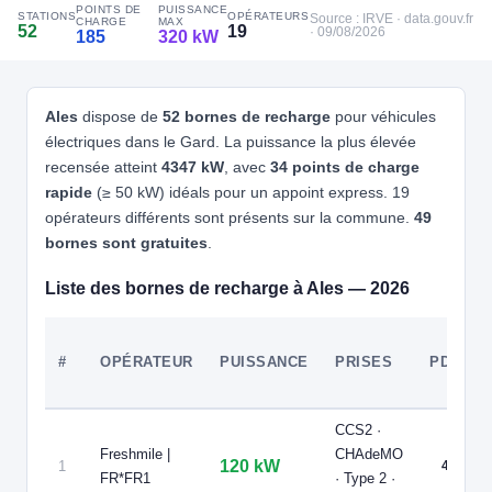
POINTS DE
PUISSANCE
STATIONS
OPÉRATEURS
4
Source : IRVE · data.gouv.fr
DEJA BLUE FRANCE
CHARGE
MAX
⚡ 120 kW
⚡ 22 kW
52
19
· 09/08/2026
185
320 kW
⚡ 22 kW
BMW Alès
📍 555 Chemin de la Tourtugue 30100 Alès
⚡ 180 kW
CCS2 · CHAdeMO · Type 2 · EF
5 PDC
⚡ 50 kW
Recharge gratuite
CB acceptée
Ales
dispose de
52 bornes de recharge
pour véhicules
🅿️ Parking privé à usage public
Accès libre
Réservable
♿ Accessible PMR
🏍️ 2 roues
électriques dans le Gard. La puissance la plus élevée
recensée atteint
4347 kW
, avec
34 points de charge
⚡ 22.08 kW
🧭 S'y rendre
⚡ 50 kW
rapide
(≥ 50 kW) idéals pour un appoint express. 19
opérateurs différents sont présents sur la commune.
49
5
IZIVIA
bornes sont gratuites
.
IZIVIA FAST - McDonald's - Alès
 22.08 kW
📍 Quai du Mas d'Hours, 30100 Alès
Liste des bornes de recharge à Ales — 2026
CCS2 · CHAdeMO · Type 2 · EF
2 PDC
⚡ 150 kW
🅿️ Bord de rue
Recharge gratuite
CB acceptée
Accès libre
Réservable
🏍️ 2 roues
⚡ 22 k
#
OPÉRATEUR
PUISSANCE
PRISES
PDC
🧭 S'y rendre
2 kW
6
LIDL FRANCE
CCS2 ·
ALES Mons
Freshmile |
CHAdeMO
📍 1019 B Ancien chemin de Mons
120 kW
1
4
FR*FR1
· Type 2 ·
CCS2 · CHAdeMO · Type 2 · EF
4 PDC
⚡ 120 kW