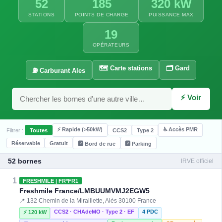
52
185
320 kW
STATIONS
POINTS DE CHARGE
PUISSANCE MAX
19
OPÉRATEURS
🗺️ Carte stations
🗂️ Gard
⛽ Carburant Ales
⚡ Voir
⚡ Rapide (>50kW)
♿ Accès PMR
Filtrer :
Toutes
CCS2
Type 2
Réservable
Gratuit
🅿️ Bord de rue
🅿️ Parking
⚡ 22.08 kW
52 bornes
IRVE officiel
1
FRESHMILE | FR*FR1
Freshmile France/LMBUUMVMJ2EGW5
📍 132 Chemin de la Miraillette, Alès 30100 France
⚡ 22.08 kW
CCS2 · CHAdeMO · Type 2 · EF
4 PDC
⚡ 120 kW
⚡ 22.08 kW