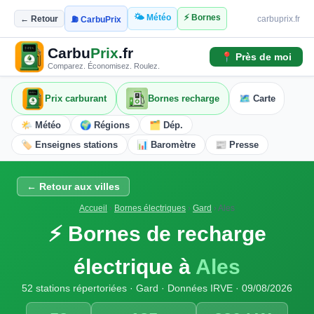
🌤️ Météo
⚡ Bornes
← Retour
carbuprix.fr
⛽ CarbuPrix
Carbu
Prix
.fr
📍 Près de moi
Comparez. Économisez. Roulez.
Prix carburant
Bornes recharge
🗺️ Carte
🌤️ Météo
🌍 Régions
🗂️ Dép.
🏷️ Enseignes stations
📊 Baromètre
📰 Presse
← Retour aux villes
Accueil
›
Bornes électriques
›
Gard
›
Ales
⚡ Bornes de recharge
électrique à
Ales
52 stations répertoriées · Gard · Données IRVE · 09/08/2026