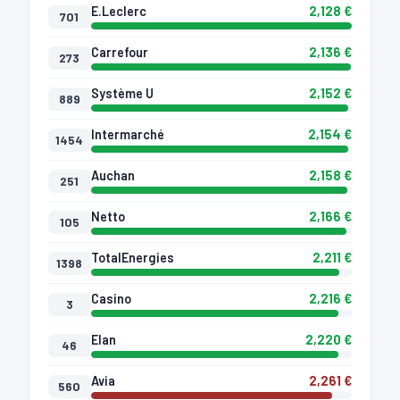
E.Leclerc
2,128 €
701
Carrefour
2,136 €
273
Système U
2,152 €
889
Intermarché
2,154 €
1454
Auchan
2,158 €
251
Netto
2,166 €
105
TotalEnergies
2,211 €
1398
Casino
2,216 €
3
Elan
2,220 €
46
Avia
2,261 €
560