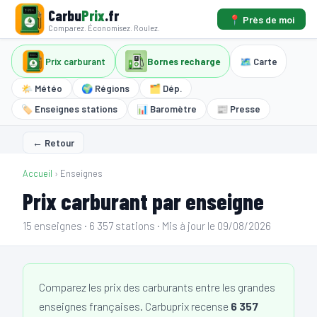
Carbu
Prix
.fr
📍 Près de moi
Comparez. Économisez. Roulez.
Prix carburant
Bornes recharge
🗺️ Carte
🌤️ Météo
🌍 Régions
🗂️ Dép.
🏷️ Enseignes stations
📊 Baromètre
📰 Presse
← Retour
Accueil
›
Enseignes
Prix carburant par enseigne
15 enseignes · 6 357 stations · Mis à jour le 09/08/2026
Comparez les prix des carburants entre les grandes
enseignes françaises. Carbuprix recense
6 357