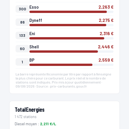
Esso
2,263 €
300
Dyneff
2,275 €
86
Eni
2,316 €
133
Shell
2,446 €
60
BP
2,559 €
1
La barre représente l'économie par litre par rapport à l'enseigne
la plus chère pour ce carburant. Le prix réel et le nombre de
stations sont indiqués. Prix mis à jour quotidiennement ·
09/08/2026 · Source : prix-carburants.gouv.fr
TotalEnergies
1 472 stations
Diesel moyen :
2,211 €/L