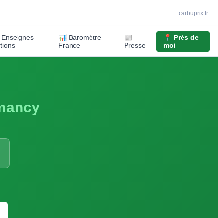
carbuprix.fr
️ Enseignes
📊 Baromètre
📰
📍 Près de
ations
France
Presse
moi
mancy
S