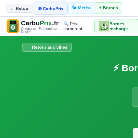
🌤️ Météo
⚡ Bornes
← Retour
⛽ CarbuPrix
Carbu
Prix
.fr
🔍 Prix
Bornes
carburant
recharge
Comparez. Économisez.
Roulez.
← Retour aux villes
⚡ Bor