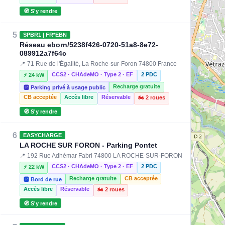
🧭 S'y rendre
5
SPBR1 | FR*EBN
Réseau eborn/5238f426-0720-51a8-8e72-
089912a7f64c
📍 71 Rue de l'Égalité, La Roche-sur-Foron 74800 France
CCS2 · CHAdeMO · Type 2 · EF
2 PDC
⚡ 24 kW
Recharge gratuite
🅿️ Parking privé à usage public
CB acceptée
Accès libre
Réservable
🏍️ 2 roues
🧭 S'y rendre
6
EASYCHARGE
LA ROCHE SUR FORON - Parking Pontet
📍 192 Rue Adhémar Fabri 74800 LA ROCHE-SUR-FORON
CCS2 · CHAdeMO · Type 2 · EF
2 PDC
⚡ 22 kW
Recharge gratuite
CB acceptée
🅿️ Bord de rue
Accès libre
Réservable
🏍️ 2 roues
🧭 S'y rendre