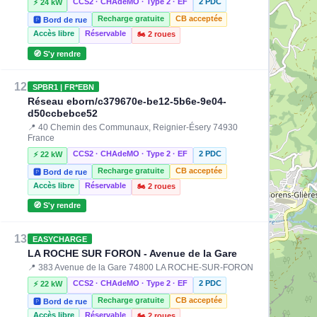
CCS2 · CHAdeMO · Type 2 · EF
2 PDC
⚡ 24 kW
Recharge gratuite
CB acceptée
🅿️ Bord de rue
Accès libre
Réservable
🏍️ 2 roues
🧭 S'y rendre
12
SPBR1 | FR*EBN
Réseau eborn/c379670e-be12-5b6e-9e04-
d50ccbebce52
📍 40 Chemin des Communaux, Reignier-Ésery 74930
France
CCS2 · CHAdeMO · Type 2 · EF
2 PDC
⚡ 22 kW
Recharge gratuite
CB acceptée
🅿️ Bord de rue
Accès libre
Réservable
🏍️ 2 roues
🧭 S'y rendre
13
EASYCHARGE
LA ROCHE SUR FORON - Avenue de la Gare
📍 383 Avenue de la Gare 74800 LA ROCHE-SUR-FORON
CCS2 · CHAdeMO · Type 2 · EF
2 PDC
⚡ 22 kW
Recharge gratuite
CB acceptée
🅿️ Bord de rue
Accès libre
Réservable
🏍️ 2 roues