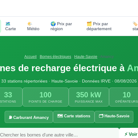
🗺️
🌤️
🌍 Prix par
🗂️ Prix par
🏷
Carte
Météo
région
département
st
Accueil
›
Bornes électriques
›
Haute-Savoie
›
Amancy
nes de recharge électrique à
A
33 stations répertoriées · Haute-Savoie · Données IRVE · 08/08/2026
33
100
350 kW
10
STATIONS
POINTS DE CHARGE
PUISSANCE MAX
OPÉRATEUR
🗺️ Carte stations
🗂️ Haute-Savoie
⛽ Carburant Amancy
⚡ Voir