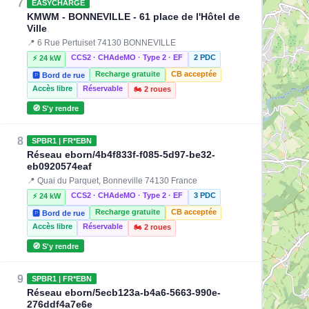
7
EASYCHARGE
KMWM - BONNEVILLE - 61 place de l'Hôtel de
Ville
📍 6 Rue Pertuiset 74130 BONNEVILLE
CCS2 · CHAdeMO · Type 2 · EF
2 PDC
⚡ 24 kW
Recharge gratuite
CB acceptée
🅿️ Bord de rue
Accès libre
Réservable
🏍️ 2 roues
🧭 S'y rendre
8
SPBR1 | FR*EBN
Réseau eborn/4b4f833f-f085-5d97-be32-
eb0920574eaf
📍 Quai du Parquet, Bonneville 74130 France
CCS2 · CHAdeMO · Type 2 · EF
3 PDC
⚡ 24 kW
Recharge gratuite
CB acceptée
🅿️ Bord de rue
Accès libre
Réservable
🏍️ 2 roues
🧭 S'y rendre
9
SPBR1 | FR*EBN
Réseau eborn/5ecb123a-b4a6-5663-990e-
276ddf4a7e6e