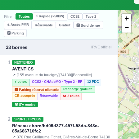
⚡ Rapide (>50kW)
+
Filtrer :
Toutes
CCS2
Type 2
♿ Accès PMR
Réservable
Gratuit
🅿️ Bord de rue
−
🅿️ Parking
33 bornes
IRVE officiel
1
NEXTENEO
AVENTICS
📍 [155 avenue du faucigny][74130][Bonneville]
CCS2 · CHAdeMO · Type 2 · EF
12 PDC
⚡ 22 kW
Recharge gratuite
🅿️ Parking réservé clientèle
CB acceptée
Réservable
🏍️ 2 roues
🧭 S'y rendre
2
SPBR1 | FR*EBN
Réseau eborn/bd09d377-457f-58dc-843c-
85a686710fc2
📍 370 Rue Guillaume Fichet, Glières-Val-de-Borne 74130