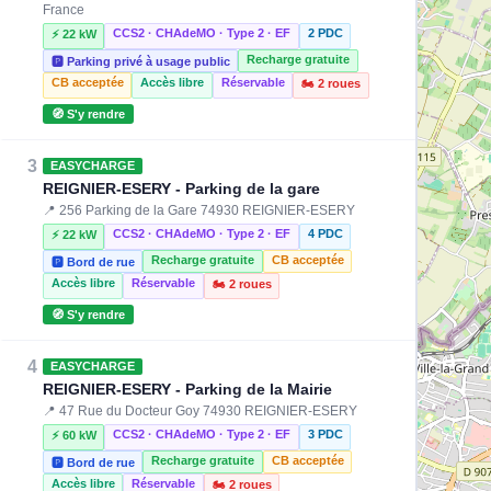
France
CCS2 · CHAdeMO · Type 2 · EF
2 PDC
⚡ 22 kW
Recharge gratuite
🅿️ Parking privé à usage public
CB acceptée
Accès libre
Réservable
🏍️ 2 roues
🧭 S'y rendre
3
EASYCHARGE
REIGNIER-ESERY - Parking de la gare
📍 256 Parking de la Gare 74930 REIGNIER-ESERY
CCS2 · CHAdeMO · Type 2 · EF
4 PDC
⚡ 22 kW
Recharge gratuite
CB acceptée
🅿️ Bord de rue
Accès libre
Réservable
🏍️ 2 roues
🧭 S'y rendre
4
EASYCHARGE
REIGNIER-ESERY - Parking de la Mairie
📍 47 Rue du Docteur Goy 74930 REIGNIER-ESERY
CCS2 · CHAdeMO · Type 2 · EF
3 PDC
⚡ 60 kW
Recharge gratuite
CB acceptée
🅿️ Bord de rue
Accès libre
Réservable
🏍️ 2 roues