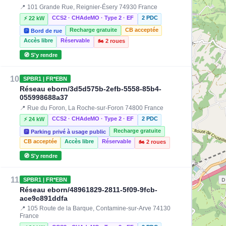
📍 101 Grande Rue, Reignier-Ésery 74930 France
CCS2 · CHAdeMO · Type 2 · EF
2 PDC
⚡ 22 kW
Recharge gratuite
CB acceptée
🅿️ Bord de rue
Accès libre
Réservable
🏍️ 2 roues
🧭 S'y rendre
10
SPBR1 | FR*EBN
Réseau eborn/3d5d575b-2efb-5558-85b4-
055998688a37
📍 Rue du Foron, La Roche-sur-Foron 74800 France
CCS2 · CHAdeMO · Type 2 · EF
2 PDC
⚡ 24 kW
Recharge gratuite
🅿️ Parking privé à usage public
CB acceptée
Accès libre
Réservable
🏍️ 2 roues
🧭 S'y rendre
11
SPBR1 | FR*EBN
Réseau eborn/48961829-2811-5f09-9fcb-
ace9c891ddfa
📍 105 Route de la Barque, Contamine-sur-Arve 74130
France