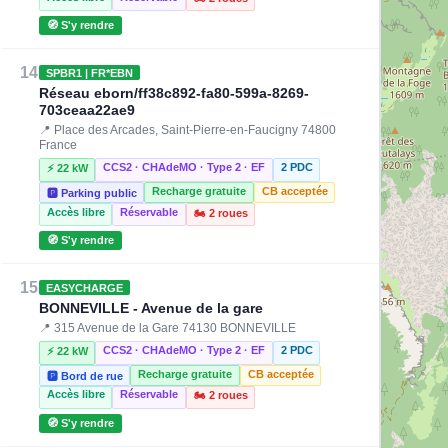
🧭 S'y rendre
14
SPBR1 | FR*EBN
Réseau eborn/ff38c892-fa80-599a-8269-
703ceaa22ae9
📍 Place des Arcades, Saint-Pierre-en-Faucigny 74800
France
CCS2 · CHAdeMO · Type 2 · EF
2 PDC
⚡ 22 kW
Recharge gratuite
CB acceptée
🅿️ Parking public
Accès libre
Réservable
🏍️ 2 roues
🧭 S'y rendre
15
EASYCHARGE
BONNEVILLE - Avenue de la gare
📍 315 Avenue de la Gare 74130 BONNEVILLE
CCS2 · CHAdeMO · Type 2 · EF
2 PDC
⚡ 22 kW
Recharge gratuite
CB acceptée
🅿️ Bord de rue
Accès libre
Réservable
🏍️ 2 roues
🧭 S'y rendre