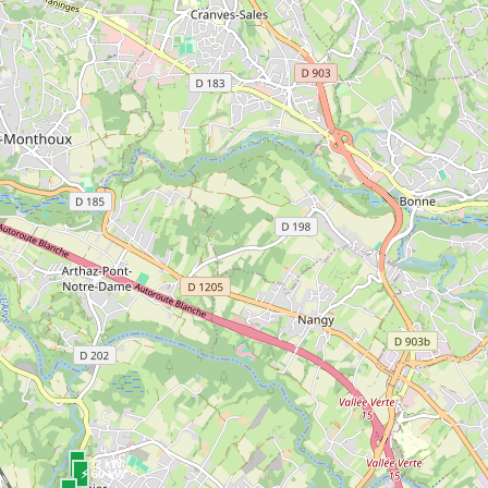
⚡ 22 kW
⚡ 60 kW