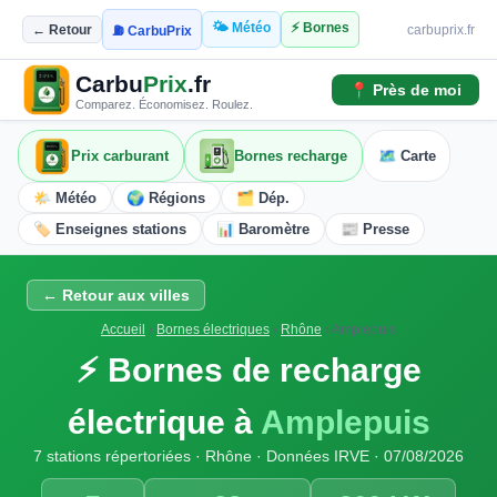
🌤️ Météo
⚡ Bornes
← Retour
carbuprix.fr
⛽ CarbuPrix
Carbu
Prix
.fr
📍 Près de moi
Comparez. Économisez. Roulez.
Prix carburant
Bornes recharge
🗺️ Carte
🌤️ Météo
🌍 Régions
🗂️ Dép.
🏷️ Enseignes stations
📊 Baromètre
📰 Presse
← Retour aux villes
Accueil
›
Bornes électriques
›
Rhône
›
Amplepuis
⚡ Bornes de recharge
électrique à
Amplepuis
7 stations répertoriées · Rhône · Données IRVE · 07/08/2026