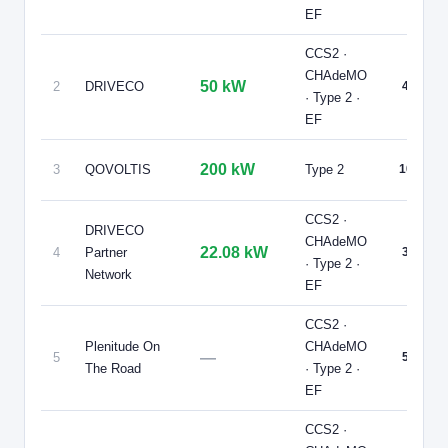
🧭 S'y rendre
EF
7
CCS2 ·
QOVOLTIS
5 AVENUE EDMOND PERRAS
CHAdeMO
50 kW
2
DRIVECO
4
📍 5 AVENUE EDMOND PERRAS 69550 CUBLIZE
· Type 2 ·
CCS2 · Type 2
2 PDC
CB acceptée
⚡ 22 kW
🅿️ Parking public
EF
Accès libre
♿ Accessible PMR
200 kW
3
QOVOLTIS
Type 2
10
🧭 S'y rendre
CCS2 ·
DRIVECO
CHAdeMO
22.08 kW
4
Partner
3
· Type 2 ·
Network
EF
CCS2 ·
Plenitude On
CHAdeMO
—
5
5
The Road
· Type 2 ·
EF
CCS2 ·