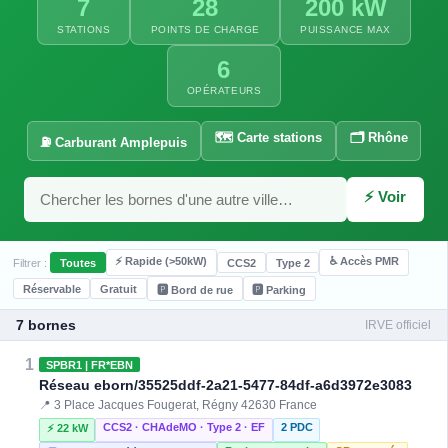
7
28
200 kW
STATIONS
POINTS DE CHARGE
PUISSANCE MAX
6
OPÉRATEURS
🗺️ Carte stations
🗂️ Rhône
⛽ Carburant Amplepuis
⚡ Voir
⚡ Rapide (>50kW)
♿ Accès PMR
Filtrer :
Toutes
CCS2
Type 2
Réservable
Gratuit
🅿️ Bord de rue
🅿️ Parking
7 bornes
IRVE officiel
1
SPBR1 | FR*EBN
Réseau eborn/35525ddf-2a21-5477-84df-a6d3972e3083
📍 3 Place Jacques Fougerat, Régny 42630 France
CCS2 · CHAdeMO · Type 2 · EF
2 PDC
⚡ 22 kW