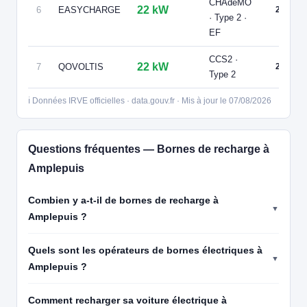
CHAdeMO
22 kW
6
EASYCHARGE
2
· Type 2 ·
EF
CCS2 ·
22 kW
7
QOVOLTIS
2
Type 2
ℹ️ Données IRVE officielles · data.gouv.fr · Mis à jour le 07/08/2026
Questions fréquentes — Bornes de recharge à
Amplepuis
Combien y a-t-il de bornes de recharge à
Amplepuis ?
Quels sont les opérateurs de bornes électriques à
Amplepuis ?
Comment recharger sa voiture électrique à