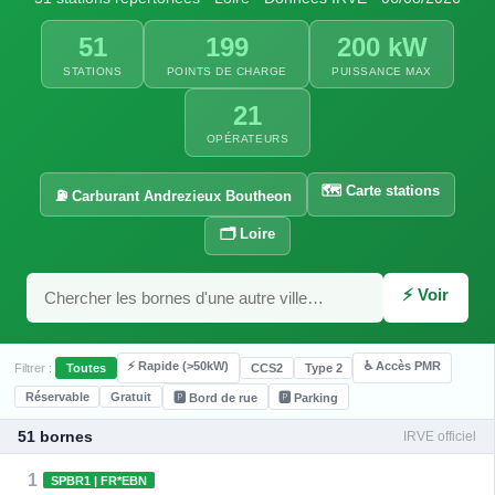
51
199
200 kW
STATIONS
POINTS DE CHARGE
PUISSANCE MAX
21
OPÉRATEURS
🗺️ Carte stations
⛽ Carburant Andrezieux Boutheon
🗂️ Loire
⚡ Voir
⚡
⚡ Rapide (>50kW)
♿ Accès PMR
Filtrer :
Toutes
CCS2
Type 2
Réservable
Gratuit
🅿️ Bord de rue
🅿️ Parking
⚡ 100 kW
⚡ 120 
51 bornes
IRVE officiel
1
SPBR1 | FR*EBN