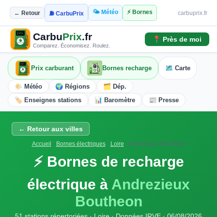
🌤️ Météo
⚡ Bornes
← Retour
carbuprix.fr
⛽ CarbuPrix
Carbu
Prix
.fr
📍 Près de moi
Comparez. Économisez. Roulez.
Prix carburant
Bornes recharge
🗺️ Carte
🌤️ Météo
🌍 Régions
🗂️ Dép.
🏷️ Enseignes stations
📊 Baromètre
📰 Presse
← Retour aux villes
Accueil
›
Bornes électriques
›
Loire
›
Andrezieux Boutheon
⚡ Bornes de recharge
électrique à
Andrezieux
Boutheon
51 stations répertoriées · Loire · Données IRVE · 06/08/2026