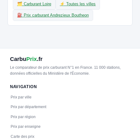
🗂️ Carburant Loire
⚡ Toutes les villes
🧭 S'y rendre
⛽ Prix carburant Andrezieux Boutheon
21
FUZED | FR*FZD
FR*FZD/FR*FZD*P42160002
📍 33 Avenue Saint-Exupéry, Andrézieux-Bouthéon 42160 France
CCS2 · CHAdeMO · Type 2 · EF
2 PDC
⚡ 22 kW
🅿️ Parking public
Recharge gratuite
CB acceptée
Accès libre
Réservable
🏍️ 2 roues
Carbu
Prix
.fr
🧭 S'y rendre
Le comparateur de prix carburant N°1 en France. 11 000 stations,
données officielles du Ministère de l'Économie.
22
FUZED | FR*FZD
FR*FZD/FR*FZD*P42390001
NAVIGATION
📍 85 Chemin de la Côté, Villars 42390 France
Prix par ville
CCS2 · CHAdeMO · Type 2 · EF
3 PDC
⚡ 22 kW
🅿️ Parking public
Recharge gratuite
CB acceptée
Accès libre
Réservable
Prix par département
🏍️ 2 roues
Prix par région
🧭 S'y rendre
Prix par enseigne
23
IZIVIA
Carte des prix