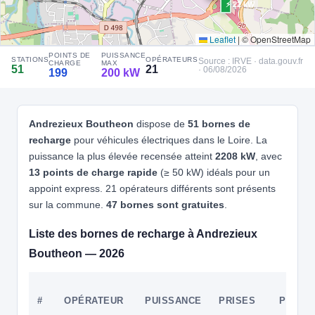
Recharge gratuite
CB acceptée
Accès libre
Réservable
⚡ 22 kW
🏍️ 2 roues
🧭 S'y rendre
Leaflet
|
© OpenStreetMap
POINTS DE
PUISSANCE
STATIONS
OPÉRATEURS
Source : IRVE · data.gouv.fr
CHARGE
MAX
⚡ 100 kW
51
21
4
EASYCHARGE
· 06/08/2026
199
200 kW
⚡ 22 kW
BONSON - Place François mitterand
📍 6182 Rue des Javelottes 42160 BONSON
CCS2 · CHAdeMO · Type 2 · EF
3 PDC
⚡ 43 kW
⚡ 2
🅿️ Bord de rue
⚡ 24 kW
Andrezieux Boutheon
dispose de
51 bornes de
Recharge gratuite
CB acceptée
Accès libre
Réservable
recharge
pour véhicules électriques dans le Loire. La
🏍️ 2 roues
puissance la plus élevée recensée atteint
2208 kW
, avec
🧭 S'y rendre
13 points de charge rapide
(≥ 50 kW) idéals pour un
appoint express. 21 opérateurs différents sont présents
5
E-TOTEM
sur la commune.
47 bornes sont gratuites
.
e-Totem - INTERMARCHE CHAMBOEUF
📍 ZA La Grande, 42330 Chamboeuf
Liste des bornes de recharge à Andrezieux
CCS2 · CHAdeMO · Type 2 · EF
5 PDC
⚡ 100 kW
Boutheon — 2026
Recharge gratuite
CB acceptée
🅿️ Parking privé à usage public
Accès libre
Réservable
🏍️ 2 roues
🧭 S'y rendre
#
OPÉRATEUR
PUISSANCE
PRISES
PDC