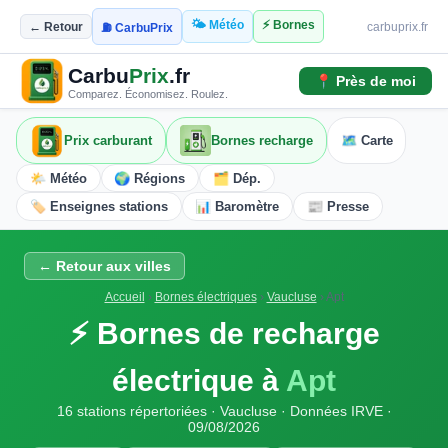
🌤️ Météo
⚡ Bornes
← Retour
carbuprix.fr
⛽ CarbuPrix
Carbu
Prix
.fr
📍 Près de moi
Comparez. Économisez. Roulez.
Prix carburant
Bornes recharge
🗺️ Carte
🌤️ Météo
🌍 Régions
🗂️ Dép.
🏷️ Enseignes stations
📊 Baromètre
📰 Presse
← Retour aux villes
Accueil
›
Bornes électriques
›
Vaucluse
›
Apt
⚡ Bornes de recharge
électrique à
Apt
16 stations répertoriées · Vaucluse · Données IRVE ·
09/08/2026