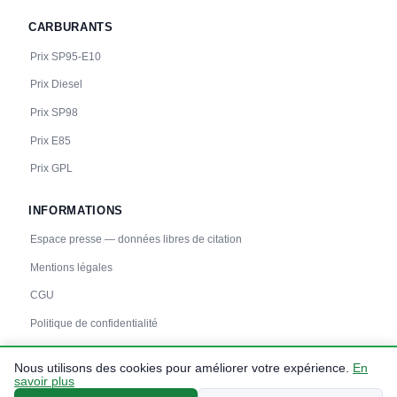
CARBURANTS
Prix SP95-E10
Prix Diesel
Prix SP98
Prix E85
Prix GPL
INFORMATIONS
Espace presse — données libres de citation
Mentions légales
CGU
Politique de confidentialité
Nous utilisons des cookies pour améliorer votre expérience.
En
savoir plus
© 2026 carbuprix.fr — Données :
prix-carburants.gouv.fr
— Tous droits