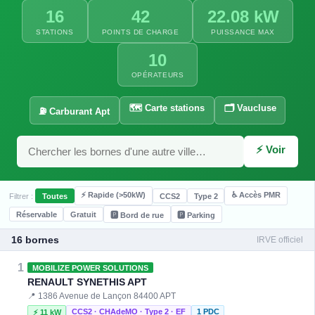
16
42
22.08 kW
STATIONS
POINTS DE CHARGE
PUISSANCE MAX
10
OPÉRATEURS
🗺️ Carte stations
🗂️ Vaucluse
⛽ Carburant Apt
⚡ Voir
⚡ 22 kW
⚡ Rapide (>50kW)
♿ Accès PMR
Filtrer :
Toutes
CCS2
Type 2
Réservable
Gratuit
🅿️ Bord de rue
🅿️ Parking
2 kW
16 bornes
IRVE officiel
1
MOBILIZE POWER SOLUTIONS
RENAULT SYNETHIS APT
📍 1386 Avenue de Lançon 84400 APT
CCS2 · CHAdeMO · Type 2 · EF
1 PDC
⚡ 11 kW