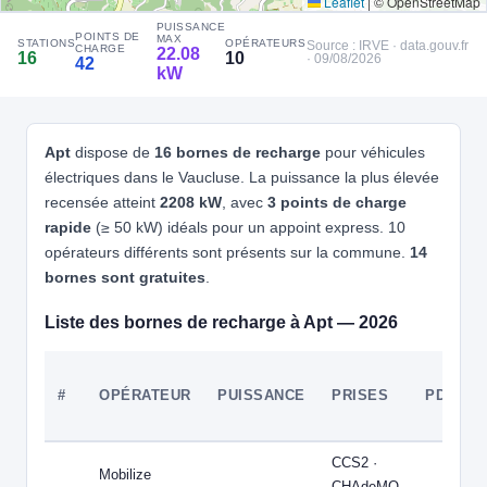
Leaflet
|
© OpenStreetMap
4
DRIVECO PARTNER NETWORK
Loc+ - Apt - powered by DRIVECO
PUISSANCE
POINTS DE
MAX
STATIONS
OPÉRATEURS
Source : IRVE · data.gouv.fr
📍 1130 Av. de Lançon, 84400 Apt
CHARGE
22.08
16
10
· 09/08/2026
42
kW
CCS2 · CHAdeMO · Type 2 · EF
2 PDC
⚡ 22.08 kW
Recharge gratuite
CB acceptée
Accès libre
🅿️ Parking public
Réservable
🏍️ 2 roues
Apt
dispose de
16 bornes de recharge
pour véhicules
🧭 S'y rendre
électriques dans le Vaucluse. La puissance la plus élevée
recensée atteint
2208 kW
, avec
3 points de charge
5
QOVOLTIS
rapide
(≥ 50 kW) idéals pour un appoint express. 10
517 VOIE DOMITIENNE 84400 APT
📍 517 VOIE DOMITIENNE 84400 APT
opérateurs différents sont présents sur la commune.
14
Type 2
6 PDC
⚡ 22 kW
🅿️ Parking privé à usage public
bornes sont gratuites
.
⚡ 22.08 kW
Accès libre
♿ Accessible PMR
Liste des bornes de recharge à Apt — 2026
🧭 S'y rendre
SAINT-SATURNIN-LES-APT - Chemin de la Bruyère
6
#
OPÉRATEUR
PUISSANCE
PRISES
PDC
📍 Chemin de la Bruyère 84490 SAINT-SATURNIN-LES-APT
CCS2 · CHAdeMO · Type 2 · EF
4 PDC
⚡ 22 kW
🅿️ Bord de rue
Recharge gratuite
CB acceptée
Accès libre
Réservable
CCS2 ·
🏍️ 2 roues
Mobilize
CHAdeMO