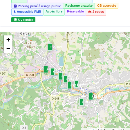
Recharge gratuite
CB acceptée
🅿️ Parking privé à usage public
Accès libre
Réservable
♿ Accessible PMR
🏍️ 2 roues
🧭 S'y rendre
APT - Cours Lauze de Perret
2
+
📍 Cours Lauze de Perret 84400 APT
CCS2 · CHAdeMO · Type 2 · EF
4 PDC
⚡ 22 kW
🅿️ Bord de rue
−
⚡ 22 kW
Recharge gratuite
CB acceptée
Accès libre
Réservable
🏍️ 2 roues
🧭 S'y rendre
⚡ 22.08 kW
⚡ 22 kW
⚡ 11 kW
3
⚡ 22 kW
CITEOS MOBILITÉ ELECTRIQUE PARIS - COGEL
⚡ 7.4 kW
ROUSSILLON - Parking des Sablons
⚡ 22 kW
📍 43 Route de Gordes 84220 Roussilon
⚡ 22 kW
CCS2 · CHAdeMO · Type 2 · EF
2 PDC
⚡ 22 kW
🅿️ Bord de rue
⚡ 22 kW
Recharge gratuite
CB acceptée
Accès libre
Réservable
🏍️ 2 roues
🧭 S'y rendre