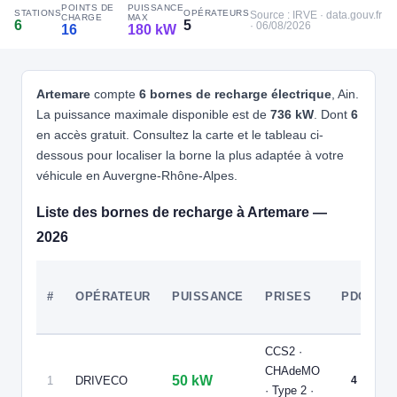
POINTS DE
PUISSANCE
Garage Pochet - 22 kW AC
STATIONS
OPÉRATEURS
Source : IRVE · data.gouv.fr
CHARGE
MAX
6
5
· 06/08/2026
16
180 kW
📍 9 Rue de Lyon
CCS2 · CHAdeMO · Type 2 · EF
1 PDC
⚡ 22 kW
Recharge gratuite
CB acceptée
🅿️ Parking privé à usage public
Accès libre
Réservable
♿ Accessible PMR
🏍️ 2 roues
Artemare
compte
6 bornes de recharge électrique
, Ain.
⚡ 25 kW
La puissance maximale disponible est de
736 kW
. Dont
6
🧭 S'y rendre
en accès gratuit. Consultez la carte et le tableau ci-
dessous pour localiser la borne la plus adaptée à votre
5
IZIVIA
INTERMARCHE - BEON
véhicule en Auvergne-Rhône-Alpes.
📍 2 RUE DES ROSELIERES 01350 BEON
Liste des bornes de recharge à Artemare —
CCS2 · CHAdeMO · Type 2 · EF
2 PDC
⚡ 7.36 kW
🅿️ Bord de rue
Recharge gratuite
CB acceptée
Accès libre
Réservable
2026
🏍️ 2 roues
🧭 S'y rendre
T
#
OPÉRATEUR
PUISSANCE
PRISES
PDC
D
6
L
LOAD STATIONS | FR*SEA
SIEA/68907e31a43c740e3e6726cb
CCS2 ·
📍 Place de la Mairie, Valromey-sur-Séran 01260 France
CHAdeMO
P
CCS2 · CHAdeMO · Type 2 · EF
2 PDC
⚡ 25 kW
🅿️ Parking public
50 kW
1
DRIVECO
4
· Type 2 ·
p
Recharge gratuite
CB acceptée
Accès libre
Réservable