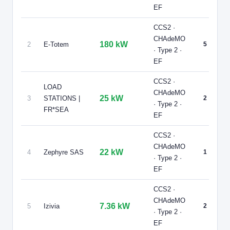
EF
🏍️ 2 roues
🧭 S'y rendre
CCS2 ·
P
CHAdeMO
p
180 kW
2
E-Totem
5
· Type 2 ·
u
EF
p
CCS2 ·
LOAD
CHAdeMO
P
25 kW
3
STATIONS |
2
· Type 2 ·
p
FR*SEA
EF
CCS2 ·
P
CHAdeMO
p
22 kW
4
Zephyre SAS
1
· Type 2 ·
u
EF
p
CCS2 ·
CHAdeMO
7.36 kW
5
Izivia
2
V
· Type 2 ·
EF