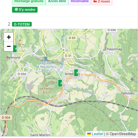
Recharge gratuite
Accès libre
Réservable
🏍️ 2 roues
🧭 S'y rendre
2
E-TOTEM
e-Totem - Carrefour Artemare
+
📍 1 Rue des Champs, 01510 Artemare
CCS2 · CHAdeMO · Type 2 · EF
5 PDC
⚡ 180 kW
−
⚡ 25 kW
Recharge gratuite
CB acceptée
🅿️ Parking privé à usage public
Accès libre
Réservable
🏍️ 2 roues
🧭 S'y rendre
⚡ 180 kW
3
LOAD STATIONS | FR*SEA
⚡ 22 kW
SIEA/68908539a43c740e3e672e6e
📍 Route de Belley, Ceyzérieu 01350 France
CCS2 · CHAdeMO · Type 2 · EF
2 PDC
⚡ 25 kW
🅿️ Parking public
Recharge gratuite
CB acceptée
Accès libre
Réservable
🏍️ 2 roues
🧭 S'y rendre
Leaflet
|
© OpenStreetMap
4
ZEPHYRE SAS