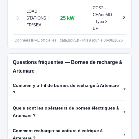
CCS2 ·
LOAD
CHAdeMO
P
25 kW
6
STATIONS |
2
· Type 2 ·
p
FR*SEA
EF
ℹ️ Données IRVE officielles · data.gouv.fr · Mis à jour le 06/08/2026
Questions fréquentes — Bornes de recharge à
Artemare
Combien y a-t-il de bornes de recharge à Artemare
?
Quels sont les opérateurs de bornes électriques à
Artemare ?
Comment recharger sa voiture électrique à
Artemare ?