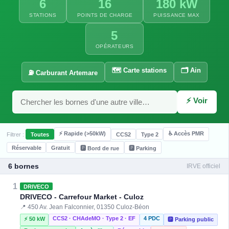
6
16
180 kW
STATIONS
POINTS DE CHARGE
PUISSANCE MAX
5
OPÉRATEURS
🗺️ Carte stations
🗂️ Ain
⛽ Carburant Artemare
⚡ Voir
⚡ Rapide (>50kW)
♿ Accès PMR
Filtrer :
Toutes
CCS2
Type 2
Réservable
Gratuit
🅿️ Bord de rue
🅿️ Parking
6 bornes
IRVE officiel
1
DRIVECO
DRIVECO - Carrefour Market - Culoz
📍 450 Av. Jean Falconnier, 01350 Culoz-Béon
CCS2 · CHAdeMO · Type 2 · EF
4 PDC
⚡ 50 kW
🅿️ Parking public