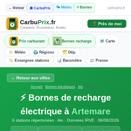
🌤️ Météo
⚡ Bornes
← Retour
carbuprix.fr
⛽ CarbuPrix
Carbu
Prix
.fr
📍 Près de moi
Comparez. Économisez. Roulez.
Prix carburant
Bornes recharge
🗺️ Carte
🌤️ Météo
🌍 Régions
🗂️ Dép.
🏷️ Enseignes stations
📊 Baromètre
📰 Presse
← Retour aux villes
Accueil
›
Bornes électriques
›
Ain
›
Artemare
⚡ Bornes de recharge
électrique à
Artemare
6 stations répertoriées · Ain · Données IRVE · 06/08/2026