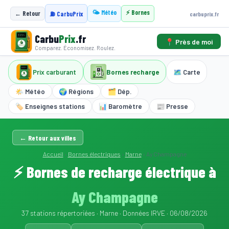
🌤️ Météo
⚡ Bornes
← Retour
carbuprix.fr
⛽ CarbuPrix
Carbu
Prix
.fr
📍 Près de moi
Comparez. Économisez. Roulez.
Prix carburant
Bornes recharge
🗺️ Carte
🌤️ Météo
🌍 Régions
🗂️ Dép.
🏷️ Enseignes stations
📊 Baromètre
📰 Presse
← Retour aux villes
Accueil
›
Bornes électriques
›
Marne
›
Ay Champagne
⚡ Bornes de recharge électrique à
Ay Champagne
37 stations répertoriées · Marne · Données IRVE · 06/08/2026