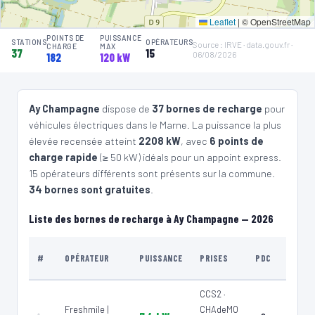
🧭 S'y rendre
Leaflet
|
© OpenStreetMap
POINTS DE
PUISSANCE
STATIONS
OPÉRATEURS
Source : IRVE · data.gouv.fr ·
CHARGE
MAX
4
FRESHMILE | FR*FR1
37
15
06/08/2026
182
120 kW
Freshmile France/LLNAEE4ND2CBO9
📍 8 Rue du Pré Bréda, Mardeuil 51530 France
⚡ 22 kW
CCS2 · CHAdeMO · Type 2 · EF
5 PDC
Ay Champagne
dispose de
37 bornes de recharge
pour
Recharge gratuite
CB acceptée
🅿️ Parking privé à usage public
véhicules électriques dans le Marne. La puissance la plus
Accès libre
Réservable
🏍️ 2 roues
élevée recensée atteint
2208 kW
, avec
6 points de
🧭 S'y rendre
charge rapide
(≥ 50 kW) idéals pour un appoint express.
15 opérateurs différents sont présents sur la commune.
5
FRESHMILE | FR*FR1
34 bornes sont gratuites
.
Freshmile France/MEYJUE0LKV
📍 Chemin des Bas Jardins, Dizy 51530 France
Liste des bornes de recharge à Ay Champagne — 2026
⚡ 22 kW
CCS2 · CHAdeMO · Type 2 · EF
20 PDC
Recharge gratuite
CB acceptée
🅿️ Parking privé à usage public
TYPE
#
OPÉRATEUR
PUISSANCE
PRISES
PDC
Accès libre
Réservable
🏍️ 2 roues
DE LIE
🧭 S'y rendre
CCS2 ·
Parkin
Freshmile |
CHAdeMO
privé à
6
FRESHMILE | FR*FR1