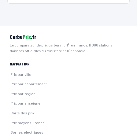
🧭 S'y rendre
21
QOVOLTIS
70 IMPASSE DES TERRES ROUGES
📍 70 IMPASSE DES TERRES ROUGES 51530 DIZY
Carbu
Prix
.fr
⚡ 22 kW
Type 2 · EF
5 PDC
CB acceptée
🅿️ Parking public
Le comparateur de prix carburant N°1 en France. 11 000 stations,
♿ Accessible PMR
Accès libre
données officielles du Ministère de l'Économie.
🧭 S'y rendre
NAVIGATION
22
QOVOLTIS
Prix par ville
3 bis rue de Lorraine
📍 3 bis rue de Lorraine 51200 EPERNAY
Prix par département
⚡ 22 kW
Type 2
5 PDC
CB acceptée
🅿️ Parking public
Prix par région
♿ Accessible PMR
Accès libre
Prix par enseigne
🧭 S'y rendre
Carte des prix
23
ZEBORNE
Prix moyens France
VOLKSWAGEN Magenta - Emil Frey - 24kW DC
Bornes électriques
📍 AVENUE ANATOLE THEVENET 51530 Magenta