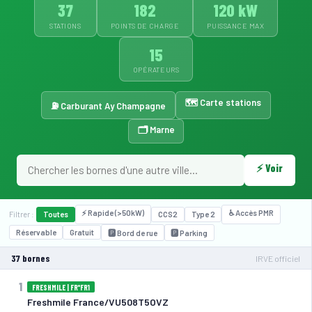
37
182
120 kW
STATIONS
POINTS DE CHARGE
PUISSANCE MAX
15
OPÉRATEURS
🗺️ Carte stations
⛽ Carburant Ay Champagne
🗂️ Marne
⚡ Voir
⚡ 22 kW
⚡ Rapide (>50kW)
♿ Accès PMR
Filtrer :
Toutes
CCS2
Type 2
Réservable
Gratuit
🅿️ Bord de rue
🅿️ Parking
37 bornes
IRVE officiel
1
FRESHMILE | FR*FR1
Freshmile France/VU508T5OVZ