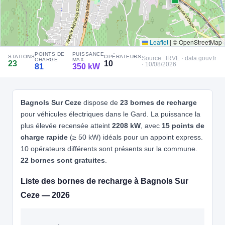
Recharge gratuite
CB acceptée
🅿️ Parking privé à usage public
Accès libre
Réservable
🏍️ 2 roues
🧭 S'y rendre
Leaflet
|
© OpenStreetMap
POINTS DE
PUISSANCE
STATIONS
OPÉRATEURS
Source : IRVE · data.gouv.fr
4
CHARGE
MAX
LIDL FRANCE
23
10
· 10/08/2026
81
350 kW
LFR3988EVCP02
📍 Route d'Avignon 1863, 30200, Bagnols-sur-Cèze
CCS2 · CHAdeMO · Type 2 · EF
6 PDC
⚡ 120 kW
Bagnols Sur Ceze
dispose de
23 bornes de recharge
CB acceptée
Accès libre
Réservable
🅿️ Parking public
pour véhicules électriques dans le Gard. La puissance la
🏍️ 2 roues
plus élevée recensée atteint
2208 kW
, avec
15 points de
🧭 S'y rendre
charge rapide
(≥ 50 kW) idéals pour un appoint express.
10 opérateurs différents sont présents sur la commune.
5
IONITY
22 bornes sont gratuites
.
IONITY Mornas les Adrets
📍 Aire de Mornas Les Adrets, A7, 84550 Mornas
Liste des bornes de recharge à Bagnols Sur
CCS2 · CHAdeMO · Type 2 · EF
19 PDC
⚡ 350 kW
⚡ 22.08 kW
Ceze — 2026
Recharge gratuite
CB acceptée
⚡ Station recharge rapide
Réservable
🏍️ 2 roues
🧭 S'y rendre