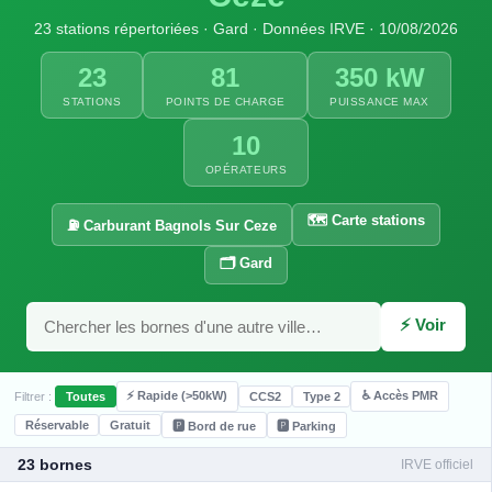
23 stations répertoriées · Gard · Données IRVE · 10/08/2026
23
81
350 kW
STATIONS
POINTS DE CHARGE
PUISSANCE MAX
10
OPÉRATEURS
🗺️ Carte stations
⛽ Carburant Bagnols Sur Ceze
🗂️ Gard
⚡ Voir
⚡ Rapide (>50kW)
♿ Accès PMR
Filtrer :
Toutes
CCS2
Type 2
Réservable
Gratuit
🅿️ Bord de rue
🅿️ Parking
23 bornes
IRVE officiel