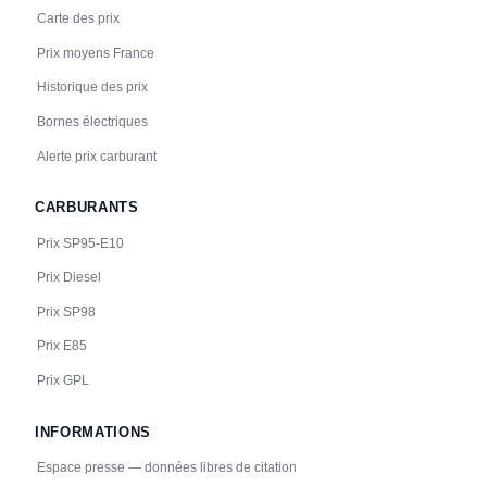
Carte des prix
23
BOUYGUES ENERGIES & SERVICES
Prix moyens France
BAGNOLS SUR CEZE - Parking Bourgneuf
📍 Parking Bourgneuf, 30200 BAGNOLS SUR CEZE
Historique des prix
CCS2 · CHAdeMO · Type 2 · EF
2 PDC
⚡ 22.08 kW
🅿️ Bord de rue
Bornes électriques
Recharge gratuite
CB acceptée
Accès libre
♿ Accessible PMR
Réservable
🏍️ 2 roues
Alerte prix carburant
🧭 S'y rendre
CARBURANTS
Prix SP95-E10
Prix Diesel
Prix SP98
Prix E85
Prix GPL
INFORMATIONS
Espace presse — données libres de citation