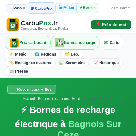
🌤️ Météo
⚡ Bornes
← Retour
carbuprix.fr
⛽ CarbuPrix
Carbu
Prix
.fr
📍 Près de moi
Comparez. Économisez. Roulez.
Prix carburant
Bornes recharge
🗺️ Carte
🌤️ Météo
🌍 Régions
🗂️ Dép.
🏷️ Enseignes stations
📊 Baromètre
📈 Historique
📰 Presse
← Retour aux villes
Accueil
›
Bornes électriques
›
Gard
›
Bagnols Sur Ceze
⚡ Bornes de recharge
électrique à
Bagnols Sur
Ceze