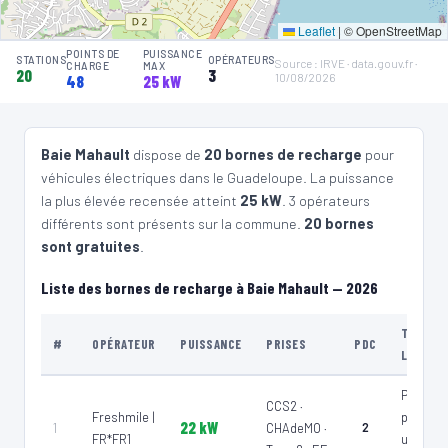
🧭 S'y rendre
Leaflet
|
© OpenStreetMap
POINTS DE
PUISSANCE
STATIONS
OPÉRATEURS
Source : IRVE · data.gouv.fr ·
CHARGE
MAX
4
20
3
G-MOB
10/08/2026
48
25 kW
DOMIA JARRY
📍 Bd du Marquisat du Houelbourg 97122 Baie-Mahault
⚡ 24 kW
⚡ 25 kW
CCS2 · CHAdeMO · Type 2 · EF
3 PDC
Baie Mahault
dispose de
20 bornes de recharge
pour
Recharge gratuite
CB acceptée
🅿️ Parking privé à usage public
véhicules électriques dans le Guadeloupe. La puissance
♿ Accessible PMR
Accès libre
Réservable
🏍️ 2 roues
la plus élevée recensée atteint
25 kW
. 3 opérateurs
🧭 S'y rendre
différents sont présents sur la commune.
20 bornes
sont gratuites
.
5
G-MOB
Carrefour Market Collin
Liste des bornes de recharge à Baie Mahault — 2026
📍 Colin 97170 Petit-Bourg
⚡ 24 kW
CCS2 · CHAdeMO · Type 2 · EF
2 PDC
TYPE DE
#
OPÉRATEUR
PUISSANCE
PRISES
PDC
Recharge gratuite
CB acceptée
🅿️ Parking privé à usage public
LIEU
♿ Accessible PMR
Accès libre
Réservable
🏍️ 2 roues
Parking
🧭 S'y rendre
CCS2 ·
Freshmile |
privé à
22 kW
1
CHAdeMO ·
2
FR*FR1
usage
6
G-MOB