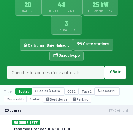
20
48
25 kW
STATIONS
POINTS DE CHARGE
PUISSANCE MAX
3
OPÉRATEURS
🗺️ Carte stations
⛽ Carburant Baie Mahault
🗂️ Guadeloupe
⚡ Voir
⚡ Rapide (>50kW)
♿ Accès PMR
Filtrer :
Toutes
CCS2
Type 2
Réservable
Gratuit
🅿️ Bord de rue
🅿️ Parking
20 bornes
IRVE officiel
1
FRESHMILE | FR*FR1
Freshmile France/BGK8U5EEDE