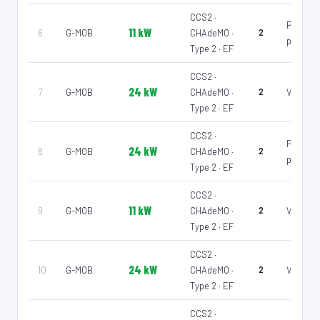
Recharge gratuite
CB acceptée
♿ Accessible PMR
Accès libre
CCS2 ·
Parking
Réservable
🏍️ 2 roues
11 kW
6
G-MOB
CHAdeMO ·
2
public
Type 2 · EF
🧭 S'y rendre
CCS2 ·
9
G-MOB
24 kW
7
G-MOB
CHAdeMO ·
2
Voirie
ECOLE DE LA JAILLE
Type 2 · EF
📍 Rue D�bidine Saha� La Jaille 97122 Baie-Mahault
⚡ 11 kW
CCS2 · CHAdeMO · Type 2 · EF
2 PDC
🅿️ Bord de rue
CCS2 ·
Parking
Recharge gratuite
CB acceptée
♿ Accessible PMR
Accès libre
24 kW
8
G-MOB
CHAdeMO ·
2
public
Réservable
🏍️ 2 roues
Type 2 · EF
🧭 S'y rendre
CCS2 ·
11 kW
9
G-MOB
CHAdeMO ·
2
Voirie
10
G-MOB
Type 2 · EF
RUE PAUL VALENTINO
📍 Rue Paul Valentino 97129 Lamentin
CCS2 ·
⚡ 24 kW
CCS2 · CHAdeMO · Type 2 · EF
2 PDC
🅿️ Bord de rue
24 kW
10
G-MOB
CHAdeMO ·
2
Voirie
Recharge gratuite
CB acceptée
♿ Accessible PMR
Accès libre
Type 2 · EF
Réservable
🏍️ 2 roues
CCS2 ·
🧭 S'y rendre