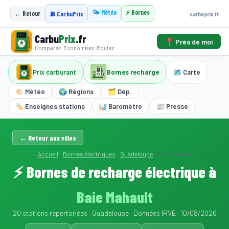
🌤️ Météo
⚡ Bornes
← Retour
carbuprix.fr
⛽ CarbuPrix
Carbu
Prix
.fr
📍 Près de moi
Comparez. Économisez. Roulez.
Prix carburant
Bornes recharge
🗺️ Carte
🌤️ Météo
🌍 Régions
🗂️ Dép.
🏷️ Enseignes stations
📊 Baromètre
📰 Presse
← Retour aux villes
Accueil
›
Bornes électriques
›
Guadeloupe
›
Baie Mahault
⚡ Bornes de recharge électrique à
Baie Mahault
20 stations répertoriées · Guadeloupe · Données IRVE · 10/08/2026