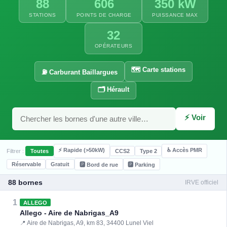
88
606
350 kW
STATIONS
POINTS DE CHARGE
PUISSANCE MAX
32
OPÉRATEURS
🗺️ Carte stations
⛽ Carburant Baillargues
🗂️ Hérault
⚡ Voir
⚡ Rapide (>50kW)
♿ Accès PMR
Filtrer :
Toutes
CCS2
Type 2
Réservable
Gratuit
🅿️ Bord de rue
🅿️ Parking
88 bornes
IRVE officiel
1
ALLEGO
Allego - Aire de Nabrigas_A9
📍 Aire de Nabrigas, A9, km 83, 34400 Lunel Viel