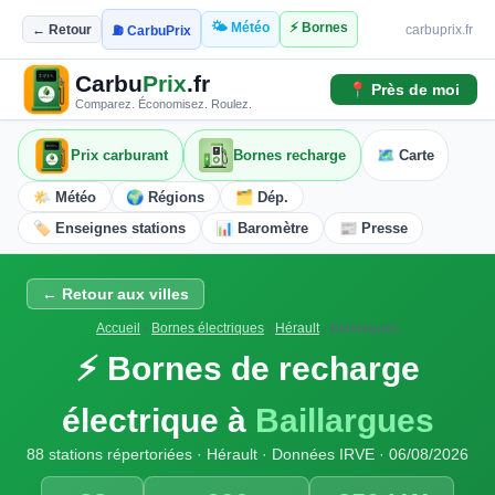
🌤️ Météo
⚡ Bornes
← Retour
carbuprix.fr
⛽ CarbuPrix
Carbu
Prix
.fr
📍 Près de moi
Comparez. Économisez. Roulez.
Prix carburant
Bornes recharge
🗺️ Carte
🌤️ Météo
🌍 Régions
🗂️ Dép.
🏷️ Enseignes stations
📊 Baromètre
📰 Presse
← Retour aux villes
Accueil
›
Bornes électriques
›
Hérault
›
Baillargues
⚡ Bornes de recharge
électrique à
Baillargues
88 stations répertoriées · Hérault · Données IRVE · 06/08/2026