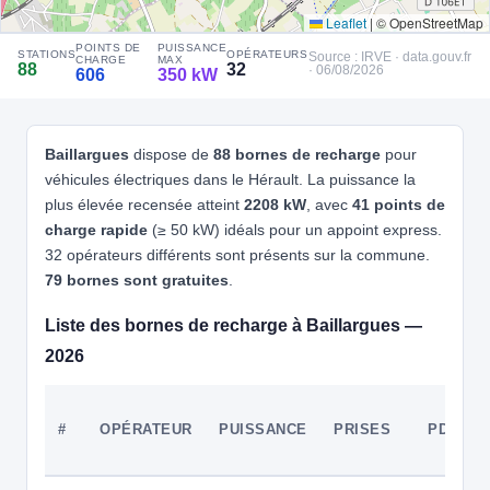
Leaflet
|
© OpenStreetMap
4
ROAD | FR*EFL
POINTS DE
PUISSANCE
STATIONS
OPÉRATEURS
Source : IRVE · data.gouv.fr
Road/68f24775c63d10e978021445
CHARGE
MAX
88
32
· 06/08/2026
606
350 kW
📍 816 Avenue George Frêche, Lattes 34970 France
CCS2 · CHAdeMO · Type 2 · EF
3 PDC
⚡ 22 kW
⚡ 22 kW
⚡ 22 kW
Recharge gratuite
CB acceptée
🅿️ Parking privé à usage public
Baillargues
dispose de
88 bornes de recharge
pour
Accès libre
Réservable
🏍️ 2 roues
⚡ 22 kW
véhicules électriques dans le Hérault. La puissance la
⚡ 24 kW
🧭 S'y rendre
plus élevée recensée atteint
2208 kW
, avec
41 points de
charge rapide
(≥ 50 kW) idéals pour un appoint express.
5
ALLEGO
32 opérateurs différents sont présents sur la commune.
Carrefour Energies - Le Cres
79 bornes sont gratuites
.
📍 Rn 113
CCS2 · CHAdeMO · Type 2 · EF
8 PDC
⚡ 150 kW
Liste des bornes de recharge à Baillargues —
Recharge gratuite
CB acceptée
⚡ Station recharge rapide
2026
Accès libre
Réservable
♿ Accessible PMR
🏍️ 2 roues
🧭 S'y rendre
#
OPÉRATEUR
PUISSANCE
PRISES
PDC
6
E-TOTEM
e-Totem - 3M - Vendargues - Av Mendès France
📍 14 Av. Mendès France 34740 Vendargues