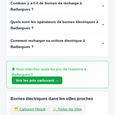
Combien y a-t-il de bornes de recharge à
CCS2 · CHAdeMO · Type 2 · EF
4 PDC
⚡ 22 kW
Baillargues ?
Recharge gratuite
CB acceptée
🅿️ Parking privé à usage public
Accès libre
Réservable
🏍️ 2 roues
Quels sont les opérateurs de bornes électriques à
🧭 S'y rendre
Baillargues ?
19
ENERSTOCK | FR*ENT
Enerstock/6799ff9b388b3aed79f81491
Comment recharger sa voiture électrique à
📍 D613, Saint-Aunès 34130 France
Baillargues ?
CCS2 · CHAdeMO · Type 2 · EF
49 PDC
⚡ 22 kW
Recharge gratuite
CB acceptée
🅿️ Parking privé à usage public
Accès libre
Réservable
🏍️ 2 roues
⛽ Vous cherchez aussi les prix de l'essence à
🧭 S'y rendre
Baillargues ?
Voir les prix carburant →
20
ENERSTOCK | FR*ENT
Enerstock/68888e5b01e3ccbe600bc565
📍 1 Boulevard Philippe Lamour, Castelnau-le-Lez 34170 France
CCS2 · CHAdeMO · Type 2 · EF
13 PDC
⚡ 22 kW
Bornes électriques dans les villes proches
Recharge gratuite
CB acceptée
🅿️ Parking privé à usage public
Accès libre
Réservable
🏍️ 2 roues
🗂️ Carburant Hérault
⚡ Toutes les villes