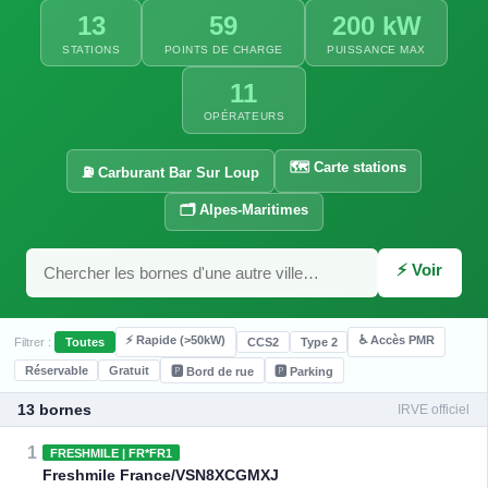
13
59
200 kW
STATIONS
POINTS DE CHARGE
PUISSANCE MAX
11
OPÉRATEURS
🗺️ Carte stations
⛽ Carburant Bar Sur Loup
🗂️ Alpes-Maritimes
⚡ Voir
⚡ Rapide (>50kW)
♿ Accès PMR
Filtrer :
Toutes
CCS2
Type 2
Réservable
Gratuit
🅿️ Bord de rue
🅿️ Parking
13 bornes
IRVE officiel
1
FRESHMILE | FR*FR1
Freshmile France/VSN8XCGMXJ