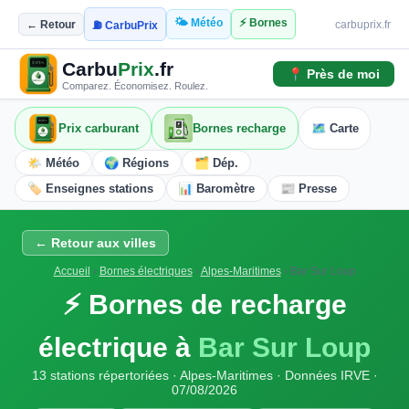
🌤️ Météo
⚡ Bornes
← Retour
carbuprix.fr
⛽ CarbuPrix
Carbu
Prix
.fr
📍 Près de moi
Comparez. Économisez. Roulez.
Prix carburant
Bornes recharge
🗺️ Carte
🌤️ Météo
🌍 Régions
🗂️ Dép.
🏷️ Enseignes stations
📊 Baromètre
📰 Presse
← Retour aux villes
Accueil
›
Bornes électriques
›
Alpes-Maritimes
›
Bar Sur Loup
⚡ Bornes de recharge
électrique à
Bar Sur Loup
13 stations répertoriées · Alpes-Maritimes · Données IRVE ·
07/08/2026