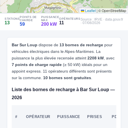
🧭 S'y rendre
Leaflet
|
© OpenStreetMap
4
GREENFLUX ASSETS B.V. | FR*EVZ
POINTS DE
PUISSANCE
STATIONS
OPÉRATEURS
EVzen/312557b1-5a81-4247-9d9b-1eefca4ad7d0
Source : IRVE · data.gouv.fr
CHARGE
MAX
13
11
· 07/08/2026
59
200 kW
📍 168 Route de Cannes, Grasse 06130 France
CCS2 · CHAdeMO · Type 2 · EF
2 PDC
⚡ 43 kW
Recharge gratuite
CB acceptée
🅿️ Parking privé à usage public
Accès libre
Réservable
Bar Sur Loup
dispose de
13 bornes de recharge
pour
🏍️ 2 roues
véhicules électriques dans le Alpes-Maritimes. La
🧭 S'y rendre
kW
puissance la plus élevée recensée atteint
2208 kW
, avec
7 points de charge rapide
(≥ 50 kW) idéals pour un
5
IZIVIA
appoint express. 11 opérateurs différents sont présents
IZIVIA FAST - McDonald's - GRASSE
⚡ 22 kW
sur la commune.
10 bornes sont gratuites
.
📍 1 Boulevard Marcel Pagnol 06130 Grasse
CCS2 · CHAdeMO · Type 2 · EF
6 PDC
⚡ 150 kW
🅿️ Bord de rue
⚡ 150 kW
Liste des bornes de recharge à Bar Sur Loup —
⚡ 200 kW
Recharge gratuite
CB acceptée
Accès libre
Réservable
🏍️ 2 roues
2026
⚡ 7.4 kW
🧭 S'y rendre
⚡ 22 kW
⚡ 43 kW
⚡ 22 kW
#
OPÉRATEUR
PUISSANCE
PRISES
PDC
6
E.LECLERC | FR*LE2
Freshmile France/Q6OD1KDAIZ