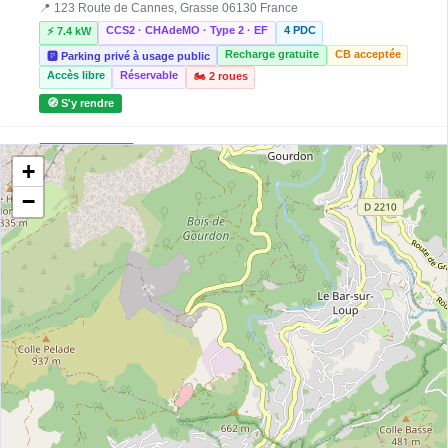
📍 123 Route de Cannes, Grasse 06130 France
CCS2 · CHAdeMO · Type 2 · EF
4 PDC
⚡ 7.4 kW
Recharge gratuite
CB acceptée
🅿️ Parking privé à usage public
Accès libre
Réservable
🏍️ 2 roues
🧭 S'y rendre
2
CHARGEGURU
+
HYUNDAI JEAN CAUVIN - 06130 - 2
📍 185 Route de Cannes, 06130 Grasse
−
CCS2 · CHAdeMO · Type 2 · EF
5 PDC
⚡ 22 kW
🅿️ Bord de rue
Recharge gratuite
CB acceptée
Réservable
🏍️ 2 roues
🧭 S'y rendre
3
DRIVECO
Carrefour Market - Valbonne
📍 Rte des Macarons, 06560 Valbonne
CCS2 · CHAdeMO · Type 2 · EF
4 PDC
⚡ 22.08 kW
Recharge gratuite
CB acceptée
🅿️ Parking public
Accès libre
Réservable
♿ Accessible PMR
🏍️ 2 roues