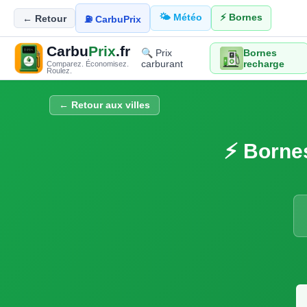
🌤️ Météo
⚡ Bornes
← Retour
⛽ CarbuPrix
Carbu
Prix
.fr
🔍 Prix
Bornes
carburant
recharge
Comparez. Économisez.
Roulez.
← Retour aux villes
⚡ Bornes