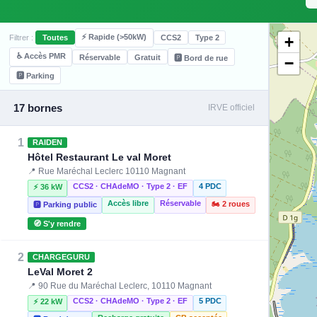
⚡ Rapide (>50kW)
+
Filtrer :
Toutes
CCS2
Type 2
♿ Accès PMR
Réservable
Gratuit
🅿️ Bord de rue
−
🅿️ Parking
17 bornes
IRVE officiel
1
RAIDEN
Hôtel Restaurant Le val Moret
📍 Rue Maréchal Leclerc 10110 Magnant
CCS2 · CHAdeMO · Type 2 · EF
4 PDC
⚡ 36 kW
Accès libre
Réservable
🏍️ 2 roues
🅿️ Parking public
🧭 S'y rendre
2
CHARGEGURU
LeVal Moret 2
📍 90 Rue du Maréchal Leclerc, 10110 Magnant
CCS2 · CHAdeMO · Type 2 · EF
5 PDC
⚡ 22 kW