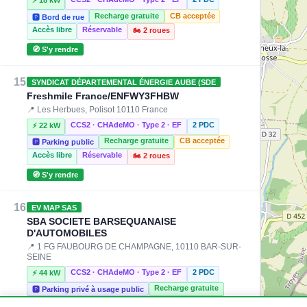
Recharge gratuite
CB acceptée
🅿️ Bord de rue
Accès libre
Réservable
🏍️ 2 roues
🧭 S'y rendre
15
SYNDICAT DÉPARTEMENTAL ÉNERGIE AUBE (SDE
Freshmile France/ENFWY3FHBW
📍 Les Herbues, Polisot 10110 France
CCS2 · CHAdeMO · Type 2 · EF
2 PDC
⚡ 22 kW
Recharge gratuite
CB acceptée
🅿️ Parking public
Accès libre
Réservable
🏍️ 2 roues
🧭 S'y rendre
16
EV MAP SAS
SBA SOCIETE BARSEQUANAISE
D'AUTOMOBILES
📍 1 FG FAUBOURG DE CHAMPAGNE, 10110 BAR-SUR-
SEINE
CCS2 · CHAdeMO · Type 2 · EF
2 PDC
⚡ 44 kW
Recharge gratuite
🅿️ Parking privé à usage public
CB acceptée
Accès libre
Réservable
🏍️ 2 roues