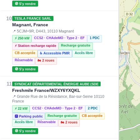
🧭 S'y rendre
10
TESLA FRANCE SARL
Magnant, France
📍 5CJM+9R, D443, 10110 Magnant
CCS2 · CHAdeMO · Type 2 · EF
1 PDC
⚡ 250 kW
Recharge gratuite
⚡ Station recharge rapide
⚡ 18 kW
CB acceptée
Accès libre
♿ Accessible PMR
Réservable
🏍️ 2 roues
🧭 S'y rendre
11
SYNDICAT DÉPARTEMENTAL ÉNERGIE AUBE (SDE
Freshmile France/WZXY6YXQKL
📍 Grande Rue de la Résistance, Bar-sur-Seine 10110
France
CCS2 · CHAdeMO · Type 2 · EF
2 PDC
⚡ 22 kW
Recharge gratuite
CB acceptée
🅿️ Parking public
Accès libre
Réservable
🏍️ 2 roues
🧭 S'y rendre