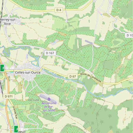
⚡ 22 kW
W
⚡ 18 kW