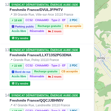
12
SYNDICAT DÉPARTEMENTAL ÉNERGIE AUBE (SDE
Freshmile France/DVULJFPHTV
📍 39 Grande Rue, Ville-sur-Arce 10110 France
CCS2 · CHAdeMO · Type 2 · EF
2 PDC
⚡ 18 kW
Recharge gratuite
CB acceptée
🅿️ Parking public
Accès libre
Réservable
🏍️ 2 roues
🧭 S'y rendre
13
SYNDICAT DÉPARTEMENTAL ÉNERGIE AUBE (SDE
Freshmile France/LLXT13S2PG3DNA
📍 Grande Rue, Polisy 10110 France
CCS2 · CHAdeMO · Type 2 · EF
2 PDC
⚡ 22 kW
Recharge gratuite
CB acceptée
🅿️ Bord de rue
Accès libre
Réservable
🏍️ 2 roues
🧭 S'y rendre
14
SYNDICAT DÉPARTEMENTAL ÉNERGIE AUBE (SDE
Freshmile France/QQCJJBHN5V
📍 47 Grande Rue, Landreville 10110 France
CCS2 · CHAdeMO · Type 2 · EF
2 PDC
⚡ 18 kW