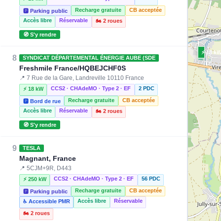
Recharge gratuite
CB acceptée
🅿️ Parking public
Accès libre
Réservable
🏍️ 2 roues
🧭 S'y rendre
⚡ 18 k
8
SYNDICAT DÉPARTEMENTAL ÉNERGIE AUBE (SDE
Freshmile France/HQBEJCHF0S
📍 7 Rue de la Gare, Landreville 10110 France
CCS2 · CHAdeMO · Type 2 · EF
2 PDC
⚡ 18 kW
Recharge gratuite
CB acceptée
🅿️ Bord de rue
Accès libre
Réservable
🏍️ 2 roues
🧭 S'y rendre
9
TESLA
Magnant, France
📍 5CJM+9R, D443
CCS2 · CHAdeMO · Type 2 · EF
56 PDC
⚡ 250 kW
Recharge gratuite
CB acceptée
🅿️ Parking public
Accès libre
Réservable
♿ Accessible PMR
🏍️ 2 roues