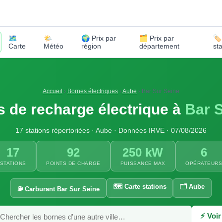
🗺️
🌤️
🌍 Prix par
🗂️ Prix par
🏷
Carte
Météo
région
département
st
Accueil
›
Bornes électriques
›
Aube
›
Bar Sur Seine
 de recharge électrique à
Bar 
17 stations répertoriées · Aube · Données IRVE · 07/08/2026
17
92
250 kW
6
STATIONS
POINTS DE CHARGE
PUISSANCE MAX
OPÉRATEUR
🗺️ Carte stations
🗂️ Aube
⛽ Carburant Bar Sur Seine
⚡ Voir