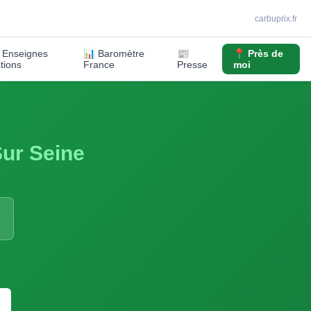
carbuprix.fr
️ Enseignes
📊 Baromètre
📰
📍 Près de
ations
France
Presse
moi
Sur Seine
S