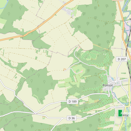
⚡ 22 k