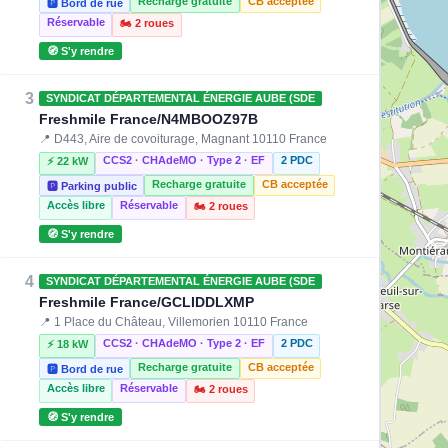
Recharge gratuite
CB acceptée
🅿️ Bord de rue
Réservable
🏍️ 2 roues
🧭 S'y rendre
3
SYNDICAT DÉPARTEMENTAL ÉNERGIE AUBE (SDE
Freshmile France/N4MBOOZ97B
📍 D443, Aire de covoiturage, Magnant 10110 France
CCS2 · CHAdeMO · Type 2 · EF
2 PDC
⚡ 22 kW
Recharge gratuite
CB acceptée
🅿️ Parking public
Accès libre
Réservable
🏍️ 2 roues
🧭 S'y rendre
4
SYNDICAT DÉPARTEMENTAL ÉNERGIE AUBE (SDE
Freshmile France/GCLIDDLXMP
📍 1 Place du Château, Villemorien 10110 France
CCS2 · CHAdeMO · Type 2 · EF
2 PDC
⚡ 18 kW
Recharge gratuite
CB acceptée
🅿️ Bord de rue
Accès libre
Réservable
🏍️ 2 roues
🧭 S'y rendre