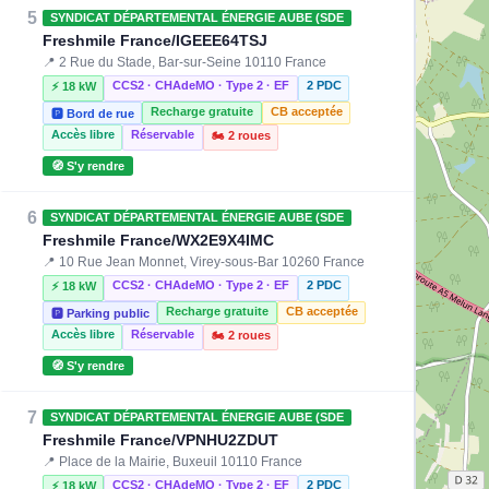
5
SYNDICAT DÉPARTEMENTAL ÉNERGIE AUBE (SDE
Freshmile France/IGEEE64TSJ
📍 2 Rue du Stade, Bar-sur-Seine 10110 France
CCS2 · CHAdeMO · Type 2 · EF
2 PDC
⚡ 18 kW
Recharge gratuite
CB acceptée
🅿️ Bord de rue
Accès libre
Réservable
🏍️ 2 roues
🧭 S'y rendre
6
SYNDICAT DÉPARTEMENTAL ÉNERGIE AUBE (SDE
Freshmile France/WX2E9X4IMC
📍 10 Rue Jean Monnet, Virey-sous-Bar 10260 France
CCS2 · CHAdeMO · Type 2 · EF
2 PDC
⚡ 18 kW
Recharge gratuite
CB acceptée
🅿️ Parking public
Accès libre
Réservable
🏍️ 2 roues
🧭 S'y rendre
7
SYNDICAT DÉPARTEMENTAL ÉNERGIE AUBE (SDE
Freshmile France/VPNHU2ZDUT
📍 Place de la Mairie, Buxeuil 10110 France
CCS2 · CHAdeMO · Type 2 · EF
2 PDC
⚡ 18 kW