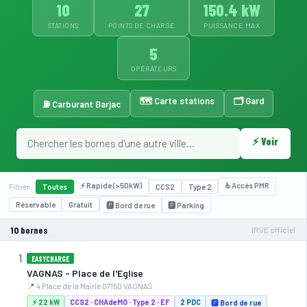
10
27
150.4 kW
STATIONS
POINTS DE CHARGE
PUISSANCE MAX
5
OPÉRATEURS
🗺️ Carte stations
🗂️ Gard
⛽ Carburant Barjac
⚡ Voir
⚡ 22 kW
⚡ Rapide (>50kW)
♿ Accès PMR
Filtrer :
Toutes
CCS2
Type 2
Réservable
Gratuit
🅿️ Bord de rue
🅿️ Parking
10 bornes
IRVE officiel
1
EASYCHARGE
VAGNAS - Place de l'Eglise
📍 4 Place de la Mairie 07150 VAGNAS
⚡ 22 kW
CCS2 · CHAdeMO · Type 2 · EF
2 PDC
🅿️ Bord de rue