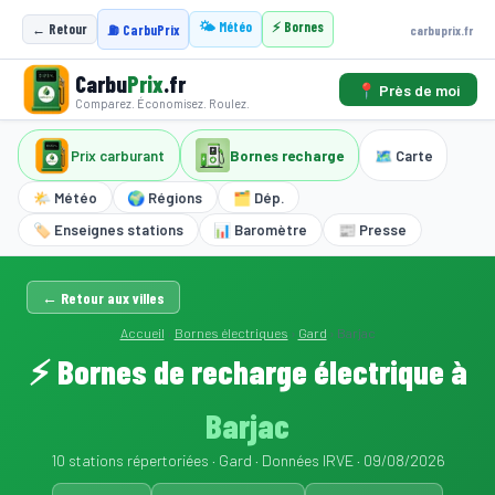
🌤️ Météo
⚡ Bornes
← Retour
carbuprix.fr
⛽ CarbuPrix
Carbu
Prix
.fr
📍 Près de moi
Comparez. Économisez. Roulez.
Prix carburant
Bornes recharge
🗺️ Carte
🌤️ Météo
🌍 Régions
🗂️ Dép.
🏷️ Enseignes stations
📊 Baromètre
📰 Presse
← Retour aux villes
Accueil
›
Bornes électriques
›
Gard
›
Barjac
⚡ Bornes de recharge électrique à
Barjac
10 stations répertoriées · Gard · Données IRVE · 09/08/2026