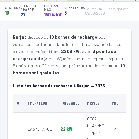
POINTS DE
PUISSANCE
STATIONS
OPÉRATEURS
Source : IRVE · data.gouv.fr ·
CHARGE
MAX
4
SPBR1 | FR*EBN
10
5
09/08/2026
27
150.4 kW
Réseau eborn/2b059668-f66a-5b33-ab7f-f6bb031a4d24
📍 287 Rue Principale, Saint-Sauveur-de-Cruzières 07460 France
⚡ 22 kW
CCS2 · CHAdeMO · Type 2 · EF
2 PDC
🅿️ Bord de rue
Barjac
dispose de
10 bornes de recharge
pour
Recharge gratuite
CB acceptée
Accès libre
Réservable
véhicules électriques dans le Gard. La puissance la plus
🏍️ 2 roues
élevée recensée atteint
2208 kW
, avec
3 points de
🧭 S'y rendre
charge rapide
(≥ 50 kW) idéals pour un appoint express.
5 opérateurs différents sont présents sur la commune.
10
5
EASYCHARGE
bornes sont gratuites
.
ORGNAC L'AVEN - Parking du site préhistorique
📍 2080 Parking du site préhistorique 07150 ORGNAC-L'AVEN
Liste des bornes de recharge à Barjac — 2026
⚡ 22 kW
CCS2 · CHAdeMO · Type 2 · EF
5 PDC
🅿️ Bord de rue
Recharge gratuite
CB acceptée
Accès libre
Réservable
TYPE
🏍️ 2 roues
#
OPÉRATEUR
PUISSANCE
PRISES
PDC
DE LIE
🧭 S'y rendre
CCS2 ·
6
ROSSINIENERGY
CHAdeMO
22 kW
1
EASYCHARGE
2
Voirie
Hutt_Vagnas
· Type 2 ·
📍 145 Route Dƒ??Orgnac, 07150 Vagnas