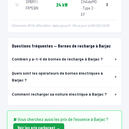
SPBR1 |
CHAdeMO
24 kW
10
3
Voirie
FR*EBN
· Type 2 ·
EF
ℹ️ Données IRVE officielles · data.gouv.fr · Mis à jour le 09/08/2026
Questions fréquentes — Bornes de recharge à Barjac
Combien y a-t-il de bornes de recharge à Barjac ?
Quels sont les opérateurs de bornes électriques à
Barjac ?
Comment recharger sa voiture électrique à Barjac ?
⛽ Vous cherchez aussi les prix de l'essence à Barjac ?
Voir les prix carburant →