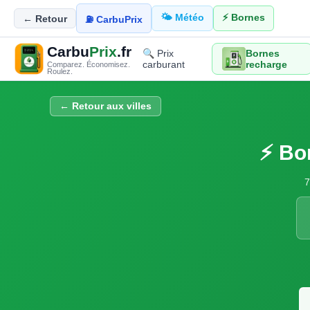
🌤️ Météo
⚡ Bornes
← Retour
⛽ CarbuPrix
Carbu
Prix
.fr
🔍 Prix
Bornes
carburant
recharge
Comparez. Économisez.
Roulez.
← Retour aux villes
⚡ Bo
7