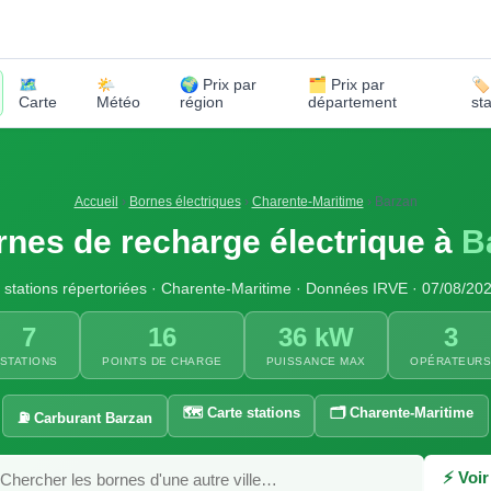
🗺️
🌤️
🌍 Prix par
🗂️ Prix par
🏷
Carte
Météo
région
département
st
Accueil
›
Bornes électriques
›
Charente-Maritime
›
Barzan
rnes de recharge électrique à
B
 stations répertoriées · Charente-Maritime · Données IRVE · 07/08/20
7
16
36 kW
3
STATIONS
POINTS DE CHARGE
PUISSANCE MAX
OPÉRATEUR
🗺️ Carte stations
🗂️ Charente-Maritime
⛽ Carburant Barzan
⚡ Voir