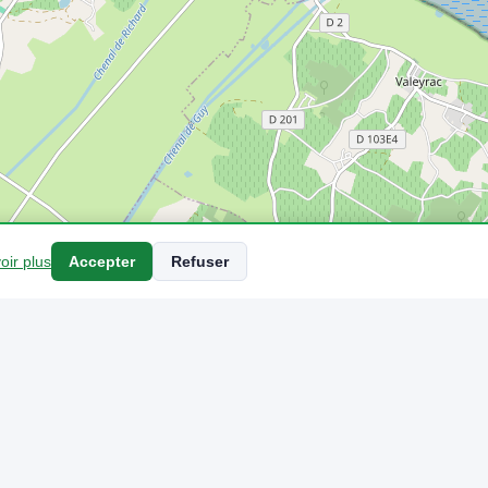
oir plus
Accepter
Refuser