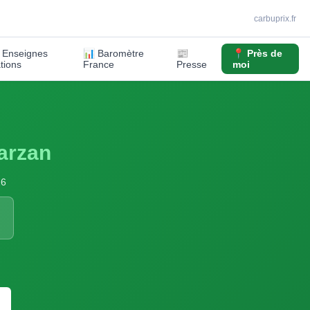
carbuprix.fr
️ Enseignes
📊 Baromètre
📰
📍 Près de
ations
France
Presse
moi
arzan
26
S