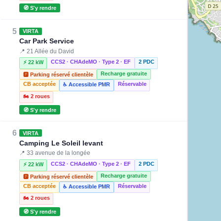
🧭 S'y rendre
5
VIRTA
Car Park Service
📍 21 Allée du David
CCS2 · CHAdeMO · Type 2 · EF
2 PDC
⚡ 22 kW
Recharge gratuite
🅿️ Parking réservé clientèle
CB acceptée
Réservable
♿ Accessible PMR
🏍️ 2 roues
🧭 S'y rendre
6
VIRTA
Camping Le Soleil levant
📍 33 avenue de la longée
CCS2 · CHAdeMO · Type 2 · EF
2 PDC
⚡ 22 kW
Recharge gratuite
🅿️ Parking réservé clientèle
CB acceptée
Réservable
♿ Accessible PMR
🏍️ 2 roues
🧭 S'y rendre