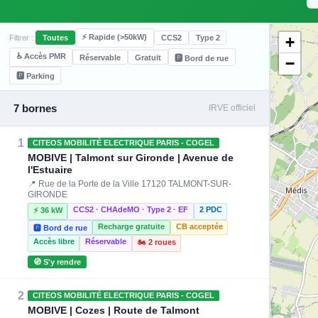
⚡ Rapide (>50kW)
+
Filtrer :
Toutes
CCS2
Type 2
♿ Accès PMR
Réservable
Gratuit
🅿️ Bord de rue
−
🅿️ Parking
7 bornes
IRVE officiel
1
CITEOS MOBILITÉ ELECTRIQUE PARIS - COGEL
MOBIVE | Talmont sur Gironde | Avenue de
l'Estuaire
📍 Rue de la Porte de la Ville 17120 TALMONT-SUR-
GIRONDE
CCS2 · CHAdeMO · Type 2 · EF
2 PDC
⚡ 36 kW
Recharge gratuite
CB acceptée
🅿️ Bord de rue
Accès libre
Réservable
🏍️ 2 roues
🧭 S'y rendre
2
CITEOS MOBILITÉ ELECTRIQUE PARIS - COGEL
MOBIVE | Cozes | Route de Talmont