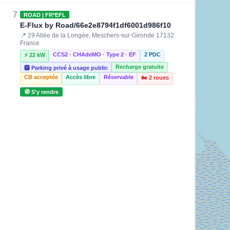
7
ROAD | FR*EFL
E-Flux by Road/66e2e8794f1df6001d986f10
📍 29 Allée de la Longée, Meschers-sur-Gironde 17132
France
CCS2 · CHAdeMO · Type 2 · EF
2 PDC
⚡ 22 kW
Recharge gratuite
🅿️ Parking privé à usage public
CB acceptée
Accès libre
Réservable
🏍️ 2 roues
🧭 S'y rendre