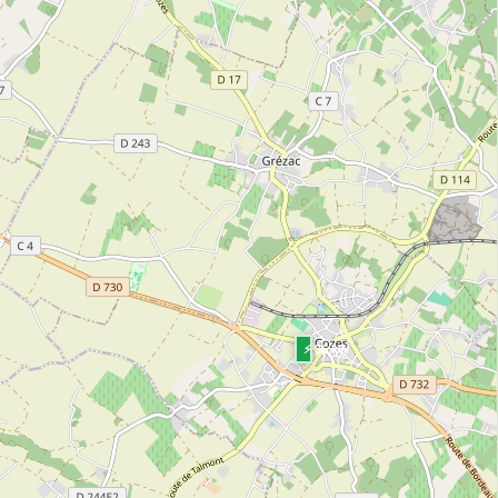
⚡ 36 kW