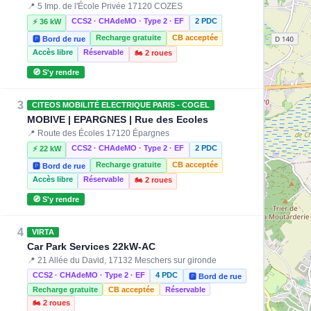
📍 5 Imp. de l'École Privée 17120 COZES
CCS2 · CHAdeMO · Type 2 · EF
2 PDC
⚡ 36 kW
Recharge gratuite
CB acceptée
🅿️ Bord de rue
Accès libre
Réservable
🏍️ 2 roues
🧭 S'y rendre
3
CITEOS MOBILITÉ ELECTRIQUE PARIS - COGEL
MOBIVE | EPARGNES | Rue des Ecoles
📍 Route des Écoles 17120 Épargnes
CCS2 · CHAdeMO · Type 2 · EF
2 PDC
⚡ 22 kW
Recharge gratuite
CB acceptée
🅿️ Bord de rue
Accès libre
Réservable
🏍️ 2 roues
🧭 S'y rendre
4
VIRTA
Car Park Services 22kW-AC
📍 21 Allée du David, 17132 Meschers sur gironde
CCS2 · CHAdeMO · Type 2 · EF
4 PDC
🅿️ Bord de rue
Recharge gratuite
CB acceptée
Réservable
🏍️ 2 roues