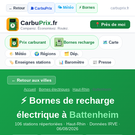
🌤️ Météo
⚡ Bornes
← Retour
carbuprix.fr
⛽ CarbuPrix
Carbu
Prix
.fr
📍 Près de moi
Comparez. Économisez. Roulez.
Prix carburant
Bornes recharge
🗺️ Carte
🌤️ Météo
🌍 Régions
🗂️ Dép.
🏷️ Enseignes stations
📊 Baromètre
📰 Presse
← Retour aux villes
Accueil
›
Bornes électriques
›
Haut-Rhin
›
Battenheim
⚡ Bornes de recharge
électrique à
Battenheim
106 stations répertoriées · Haut-Rhin · Données IRVE ·
06/08/2026