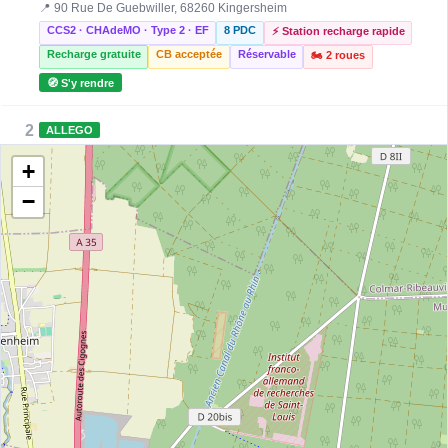
📍 90 Rue De Guebwiller, 68260 Kingersheim
CCS2 · CHAdeMO · Type 2 · EF
8 PDC
⚡ Station recharge rapide
Recharge gratuite
CB acceptée
Réservable
🏍️ 2 roues
🧭 S'y rendre
2
ALLEGO
Intersport Kingersheim
+
📍 90 Rue De Guebwiller
CCS2 · CHAdeMO · Type 2 · EF
8 PDC
⚡ 300 kW
−
Recharge gratuite
CB acceptée
⚡ Station recharge rapide
Accès libre
Réservable
♿ Accessible PMR
🏍️ 2 roues
🧭 S'y rendre
3
ALLEGO
BAZALP - Kingersheim
📍 90 rue de Guebwiller - 68260 Kingersheim
CCS2 · CHAdeMO · Type 2 · EF
8 PDC
⚡ 300 kW
Recharge gratuite
CB acceptée
🅿️ Parking privé à usage public
Accès libre
Réservable
♿ Accessible PMR
🏍️ 2 roues