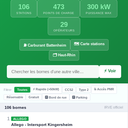
106
473
300 kW
STATIONS
POINTS DE CHARGE
PUISSANCE MAX
29
OPÉRATEURS
🗺️ Carte stations
⛽ Carburant Battenheim
🗂️ Haut-Rhin
⚡ Voir
⚡ Rapide (>50kW)
♿ Accès PMR
Filtrer :
Toutes
CCS2
Type 2
Réservable
Gratuit
🅿️ Bord de rue
🅿️ Parking
106 bornes
IRVE officiel
1
ALLEGO
Allego - Intersport Kingersheim