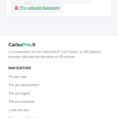
⛽ Prix carburant Battenheim
21
IZIVIA
m2A-MLH100-D-Sausheim
📍 Rue de l'École 68390 Sausheim
CCS2 · CHAdeMO · Type 2 · EF
2 PDC
⚡ 24 kW
🅿️ Bord de rue
Recharge gratuite
CB acceptée
Accès libre
Réservable
🏍️ 2 roues
Carbu
Prix
.fr
🧭 S'y rendre
Le comparateur de prix carburant N°1 en France. 11 000 stations,
données officielles du Ministère de l'Économie.
22
IZIVIA
m2A-MLH131-F-Ottmarsheim
NAVIGATION
📍 1 Rue du Stade, 68490 Ottmarsheim
CCS2 · CHAdeMO · Type 2 · EF
2 PDC
⚡ 150 kW
🅿️ Bord de rue
Prix par ville
Recharge gratuite
CB acceptée
Accès libre
Réservable
Prix par département
🏍️ 2 roues
Prix par région
🧭 S'y rendre
Prix par enseigne
23
IZIVIA
Carte des prix
m2A-MLH66-E-ILLZACH
📍 Place de la République 68110 Illzach