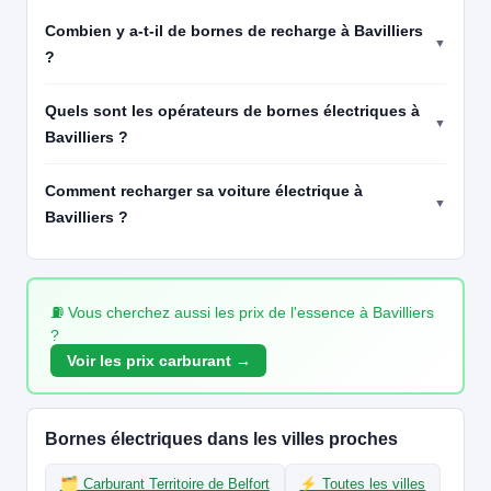
CB acceptée
Accès libre
Réservable
🏍️ 2 roues
Combien y a-t-il de bornes de recharge à Bavilliers
🧭 S'y rendre
?
19
IONITY
Quels sont les opérateurs de bornes électriques à
IONITY GmbH IONITY Bessoncourt
Bavilliers ?
📍 Zone des trois Couronnes 2, 90160 Bessoncourt
CCS2 · CHAdeMO · Type 2 · EF
15 PDC
⚡ 350 kW
Comment recharger sa voiture électrique à
CB acceptée
Réservable
⚡ Station recharge rapide
🏍️ 2 roues
Bavilliers ?
🧭 S'y rendre
20
IONITY
IONITY Bessoncourt
⛽ Vous cherchez aussi les prix de l'essence à Bavilliers
📍 Zone des trois Couronnes 2, 90160 Bessoncourt
?
CCS2 · CHAdeMO · Type 2 · EF
15 PDC
⚡ 350 kW
Voir les prix carburant →
Recharge gratuite
CB acceptée
⚡ Station recharge rapide
Réservable
🏍️ 2 roues
🧭 S'y rendre
Bornes électriques dans les villes proches
21
IZIVIA
🗂️ Carburant Territoire de Belfort
⚡ Toutes les villes