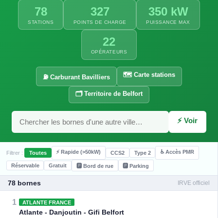
78
327
350 kW
STATIONS
POINTS DE CHARGE
PUISSANCE MAX
22
OPÉRATEURS
🗺️ Carte stations
⛽ Carburant Bavilliers
🗂️ Territoire de Belfort
⚡ 22 kW
⚡ 22 kW
⚡ Voir
⚡ Rapide (>50kW)
♿ Accès PMR
Filtrer :
Toutes
CCS2
Type 2
Réservable
Gratuit
🅿️ Bord de rue
🅿️ Parking
78 bornes
IRVE officiel
⚡ 24 kW
1
ATLANTE FRANCE
Atlante - Danjoutin - Gifi Belfort