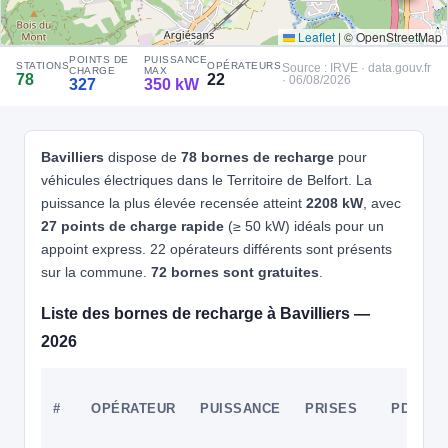
🧭 S'y rendre
Leaflet
|
© OpenStreetMap
⚡ 22 
⚡ 22 
⚡ 22 
⚡ 150 kW
⚡ 100 
⚡ 200 
POINTS DE
PUISSANCE
4
CITEOS MOBILITÉ ELECTRIQUE PARIS - COGEL
STATIONS
OPÉRATEURS
Source : IRVE · data.gouv.fr
CHARGE
MAX
78
22
· 06/08/2026
327
350 kW
TDE90 - MEROUX-MOVAL - Jonxion 1, Avenue de la Gare
TGV
📍 Avenue de la Gare Tgv 90400 Meroux-Moval
CCS2 · CHAdeMO · Type 2 · EF
2 PDC
⚡ 22 kW
🅿️ Bord de rue
Bavilliers
dispose de
78 bornes de recharge
pour
⚡ 2
⚡ 2
Recharge gratuite
CB acceptée
Accès libre
Réservable
véhicules électriques dans le Territoire de Belfort. La
🏍️ 2 roues
puissance la plus élevée recensée atteint
2208 kW
, avec
🧭 S'y rendre
27 points de charge rapide
(≥ 50 kW) idéals pour un
appoint express. 22 opérateurs différents sont présents
5
CITEOS MOBILITÉ ELECTRIQUE PARIS - COGEL
sur la commune.
72 bornes sont gratuites
.
SIED70 - HERICOURT - Place Brossolette
📍 18 Av. Jean Jaurès 70400 HERICOURT
Liste des bornes de recharge à Bavilliers —
CCS2 · CHAdeMO · Type 2 · EF
2 PDC
⚡ 22 kW
🅿️ Bord de rue
2026
Recharge gratuite
CB acceptée
Accès libre
Réservable
🏍️ 2 roues
🧭 S'y rendre
#
OPÉRATEUR
PUISSANCE
PRISES
PDC
⚡ 22 kW
⚡ 22 kW
6
CITEOS MOBILITÉ ELECTRIQUE PARIS - COGEL