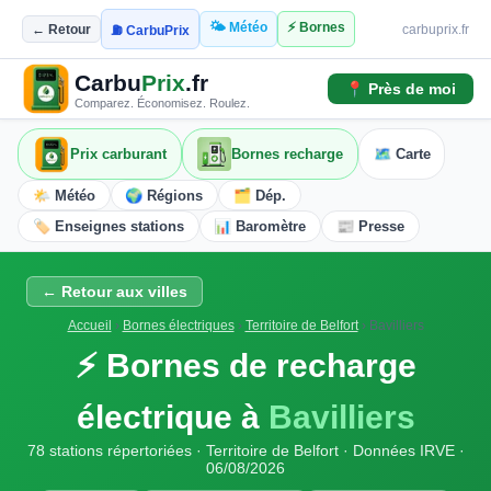
🌤️ Météo
⚡ Bornes
← Retour
carbuprix.fr
⛽ CarbuPrix
Carbu
Prix
.fr
📍 Près de moi
Comparez. Économisez. Roulez.
Prix carburant
Bornes recharge
🗺️ Carte
🌤️ Météo
🌍 Régions
🗂️ Dép.
🏷️ Enseignes stations
📊 Baromètre
📰 Presse
← Retour aux villes
Accueil
›
Bornes électriques
›
Territoire de Belfort
›
Bavilliers
⚡ Bornes de recharge
électrique à
Bavilliers
78 stations répertoriées · Territoire de Belfort · Données IRVE ·
06/08/2026