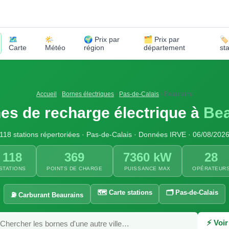
🗺️
🌤️
🌍 Prix par
🗂️ Prix par
🏷
Carte
Météo
région
département
st
Accueil
›
Bornes électriques
›
Pas-de-Calais
›
Beaurains
es de recharge électrique à
Bea
118 stations répertoriées · Pas-de-Calais · Données IRVE · 06/08/202
118
369
7360 kW
28
STATIONS
POINTS DE CHARGE
PUISSANCE MAX
OPÉRATEUR
🗺️ Carte stations
🗂️ Pas-de-Calais
⛽ Carburant Beaurains
⚡ Voir