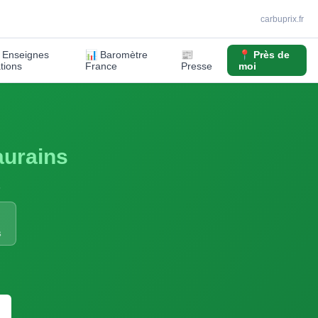
carbuprix.fr
️ Enseignes
📊 Baromètre
📰
📍 Près de
ations
France
Presse
moi
urains
6
S