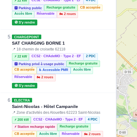
⚡ 22 kW
Recharge gratuite
CB acceptée
🅿️ Parking public
Accès libre
Réservable
🏍️ 2 roues
🧭 S'y rendre
5
CHARGEPOINT
SAT CHARGING BORNE 1
📍 18 chemin de croisette 62118
CCS2 · CHAdeMO · Type 2 · EF
2 PDC
⚡ 22 kW
Recharge gratuite
🅿️ Parking privé à usage public
CB acceptée
Accès libre
♿ Accessible PMR
Réservable
🏍️ 2 roues
🧭 S'y rendre
6
ELECTRA
Saint-Nicolas - Hôtel Campanile
📍 Zone d'activités des Alouettes 62223 Saint-Nicolas
CCS2 · CHAdeMO · Type 2 · EF
4 PDC
⚡ 200 kW
Recharge gratuite
⚡ Station recharge rapide
CB acceptée
Accès libre
Réservable
🏍️ 2 roues