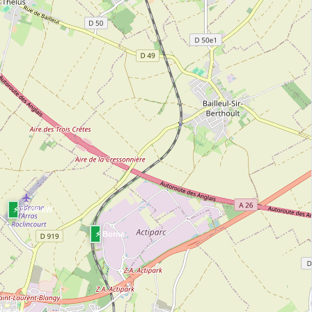
⚡ 22.08 kW
⚡ Borne
W
2.08 kW