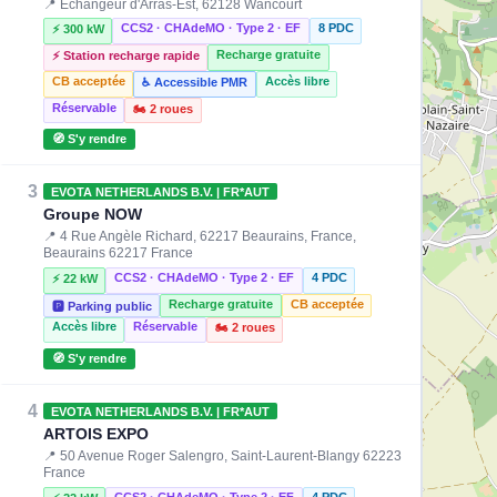
📍 Échangeur d'Arras-Est, 62128 Wancourt
CCS2 · CHAdeMO · Type 2 · EF
8 PDC
⚡ 300 kW
Recharge gratuite
⚡ Station recharge rapide
CB acceptée
Accès libre
♿ Accessible PMR
Réservable
🏍️ 2 roues
🧭 S'y rendre
3
EVOTA NETHERLANDS B.V. | FR*AUT
Groupe NOW
📍 4 Rue Angèle Richard, 62217 Beaurains, France,
Beaurains 62217 France
CCS2 · CHAdeMO · Type 2 · EF
4 PDC
⚡ 22 kW
Recharge gratuite
CB acceptée
🅿️ Parking public
Accès libre
Réservable
🏍️ 2 roues
🧭 S'y rendre
4
EVOTA NETHERLANDS B.V. | FR*AUT
ARTOIS EXPO
📍 50 Avenue Roger Salengro, Saint-Laurent-Blangy 62223
France
CCS2 · CHAdeMO · Type 2 · EF
4 PDC