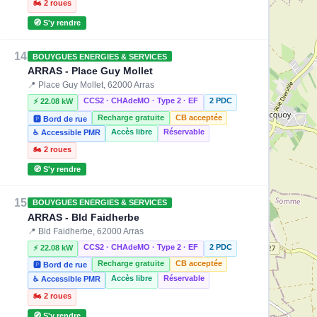
🏍️ 2 roues
🧭 S'y rendre
14
BOUYGUES ENERGIES & SERVICES
ARRAS - Place Guy Mollet
📍 Place Guy Mollet, 62000 Arras
CCS2 · CHAdeMO · Type 2 · EF
2 PDC
⚡ 22.08 kW
Recharge gratuite
CB acceptée
🅿️ Bord de rue
Accès libre
Réservable
♿ Accessible PMR
🏍️ 2 roues
🧭 S'y rendre
15
BOUYGUES ENERGIES & SERVICES
ARRAS - Bld Faidherbe
📍 Bld Faidherbe, 62000 Arras
CCS2 · CHAdeMO · Type 2 · EF
2 PDC
⚡ 22.08 kW
Recharge gratuite
CB acceptée
🅿️ Bord de rue
Accès libre
Réservable
♿ Accessible PMR
🏍️ 2 roues
🧭 S'y rendre