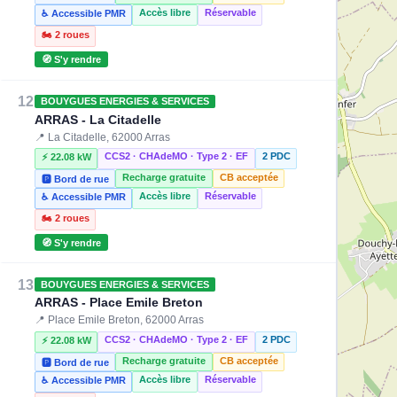
Accès libre
Réservable
♿ Accessible PMR
🏍️ 2 roues
🧭 S'y rendre
12
BOUYGUES ENERGIES & SERVICES
ARRAS - La Citadelle
📍 La Citadelle, 62000 Arras
CCS2 · CHAdeMO · Type 2 · EF
2 PDC
⚡ 22.08 kW
Recharge gratuite
CB acceptée
🅿️ Bord de rue
Accès libre
Réservable
♿ Accessible PMR
🏍️ 2 roues
🧭 S'y rendre
13
BOUYGUES ENERGIES & SERVICES
ARRAS - Place Emile Breton
📍 Place Emile Breton, 62000 Arras
CCS2 · CHAdeMO · Type 2 · EF
2 PDC
⚡ 22.08 kW
Recharge gratuite
CB acceptée
🅿️ Bord de rue
Accès libre
Réservable
♿ Accessible PMR