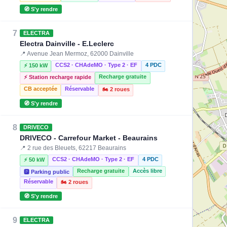
🧭 S'y rendre
7
ELECTRA
Electra Dainville - E.Leclerc
📍 Avenue Jean Mermoz, 62000 Dainville
CCS2 · CHAdeMO · Type 2 · EF
4 PDC
⚡ 150 kW
Recharge gratuite
⚡ Station recharge rapide
CB acceptée
Réservable
🏍️ 2 roues
🧭 S'y rendre
8
DRIVECO
DRIVECO - Carrefour Market - Beaurains
📍 2 rue des Bleuets, 62217 Beaurains
CCS2 · CHAdeMO · Type 2 · EF
4 PDC
⚡ 50 kW
Recharge gratuite
Accès libre
🅿️ Parking public
Réservable
🏍️ 2 roues
🧭 S'y rendre
9
ELECTRA