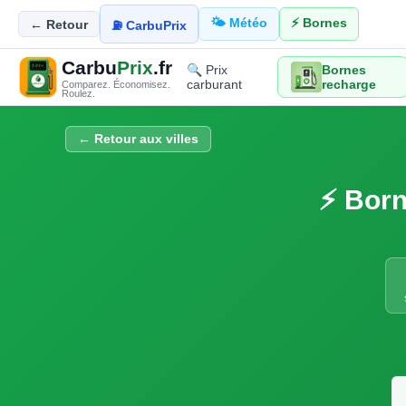
🌤️ Météo
⚡ Bornes
← Retour
⛽ CarbuPrix
Carbu
Prix
.fr
🔍 Prix
Bornes
carburant
recharge
Comparez. Économisez.
Roulez.
← Retour aux villes
⚡ Born