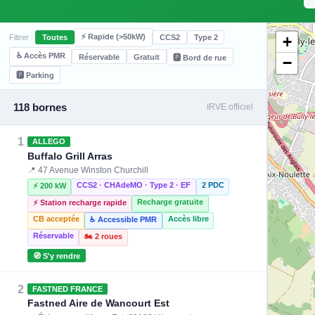
⚡ Rapide (>50kW)
+
Filtrer :
Toutes
CCS2
Type 2
♿ Accès PMR
Réservable
Gratuit
🅿️ Bord de rue
−
🅿️ Parking
118 bornes
IRVE officiel
1
ALLEGO
Buffalo Grill Arras
📍 47 Avenue Winston Churchill
CCS2 · CHAdeMO · Type 2 · EF
2 PDC
⚡ 200 kW
Recharge gratuite
⚡ Station recharge rapide
CB acceptée
Accès libre
♿ Accessible PMR
Réservable
🏍️ 2 roues
🧭 S'y rendre
2
FASTNED FRANCE
Fastned Aire de Wancourt Est