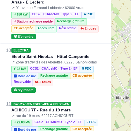
Arras - E.Leclerc
📍 91 avenue Fernand Lobbedez 62000 Arras
CCS2 · CHAdeMO · Type 2 · EF
4 PDC
⚡ 150 kW
Recharge gratuite
⚡ Station recharge rapide
CB acceptée
Accès libre
Réservable
🏍️ 2 roues
🧭 S'y rendre
10
ELECTRA
Electra Saint-Nicolas - Hôtel Campanile
📍 Zone d'activités des Alouettes, 62223 Saint-Nicolas
CCS2 · CHAdeMO · Type 2 · EF
5 PDC
⚡ 22 kW
Recharge gratuite
CB acceptée
🅿️ Bord de rue
Réservable
🏍️ 2 roues
🧭 S'y rendre
11
BOUYGUES ENERGIES & SERVICES
ACHICOURT - Rue du 19 mars
📍 rue du 19 mars, 62217 ACHICOURT
CCS2 · CHAdeMO · Type 2 · EF
2 PDC
⚡ 22.08 kW
⚡ 22.08 kW
Recharge gratuite
CB acceptée
🅿️ Bord de rue