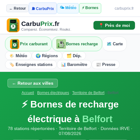
🌤️ Météo
⚡ Bornes
← Retour
carbuprix.fr
⛽ CarbuPrix
Carbu
Prix
.fr
📍 Près de moi
Comparez. Économisez. Roulez.
Prix carburant
Bornes recharge
🗺️ Carte
🌤️ Météo
🌍 Régions
🗂️ Dép.
🏷️ Enseignes stations
📊 Baromètre
📰 Presse
← Retour aux villes
Accueil
›
Bornes électriques
›
Territoire de Belfort
›
Belfort
⚡ Bornes de recharge
électrique à
Belfort
78 stations répertoriées · Territoire de Belfort · Données IRVE ·
07/08/2026