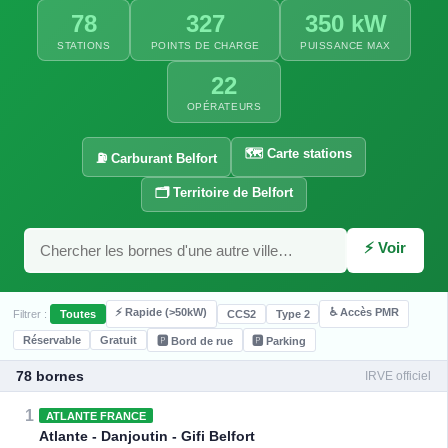
78
327
350 kW
STATIONS
POINTS DE CHARGE
PUISSANCE MAX
22
OPÉRATEURS
🗺️ Carte stations
⛽ Carburant Belfort
🗂️ Territoire de Belfort
⚡ Voir
⚡ Rapide (>50kW)
♿ Accès PMR
Filtrer :
Toutes
CCS2
Type 2
Réservable
Gratuit
🅿️ Bord de rue
🅿️ Parking
78 bornes
IRVE officiel
1
ATLANTE FRANCE
Atlante - Danjoutin - Gifi Belfort
⚡ 22 kW
⚡ 22 kW