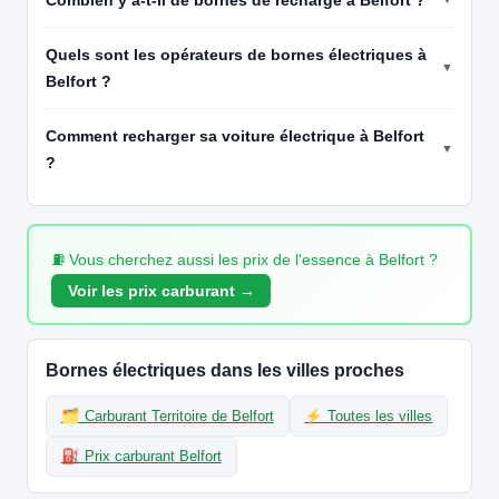
Réservable
🏍️ 2 roues
🧭 S'y rendre
Quels sont les opérateurs de bornes électriques à
Belfort ?
19
IZIVIA
IZIVIA FAST - McDonald's - Belfort
📍 10 Boulevard Henri Dunant 90000 Belfort
Comment recharger sa voiture électrique à Belfort
CCS2 · CHAdeMO · Type 2 · EF
3 PDC
⚡ 150 kW
?
🅿️ Bord de rue
Recharge gratuite
CB acceptée
Accès libre
Réservable
🏍️ 2 roues
🧭 S'y rendre
⛽ Vous cherchez aussi les prix de l'essence à Belfort ?
20
Voir les prix carburant →
IZIVIA
IZIVIA FAST - McDonald's - BELFORT ANDELNANS
📍 Route de Montbéliard, 90400 ANDELNANS
CCS2 · CHAdeMO · Type 2 · EF
3 PDC
⚡ 150 kW
🅿️ Bord de rue
Bornes électriques dans les villes proches
Recharge gratuite
CB acceptée
Accès libre
Réservable
🏍️ 2 roues
🗂️ Carburant Territoire de Belfort
⚡ Toutes les villes
🧭 S'y rendre
⛽ Prix carburant Belfort
21
LIDL FRANCE