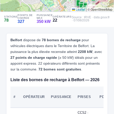
⚡ 22 kW
⚡ 22 kW
🧭 S'y rendre
⚡ 22.08 kW
⚡ 150 kW
⚡ 22 kW
⚡ 150 kW
Leaflet
|
© OpenStreetMap
⚡ 300 kW
POINTS DE
PUISSANCE
4
CITEOS MOBILITÉ ELECTRIQUE PARIS - COGEL
STATIONS
OPÉRATEURS
Source : IRVE · data.gouv.fr
⚡ 22 kW
⚡ 22 kW
CHARGE
MAX
78
22
· 07/08/2026
327
350 kW
TDE90 - MEROUX-MOVAL - Jonxion 1, Avenue de la Gare
TGV
⚡ 22 kW
⚡ 22 kW
📍 Avenue de la Gare Tgv 90400 Meroux-Moval
CCS2 · CHAdeMO · Type 2 · EF
2 PDC
⚡ 22 kW
🅿️ Bord de rue
Belfort
dispose de
78 bornes de recharge
pour
⚡ 7.4 kW
Recharge gratuite
CB acceptée
Accès libre
Réservable
véhicules électriques dans le Territoire de Belfort. La
🏍️ 2 roues
⚡ 50 kW
⚡ 22 kW
puissance la plus élevée recensée atteint
2208 kW
, avec
🧭 S'y rendre
27 points de charge rapide
(≥ 50 kW) idéals pour un
appoint express. 22 opérateurs différents sont présents
⚡ 22 kW
⚡ 22 kW
5
⚡ 22 kW
CITEOS MOBILITÉ ELECTRIQUE PARIS - COGEL
⚡ 150 kW
⚡ 100 kW
⚡ 200 kW
sur la commune.
72 bornes sont gratuites
.
SIED70 - HERICOURT - Place Brossolette
📍 18 Av. Jean Jaurès 70400 HERICOURT
Liste des bornes de recharge à Belfort — 2026
CCS2 · CHAdeMO · Type 2 · EF
2 PDC
⚡ 22 kW
🅿️ Bord de rue
Recharge gratuite
CB acceptée
Accès libre
Réservable
🏍️ 2 roues
⚡ 22 kW
⚡ 22 kW
#
OPÉRATEUR
PUISSANCE
PRISES
PDC
🧭 S'y rendre
6
CCS2 ·
CITEOS MOBILITÉ ELECTRIQUE PARIS - COGEL