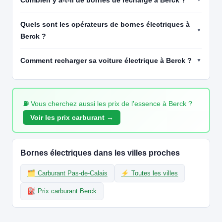
CCS2 · CHAdeMO · Type 2 · EF
2 PDC
⚡ 7.4 kW
🅿️ Bord de rue
Recharge gratuite
CB acceptée
Accès libre
Réservable
Quels sont les opérateurs de bornes électriques à
🏍️ 2 roues
Berck ?
🧭 S'y rendre
Comment recharger sa voiture électrique à Berck ?
19
IZIVIA
REPORAMA FLIERS - RANG DU FLIERS
📍 RUE DU CHEMIN BLANC 62180 RANG DU FLIERS
CCS2 · CHAdeMO · Type 2 · EF
2 PDC
⚡ 7.4 kW
🅿️ Bord de rue
⛽ Vous cherchez aussi les prix de l'essence à Berck ?
Recharge gratuite
CB acceptée
Accès libre
Réservable
🏍️ 2 roues
Voir les prix carburant →
🧭 S'y rendre
20
ROSSINIENERGY
Bornes électriques dans les villes proches
Paillard_Investissement
📍 1 rue des Sureaux, 62600 Berck
🗂️ Carburant Pas-de-Calais
⚡ Toutes les villes
CCS2 · CHAdeMO · Type 2 · EF
2 PDC
⚡ 22 kW
⛽ Prix carburant Berck
Recharge gratuite
CB acceptée
🅿️ Parking privé à usage public
Accès libre
Réservable
♿ Accessible PMR
🏍️ 2 roues
🧭 S'y rendre