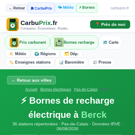
🌤️ Météo
⚡ Bornes
← Retour
carbuprix.fr
⛽ CarbuPrix
Carbu
Prix
.fr
📍 Près de moi
Comparez. Économisez. Roulez.
Prix carburant
Bornes recharge
🗺️ Carte
🌤️ Météo
🌍 Régions
🗂️ Dép.
🏷️ Enseignes stations
📊 Baromètre
📰 Presse
← Retour aux villes
Accueil
›
Bornes électriques
›
Pas-de-Calais
›
Berck
⚡ Bornes de recharge
électrique à
Berck
36 stations répertoriées · Pas-de-Calais · Données IRVE ·
06/08/2026