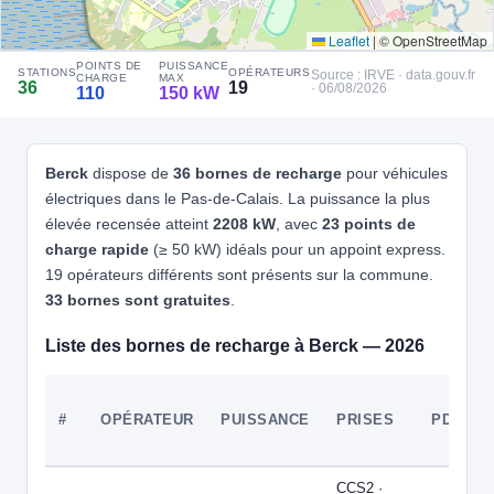
🧭 S'y rendre
Leaflet
|
© OpenStreetMap
POINTS DE
PUISSANCE
STATIONS
OPÉRATEURS
4
Source : IRVE · data.gouv.fr
ELECTRIC 55 CHARGING
CHARGE
MAX
36
19
· 06/08/2026
110
150 kW
PARKING RUE DE LA MAIRIE - SAINT-JOSSE-SUR-MER
📍 1, Rue de la Mairie 62170 Saint-Josse
⚡ 22 kW
CCS2 · CHAdeMO · Type 2 · EF
2 PDC
⚡ 22.08 kW
⚡ 22 kW
Recharge gratuite
CB acceptée
Berck
dispose de
36 bornes de recharge
pour véhicules
🅿️ Parking public
Accès libre
Réservable
♿ Accessible PMR
🏍️ 2 roues
électriques dans le Pas-de-Calais. La puissance la plus
élevée recensée atteint
2208 kW
, avec
23 points de
🧭 S'y rendre
charge rapide
(≥ 50 kW) idéals pour un appoint express.
19 opérateurs différents sont présents sur la commune.
5
EASY CHARGE | FR*ECH
33 bornes sont gratuites
.
Easy Charge/9cac3abe-a47b-5943-afc8-6d937ff0e7b6
📍 12 Place de l'Étoile, Cucq 62780 France
Liste des bornes de recharge à Berck — 2026
CCS2 · CHAdeMO · Type 2 · EF
3 PDC
⚡ 60 kW
🅿️ Bord de rue
Recharge gratuite
CB acceptée
Accès libre
Réservable
🏍️ 2 roues
#
OPÉRATEUR
PUISSANCE
PRISES
PDC
🧭 S'y rendre
6
EASY CHARGE | FR*ECH
CCS2 ·