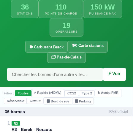
36
110
150 kW
STATIONS
POINTS DE CHARGE
PUISSANCE MAX
19
OPÉRATEURS
⚡ 7.36 k
⚡ 24 kW
🗺️ Carte stations
⚡ 60 kW
⛽ Carburant Berck
🗂️ Pas-de-Calais
⚡ Voir
⚡ Rapide (>50kW)
♿ Accès PMR
Filtrer :
Toutes
CCS2
Type 2
⚡ 22 kW
⚡ 22 kW
Réservable
Gratuit
🅿️ Bord de rue
🅿️ Parking
⚡ 7.4 kW
36 bornes
IRVE officiel
⚡ 24 kW
⚡ 22 k
1
R3
R3 - Berck - Norauto