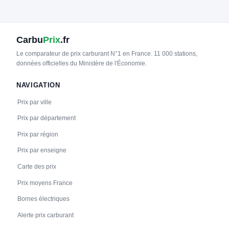
21
POWER DOT FRANCE
Intermarché - Rang-du-Fliers
Carbu
Prix
.fr
📍 2786 Rte de Berck, 62180 Rang-du-Fliers, France
CCS2 · CHAdeMO · Type 2 · EF
6 PDC
⚡ 50 kW
Le comparateur de prix carburant N°1 en France. 11 000 stations,
données officielles du Ministère de l'Économie.
Recharge gratuite
CB acceptée
🅿️ Parking privé à usage public
Accès libre
Réservable
🏍️ 2 roues
NAVIGATION
🧭 S'y rendre
Prix par ville
22
STATIONS-E
Prix par département
Mairie - MERLIMONT
📍 Place de la Haye, 62155 MERLIMONT
Prix par région
CCS2 · CHAdeMO · Type 2 · EF
2 PDC
⚡ 24 kW
🅿️ Parking public
Prix par enseigne
Recharge gratuite
CB acceptée
Accès libre
♿ Non accessible
Carte des prix
Réservable
🏍️ 2 roues
Prix moyens France
🧭 S'y rendre
Bornes électriques
23
STATIONS-E
Alerte prix carburant
Stade - MERLIMONT
📍 177 Rue Auguste Biblocq, 62155 MERLIMONT