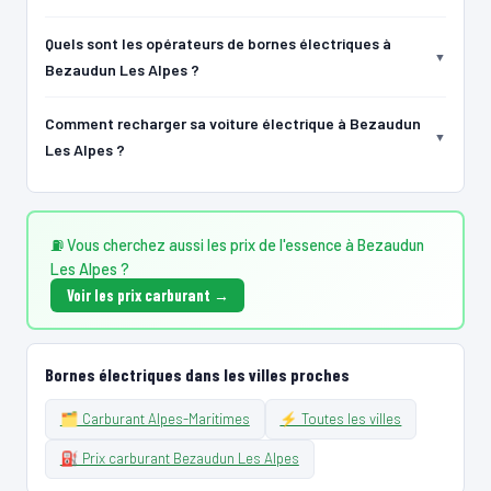
16
IZIVIA
Quels sont les opérateurs de bornes électriques à
Carros - Le Neuf
Bezaudun Les Alpes ?
📍 12 Rue de la Beilouno 06510 Carros
⚡ 22 kW
CCS2 · CHAdeMO · Type 2 · EF
2 PDC
🅿️ Bord de rue
Comment recharger sa voiture électrique à Bezaudun
Recharge gratuite
CB acceptée
Accès libre
Réservable
Les Alpes ?
🏍️ 2 roues
🧭 S'y rendre
17
WAAT SAS | FR*WA2
⛽ Vous cherchez aussi les prix de l'essence à Bezaudun
WAAT - PROUDREED/s631985
Les Alpes ?
📍 19 1ère Avenue, Le Broc 06510 France
Voir les prix carburant →
⚡ 47 kW
CCS2 · CHAdeMO · Type 2 · EF
2 PDC
Recharge gratuite
CB acceptée
🅿️ Parking privé à usage public
Accès libre
Réservable
🏍️ 2 roues
Bornes électriques dans les villes proches
🧭 S'y rendre
🗂️ Carburant Alpes-Maritimes
⚡ Toutes les villes
18
IZIVIA
⛽ Prix carburant Bezaudun Les Alpes
Saint-Martin-du-Var - Placette POMPIERS
📍 Boulevard de la Digue 06670 Saint-Martin-du-Var