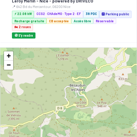
Leroy Merlin - Nice - powered by DRIVECO
📍 642 Bd du Mercantour, 06200 Nice
⚡ 22.08 kW
CCS2 · CHAdeMO · Type 2 · EF
38 PDC
🅿️ Parking public
Recharge gratuite
CB acceptée
Accès libre
Réservable
🏍️ 2 roues
🧭 S'y rendre
2
IZIVIA
+
Saint-Jeannet - Parking La Ferrage
📍 250 Chemin de la Ferrage 06640 Saint-Jeannet
−
⚡ 22 kW
CCS2 · CHAdeMO · Type 2 · EF
2 PDC
🅿️ Bord de rue
Recharge gratuite
CB acceptée
Accès libre
Réservable
🏍️ 2 roues
🧭 S'y rendre
3
IZIVIA
Saint-Jeannet - Le Peyron
📍 2525 Route de Gattières 06640 Saint-Jeannet
⚡ 22 kW
CCS2 · CHAdeMO · Type 2 · EF
4 PDC
🅿️ Bord de rue
Recharge gratuite
CB acceptée
Accès libre
Réservable