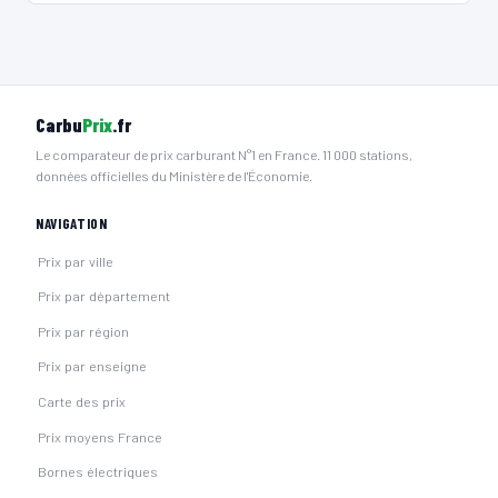
⚡ 22 kW
CCS2 · CHAdeMO · Type 2 · EF
2 PDC
🅿️ Bord de rue
Recharge gratuite
CB acceptée
Accès libre
Réservable
🏍️ 2 roues
🧭 S'y rendre
Carbu
Prix
.fr
19
Le comparateur de prix carburant N°1 en France. 11 000 stations,
IZIVIA
données officielles du Ministère de l'Économie.
La Gaude - Hector Pintus
📍 17 Allée Hector Pintus 06610 La Gaude
NAVIGATION
⚡ 22 kW
CCS2 · CHAdeMO · Type 2 · EF
2 PDC
🅿️ Bord de rue
Recharge gratuite
CB acceptée
Accès libre
Réservable
Prix par ville
🏍️ 2 roues
Prix par département
🧭 S'y rendre
Prix par région
Prix par enseigne
Carte des prix
Prix moyens France
Bornes électriques