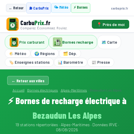
🌤️ Météo
⚡ Bornes
← Retour
carbuprix.fr
⛽ CarbuPrix
Carbu
Prix
.fr
📍 Près de moi
Comparez. Économisez. Roulez.
Prix carburant
Bornes recharge
🗺️ Carte
🌤️ Météo
🌍 Régions
🗂️ Dép.
🏷️ Enseignes stations
📊 Baromètre
📰 Presse
← Retour aux villes
Accueil
›
Bornes électriques
›
Alpes-Maritimes
›
Bezaudun Les Alpes
⚡ Bornes de recharge électrique à
Bezaudun Les Alpes
19 stations répertoriées · Alpes-Maritimes · Données IRVE ·
08/08/2026