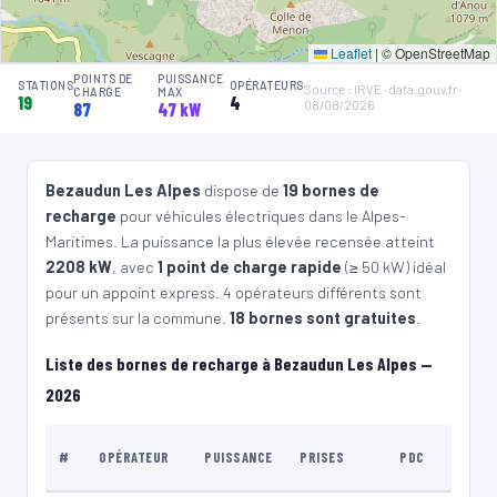
🏍️ 2 roues
🧭 S'y rendre
Leaflet
|
© OpenStreetMap
POINTS DE
PUISSANCE
STATIONS
OPÉRATEURS
Source : IRVE · data.gouv.fr ·
4
CHARGE
MAX
IZIVIA
19
4
08/08/2026
87
47 kW
Saint Jeannet - Saint Estève
📍 Zone d'aménagement concerté de Saint-Estève 06640 Saint-Jeannet
⚡ 22 kW
CCS2 · CHAdeMO · Type 2 · EF
2 PDC
🅿️ Bord de rue
Bezaudun Les Alpes
dispose de
19 bornes de
Recharge gratuite
CB acceptée
Accès libre
Réservable
🏍️ 2 roues
recharge
pour véhicules électriques dans le Alpes-
Maritimes. La puissance la plus élevée recensée atteint
🧭 S'y rendre
2208 kW
, avec
1 point de charge rapide
(≥ 50 kW) idéal
pour un appoint express. 4 opérateurs différents sont
5
IZIVIA
présents sur la commune.
18 bornes sont gratuites
.
Carros Village - Village/Microsite
📍 Chemin de la Calade 06510 Carros
Liste des bornes de recharge à Bezaudun Les Alpes —
⚡ 22 kW
CCS2 · CHAdeMO · Type 2 · EF
2 PDC
🅿️ Bord de rue
2026
Recharge gratuite
CB acceptée
Accès libre
Réservable
🏍️ 2 roues
TYPE
🧭 S'y rendre
#
OPÉRATEUR
PUISSANCE
PRISES
PDC
DE LIE