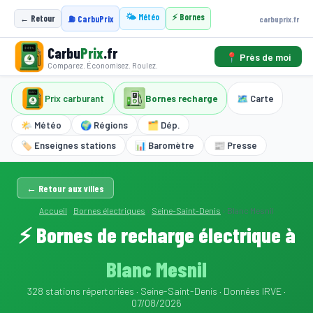
🌤️ Météo
⚡ Bornes
← Retour
carbuprix.fr
⛽ CarbuPrix
Carbu
Prix
.fr
📍 Près de moi
Comparez. Économisez. Roulez.
Prix carburant
Bornes recharge
🗺️ Carte
🌤️ Météo
🌍 Régions
🗂️ Dép.
🏷️ Enseignes stations
📊 Baromètre
📰 Presse
← Retour aux villes
Accueil
›
Bornes électriques
›
Seine-Saint-Denis
›
Blanc Mesnil
⚡ Bornes de recharge électrique à
Blanc Mesnil
328 stations répertoriées · Seine-Saint-Denis · Données IRVE ·
07/08/2026