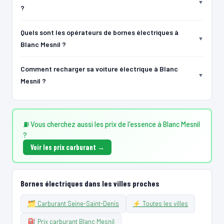
📍 Rue de Paris 93460 Gournay-sur-Marne
?
⚡ 100 kW
CCS2 · CHAdeMO · Type 2 · EF
5 PDC
Recharge gratuite
🅿️ Parking privé à usage public
Quels sont les opérateurs de bornes électriques à
♿ Accessible PMR
Accès libre
Réservable
🏍️ 2 roues
Blanc Mesnil ?
🧭 S'y rendre
Comment recharger sa voiture électrique à Blanc
19
ALLEGO
Mesnil ?
Carrefour Energies - St Brice
📍 20 Avenue Robert Schumann
⚡ 300 kW
CCS2 · CHAdeMO · Type 2 · EF
11 PDC
⚡ Station recharge rapide
Recharge gratuite
CB acceptée
⛽ Vous cherchez aussi les prix de l'essence à Blanc Mesnil
♿ Accessible PMR
Accès libre
Réservable
🏍️ 2 roues
?
🧭 S'y rendre
Voir les prix carburant →
20
ALLEGO
Carrefour Energies - Drancy
Bornes électriques dans les villes proches
📍 82, Rue Saint Stenay
⚡ 50 kW
CCS2 · CHAdeMO · Type 2 · EF
11 PDC
🗂️ Carburant Seine-Saint-Denis
⚡ Toutes les villes
⚡ Station recharge rapide
Recharge gratuite
CB acceptée
⛽ Prix carburant Blanc Mesnil