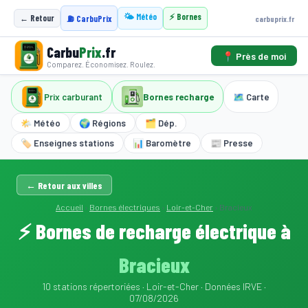
🌤️ Météo
⚡ Bornes
← Retour
carbuprix.fr
⛽ CarbuPrix
Carbu
Prix
.fr
📍 Près de moi
Comparez. Économisez. Roulez.
Prix carburant
Bornes recharge
🗺️ Carte
🌤️ Météo
🌍 Régions
🗂️ Dép.
🏷️ Enseignes stations
📊 Baromètre
📰 Presse
← Retour aux villes
Accueil
›
Bornes électriques
›
Loir-et-Cher
›
Bracieux
⚡ Bornes de recharge électrique à
Bracieux
10 stations répertoriées · Loir-et-Cher · Données IRVE ·
07/08/2026