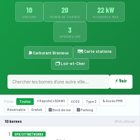
10
20
22 kW
STATIONS
POINTS DE CHARGE
PUISSANCE MAX
3
OPÉRATEURS
🗺️ Carte stations
⛽ Carburant Bracieux
🗂️ Loir-et-Cher
⚡ Voir
⚡ Rapide (>50kW)
♿ Accès PMR
Filtrer :
Toutes
CCS2
Type 2
Réservable
Gratuit
🅿️ Bord de rue
🅿️ Parking
10 bornes
IRVE officiel
1
SPIE CITYNETWORKS