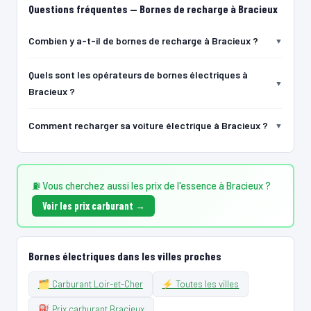
Recharge gratuite
CB acceptée
🅿️ Parking privé à usage public
Questions fréquentes — Bornes de recharge à Bracieux
Accès libre
Réservable
🏍️ 2 roues
🧭 S'y rendre
Combien y a-t-il de bornes de recharge à Bracieux ?
Quels sont les opérateurs de bornes électriques à
Bracieux ?
Comment recharger sa voiture électrique à Bracieux ?
⛽ Vous cherchez aussi les prix de l'essence à Bracieux ?
Voir les prix carburant →
Bornes électriques dans les villes proches
🗂️ Carburant Loir-et-Cher
⚡ Toutes les villes
⛽ Prix carburant Bracieux