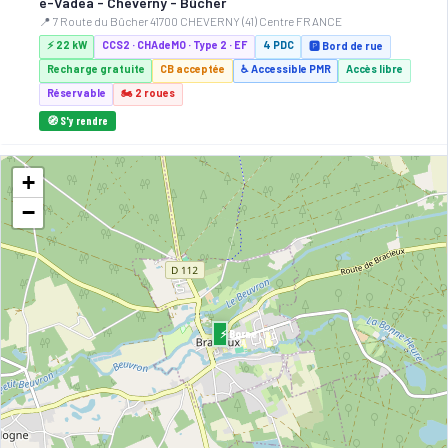
e-Vadea - Cheverny - Bûcher
📍 7 Route du Bûcher 41700 CHEVERNY (41) Centre FRANCE
⚡ 22 kW
CCS2 · CHAdeMO · Type 2 · EF
4 PDC
🅿️ Bord de rue
Recharge gratuite
CB acceptée
♿ Accessible PMR
Accès libre
Réservable
🏍️ 2 roues
🧭 S'y rendre
2
MODULO
+
Modulo Energies MODULO - MONT PRES CHAMBORD - Rue de
−
l'hôtel de ville
📍 Rue de l'hotel de ville, 41250 MONT PRES CHAMBORD
CCS2 · CHAdeMO · Type 2 · EF
2 PDC
🅿️ Bord de rue
Recharge gratuite
CB acceptée
♿ Accessible PMR
Réservable
🏍️ 2 roues
🧭 S'y rendre
⚡ Borne
3
MODULO
Modulo Energies MODULO - HUISSEAU SUR COSSON -
Champs de Ligny
📍 Champs de Ligny, 41350 HUISSEAU SUR COSSON