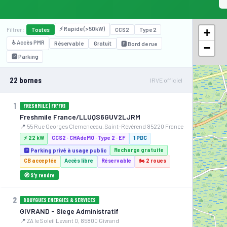
⚡ Rapide (>50kW)
+
Filtrer :
Toutes
CCS2
Type 2
♿ Accès PMR
Réservable
Gratuit
🅿️ Bord de rue
−
🅿️ Parking
22 bornes
IRVE officiel
1
FRESHMILE | FR*FR1
Freshmile France/LLUQS6GUV2LJRM
📍 55 Rue Georges Clemenceau, Saint-Révérend 85220 France
⚡ 22 kW
CCS2 · CHAdeMO · Type 2 · EF
1 PDC
Recharge gratuite
🅿️ Parking privé à usage public
CB acceptée
Accès libre
Réservable
🏍️ 2 roues
🧭 S'y rendre
2
BOUYGUES ENERGIES & SERVICES
GIVRAND - Siege Administratif
📍 ZA le Soleil Levant 0, 85800 Givrand