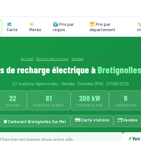
🗺️
🌤️
🌍 Prix par
🗂️ Prix par
🏷
Carte
Météo
région
département
st
Accueil
›
Bornes électriques
›
Vendée
›
Bretignolles Sur Mer
s de recharge électrique à
Bretignolle
22 stations répertoriées · Vendée · Données IRVE · 07/08/2026
22
61
200 kW
9
STATIONS
POINTS DE CHARGE
PUISSANCE MAX
OPÉRATEURS
🗺️ Carte stations
🗂️ Vendée
⛽ Carburant Bretignolles Sur Mer
⚡ Voir