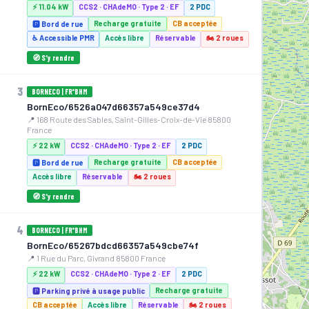
⚡ 11.04 kW
CCS2 · CHAdeMO · Type 2 · EF
2 PDC
Recharge gratuite
CB acceptée
🅿️ Bord de rue
♿ Accessible PMR
Accès libre
Réservable
🏍️ 2 roues
🧭 S'y rendre
3
BORNECO | FR*BHM
BornEco/6526a047d66357a549ce37d4
📍 168 Route des Sables, Saint-Gilles-Croix-de-Vie 85800
France
⚡ 22 kW
CCS2 · CHAdeMO · Type 2 · EF
2 PDC
Recharge gratuite
CB acceptée
🅿️ Bord de rue
Accès libre
Réservable
🏍️ 2 roues
🧭 S'y rendre
4
BORNECO | FR*BHM
BornEco/65267bdcd66357a549cbe74f
📍 1 Rue du Parc, Givrand 85800 France
⚡ 22 kW
CCS2 · CHAdeMO · Type 2 · EF
2 PDC
Recharge gratuite
🅿️ Parking privé à usage public
CB acceptée
Accès libre
Réservable
🏍️ 2 roues