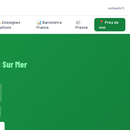
carbuprix.fr
️ Enseignes
📊 Baromètre
📰
📍 Près de
ations
France
Presse
moi
s Sur Mer