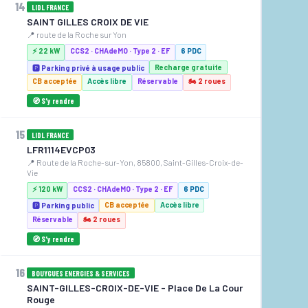
14
LIDL FRANCE
SAINT GILLES CROIX DE VIE
📍 route de la Roche sur Yon
⚡ 22 kW
CCS2 · CHAdeMO · Type 2 · EF
6 PDC
Recharge gratuite
🅿️ Parking privé à usage public
CB acceptée
Accès libre
Réservable
🏍️ 2 roues
🧭 S'y rendre
15
LIDL FRANCE
LFR1114EVCP03
📍 Route de la Roche-sur-Yon, 85800, Saint-Gilles-Croix-de-
Vie
⚡ 120 kW
CCS2 · CHAdeMO · Type 2 · EF
6 PDC
CB acceptée
Accès libre
🅿️ Parking public
Réservable
🏍️ 2 roues
🧭 S'y rendre
16
BOUYGUES ENERGIES & SERVICES
SAINT-GILLES-CROIX-DE-VIE - Place De La Cour
Rouge