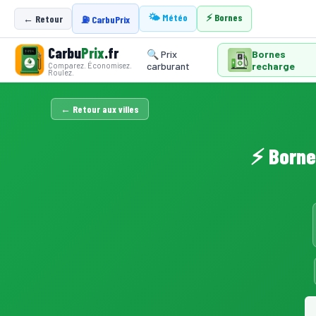
🌤️ Météo
⚡ Bornes
← Retour
⛽ CarbuPrix
Carbu
Prix
.fr
🔍 Prix
Bornes
carburant
recharge
Comparez. Économisez.
Roulez.
← Retour aux villes
⚡ Borne