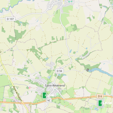
⚡ 22 kW
⚡ 11.04 kW