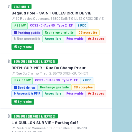
7
STATIONS-E
Bégaud Pôle - SAINT GILLES CROIX DE VIE
📍 50 Rue des Couvreurs, 85800 SAINT GILLES CROIX DE VIE
⚡ 22 kW
CCS2 · CHAdeMO · Type 2 · EF
2 PDC
Recharge gratuite
CB acceptée
🅿️ Parking public
♿ Non accessible
Accès libre
Réservable
🏍️ 2 roues
🧭 S'y rendre
8
BOUYGUES ENERGIES & SERVICES
BREM-SUR-MER - Rue Du Champ Prieur
📍 Rue Du Champ Prieur 2, 85470 BREM-SUR-MER
⚡ 22.08 kW
CCS2 · CHAdeMO · Type 2 · EF
2 PDC
Recharge gratuite
CB acceptée
🅿️ Bord de rue
♿ Accessible PMR
Accès libre
Réservable
🏍️ 2 roues
🧭 S'y rendre
9
BOUYGUES ENERGIES & SERVICES
L AIGUILLON SUR VIE - Parking Golf
📍 Rés Green Marines Golf Fontenelles 108, 85220 L