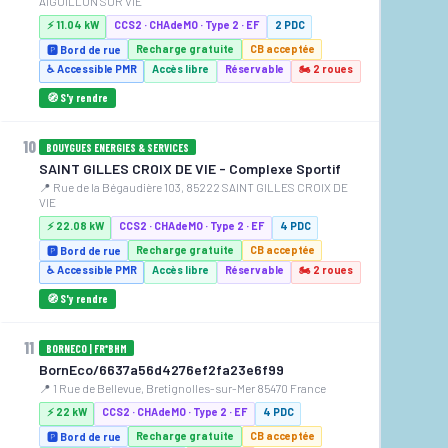
AIGUILLON SUR VIE
⚡ 11.04 kW
CCS2 · CHAdeMO · Type 2 · EF
2 PDC
Recharge gratuite
CB acceptée
🅿️ Bord de rue
♿ Accessible PMR
Accès libre
Réservable
🏍️ 2 roues
🧭 S'y rendre
10
BOUYGUES ENERGIES & SERVICES
SAINT GILLES CROIX DE VIE - Complexe Sportif
📍 Rue de la Bégaudière 103, 85222 SAINT GILLES CROIX DE
VIE
⚡ 22.08 kW
CCS2 · CHAdeMO · Type 2 · EF
4 PDC
Recharge gratuite
CB acceptée
🅿️ Bord de rue
♿ Accessible PMR
Accès libre
Réservable
🏍️ 2 roues
🧭 S'y rendre
11
BORNECO | FR*BHM
BornEco/6637a56d4276ef2fa23e6f99
📍 1 Rue de Bellevue, Bretignolles-sur-Mer 85470 France
⚡ 22 kW
CCS2 · CHAdeMO · Type 2 · EF
4 PDC
Recharge gratuite
CB acceptée
🅿️ Bord de rue