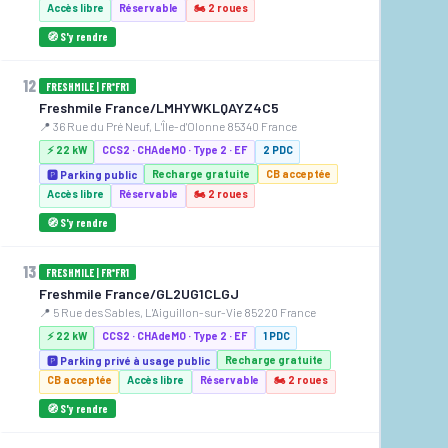
Accès libre
Réservable
🏍️ 2 roues
🧭 S'y rendre
12
FRESHMILE | FR*FR1
Freshmile France/LMHYWKLQAYZ4C5
📍 36 Rue du Pré Neuf, L'Île-d'Olonne 85340 France
⚡ 22 kW
CCS2 · CHAdeMO · Type 2 · EF
2 PDC
Recharge gratuite
CB acceptée
🅿️ Parking public
Accès libre
Réservable
🏍️ 2 roues
🧭 S'y rendre
13
FRESHMILE | FR*FR1
Freshmile France/GL2UG1CLGJ
📍 5 Rue des Sables, L'Aiguillon-sur-Vie 85220 France
⚡ 22 kW
CCS2 · CHAdeMO · Type 2 · EF
1 PDC
Recharge gratuite
🅿️ Parking privé à usage public
CB acceptée
Accès libre
Réservable
🏍️ 2 roues
🧭 S'y rendre