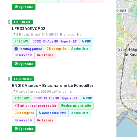
🧭 S'y rendre
5
LIDL FRANCE
LFR3340EVCP02
📍 8 Rue du 8 mai 1945, 85470, Brem-sur-Mer
⚡ 120 kW
CCS2 · CHAdeMO · Type 2 · EF
4 PDC
CB acceptée
Accès libre
🅿️ Parking public
Réservable
🏍️ 2 roues
🧭 S'y rendre
6
ENGIE VIANEO
ENGIE Vianeo - Bricomarché Le Fenouiller
📍 Rue de Nantes, 85800 Le Fenouiller
⚡ 200 kW
CCS2 · CHAdeMO · Type 2 · EF
4 PDC
⚡ Station recharge rapide
Recharge gratuite
CB acceptée
♿ Accessible PMR
Accès libre
Réservable
🏍️ 2 roues
🧭 S'y rendre