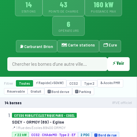
14
43
160 kW
STATIONS
POINTS DE CHARGE
PUISSANCE MAX
6
OPÉRATEURS
🗺️ Carte stations
🗂️ Eure
⛽ Carburant Brion
⚡ Voir
⚡ Rapide (>50kW)
♿ Accès PMR
Filtrer :
Toutes
CCS2
Type 2
Réservable
Gratuit
🅿️ Bord de rue
🅿️ Parking
14 bornes
IRVE officiel
1
CITEOS MOBILITÉ ELECTRIQUE PARIS - COGEL
SDEY - ORMOY (89) - Eglise
📍 1 Rue des Écoles 89400 ORMOY
⚡ 22 kW
CCS2 · CHAdeMO · Type 2 · EF
2 PDC
🅿️ Bord de rue