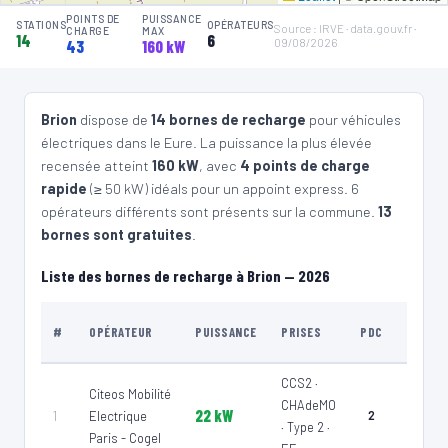
POINTS DE
PUISSANCE
STATIONS
OPÉRATEURS
Source : IRVE · data.gouv.fr ·
4
CHARGE
MAX
CITEOS MOBILITÉ ELECTRIQUE PARIS - COGEL
14
6
09/08/2026
43
160 kW
SDEY - BUSSY-EN-OTHE (89) - 4 Place de la Fontaine
📍 4 Place de la Fontaine 89400 BUSSY-EN-OTHE
⚡ 160 kW
⚡ 22 kW
CCS2 · CHAdeMO · Type 2 · EF
2 PDC
🅿️ Bord de rue
Brion
dispose de
14 bornes de recharge
pour véhicules
Recharge gratuite
CB acceptée
Accès libre
Réservable
🏍️ 2 roues
électriques dans le Eure. La puissance la plus élevée
⚡ 22 kW
recensée atteint
160 kW
, avec
4 points de charge
🧭 S'y rendre
⚡ 50 kW
⚡ 22
rapide
(≥ 50 kW) idéals pour un appoint express. 6
opérateurs différents sont présents sur la commune.
13
5
CITEOS MOBILITÉ ELECTRIQUE PARIS - COGEL
bornes sont gratuites
.
SDEY - MIGENNES (89) - Place de la République
📍 89 Rue Maurice Ravel 89400 MIGENNES
22 kW
Liste des bornes de recharge à Brion — 2026
⚡ 22 kW
CCS2 · CHAdeMO · Type 2 · EF
2 PDC
🅿️ Bord de rue
Recharge gratuite
CB acceptée
Accès libre
Réservable
TYPE
🏍️ 2 roues
#
OPÉRATEUR
PUISSANCE
PRISES
PDC
DE LIE
🧭 S'y rendre
⚡ 22 kW
CCS2 ·
Citeos Mobilité
6
CITEOS MOBILITÉ ELECTRIQUE PARIS - COGEL
CHAdeMO
22 kW
1
Electrique
2
Voirie
FUWO - SDEY - Ormoy ( 89 ) - Rue des Ecoles
· Type 2 ·
Paris - Cogel
📍 Rue Sainte-anne 89400 ORMOY