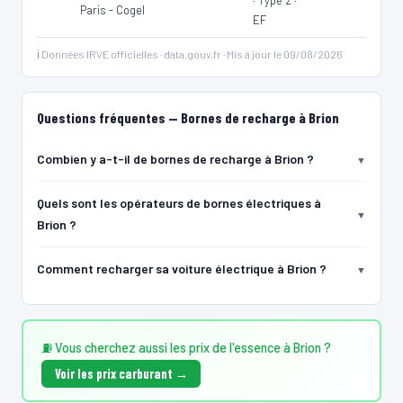
Paris - Cogel
🧭 S'y rendre
EF
ℹ️ Données IRVE officielles · data.gouv.fr · Mis à jour le 09/08/2026
14
CITEOS MOBILITÉ ELECTRIQUE PARIS - COGEL
SDEY - LAROCHE-SAINT-CYDROINE (89) - Mairie
📍 Rue Georges Guyot 89400 LAROCHE-SAINT-CYDROINE
Questions fréquentes — Bornes de recharge à Brion
⚡ 22 kW
CCS2 · CHAdeMO · Type 2 · EF
2 PDC
🅿️ Bord de rue
Recharge gratuite
CB acceptée
Accès libre
Réservable
🏍️ 2 roues
Combien y a-t-il de bornes de recharge à Brion ?
🧭 S'y rendre
Quels sont les opérateurs de bornes électriques à
Brion ?
Comment recharger sa voiture électrique à Brion ?
⛽ Vous cherchez aussi les prix de l'essence à Brion ?
Voir les prix carburant →