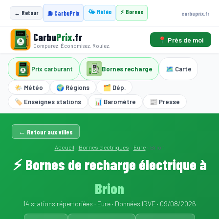
🌤️ Météo
⚡ Bornes
← Retour
carbuprix.fr
⛽ CarbuPrix
Carbu
Prix
.fr
📍 Près de moi
Comparez. Économisez. Roulez.
Prix carburant
Bornes recharge
🗺️ Carte
🌤️ Météo
🌍 Régions
🗂️ Dép.
🏷️ Enseignes stations
📊 Baromètre
📰 Presse
← Retour aux villes
Accueil
›
Bornes électriques
›
Eure
›
Brion
⚡ Bornes de recharge électrique à
Brion
14 stations répertoriées · Eure · Données IRVE · 09/08/2026