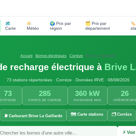
🗺️
🌤️
🌍 Prix par
🗂️ Prix par
🏷
Carte
Météo
région
département
st
Accueil
›
Bornes électriques
›
Corrèze
›
Brive La Gaillarde
e recharge électrique à
Brive L
73 stations répertoriées · Corrèze · Données IRVE · 08/08/2026
73
285
360 kW
26
STATIONS
POINTS DE CHARGE
PUISSANCE MAX
OPÉRATEUR
🗺️ Carte stations
🗂️ Corrèze
⛽ Carburant Brive La Gaillarde
⚡ Voir