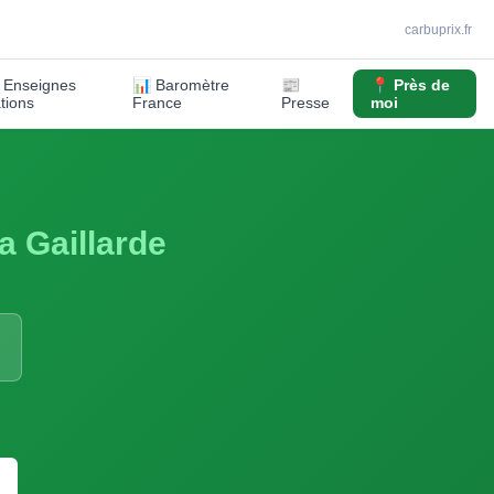
carbuprix.fr
️ Enseignes
📊 Baromètre
📰
📍 Près de
ations
France
Presse
moi
a Gaillarde
S