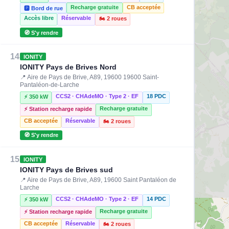
Recharge gratuite
CB acceptée
🅿️ Bord de rue
Accès libre
Réservable
🏍️ 2 roues
🧭 S'y rendre
14
IONITY
IONITY Pays de Brives Nord
📍 Aire de Pays de Brive, A89, 19600 19600 Saint-
Pantaléon-de-Larche
CCS2 · CHAdeMO · Type 2 · EF
18 PDC
⚡ 350 kW
Recharge gratuite
⚡ Station recharge rapide
CB acceptée
Réservable
🏍️ 2 roues
🧭 S'y rendre
15
IONITY
IONITY Pays de Brives sud
📍 Aire de Pays de Brive, A89, 19600 Saint Pantaléon de
Larche
CCS2 · CHAdeMO · Type 2 · EF
14 PDC
⚡ 350 kW
Recharge gratuite
⚡ Station recharge rapide
CB acceptée
Réservable
🏍️ 2 roues