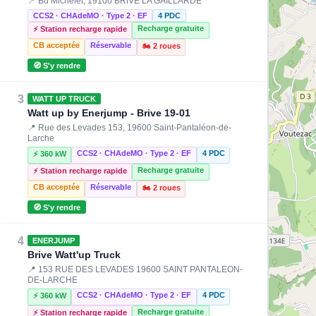
📍 Bd Michelet, 19100 BRIVE LA GAILLARDE
CCS2 · CHAdeMO · Type 2 · EF
4 PDC
Recharge gratuite
⚡ Station recharge rapide
CB acceptée
Réservable
🏍️ 2 roues
🧭 S'y rendre
3
WATT UP TRUCK
Watt up by Enerjump - Brive 19-01
📍 Rue des Levades 153, 19600 Saint-Pantaléon-de-
Larche
CCS2 · CHAdeMO · Type 2 · EF
4 PDC
⚡ 360 kW
Recharge gratuite
⚡ Station recharge rapide
CB acceptée
Réservable
🏍️ 2 roues
🧭 S'y rendre
4
ENERJUMP
Brive Watt'up Truck
📍 153 RUE DES LEVADES 19600 SAINT PANTALEON-
DE-LARCHE
CCS2 · CHAdeMO · Type 2 · EF
4 PDC
⚡ 360 kW
Recharge gratuite
⚡ Station recharge rapide