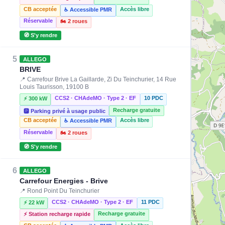
CB acceptée
Accès libre
♿ Accessible PMR
Réservable
🏍️ 2 roues
🧭 S'y rendre
5
ALLEGO
BRIVE
📍 Carrefour Brive La Gaillarde, Zi Du Teinchurier, 14 Rue
Louis Taurisson, 19100 B
CCS2 · CHAdeMO · Type 2 · EF
10 PDC
⚡ 300 kW
Recharge gratuite
🅿️ Parking privé à usage public
CB acceptée
Accès libre
♿ Accessible PMR
Réservable
🏍️ 2 roues
🧭 S'y rendre
6
ALLEGO
Carrefour Energies - Brive
📍 Rond Point Du Teinchurier
CCS2 · CHAdeMO · Type 2 · EF
11 PDC
⚡ 22 kW
Recharge gratuite
⚡ Station recharge rapide