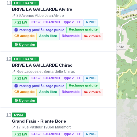
11
LIDL FRANCE
BRIVE LA GAILLARDE Alvitre
⚡ 22 kW
📍 39 Avenue Abbe Jean Alvitre
CCS2 · CHAdeMO · Type 2 · EF
6 PDC
⚡ 22 kW
Recharge gratuite
🅿️ Parking privé à usage public
CB acceptée
Accès libre
Réservable
🏍️ 2 roues
🧭 S'y rendre
12
LIDL FRANCE
BRIVE LA GAILLARDE Chirac
📍 Rue Jacques et Bernardette Chirac
CCS2 · CHAdeMO · Type 2 · EF
4 PDC
⚡ 22 kW
Recharge gratuite
🅿️ Parking privé à usage public
CB acceptée
Accès libre
Réservable
🏍️ 2 roues
🧭 S'y rendre
13
IZIVIA
Grand Frais - Riante Borie
📍 17 Rue Pasteur 19360 Malemort
CCS2 · CHAdeMO · Type 2 · EF
6 PDC
⚡ 22 kW