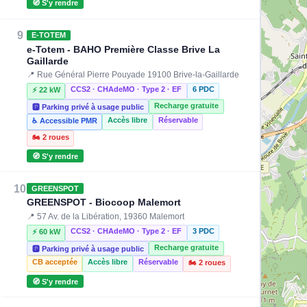
🧭 S'y rendre
9
E-TOTEM
e-Totem - BAHO Première Classe Brive La
Gaillarde
📍 Rue Général Pierre Pouyade 19100 Brive-la-Gaillarde
CCS2 · CHAdeMO · Type 2 · EF
6 PDC
⚡ 22 kW
Recharge gratuite
🅿️ Parking privé à usage public
Accès libre
Réservable
♿ Accessible PMR
🏍️ 2 roues
🧭 S'y rendre
⚡ 22 kW
10
GREENSPOT
GREENSPOT - Biocoop Malemort
📍 57 Av. de la Libération, 19360 Malemort
CCS2 · CHAdeMO · Type 2 · EF
3 PDC
⚡ 60 kW
Recharge gratuite
🅿️ Parking privé à usage public
CB acceptée
Accès libre
Réservable
🏍️ 2 roues
🧭 S'y rendre