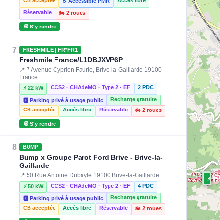
CB acceptée
Accès libre
♿ Accessible PMR
Réservable
🏍️ 2 roues
🧭 S'y rendre
7
FRESHMILE | FR*FR1
Freshmile France/L1DBJXVP6P
📍 7 Avenue Cyprien Faurie, Brive-la-Gaillarde 19100
France
CCS2 · CHAdeMO · Type 2 · EF
2 PDC
⚡ 22 kW
Recharge gratuite
🅿️ Parking privé à usage public
CB acceptée
Accès libre
Réservable
🏍️ 2 roues
🧭 S'y rendre
8
BUMP
Bump x Groupe Parot Ford Brive - Brive-la-
Gaillarde
📍 50 Rue Antoine Dubayle 19100 Brive-la-Gaillarde
⚡ 35
⚡ 35
CCS2 · CHAdeMO · Type 2 · EF
4 PDC
⚡ 50 kW
Recharge gratuite
🅿️ Parking privé à usage public
CB acceptée
Accès libre
Réservable
🏍️ 2 roues