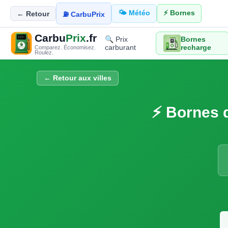
🌤️ Météo
⚡ Bornes
← Retour
⛽ CarbuPrix
Carbu
Prix
.fr
🔍 Prix
Bornes
carburant
recharge
Comparez. Économisez.
Roulez.
← Retour aux villes
⚡ Bornes d