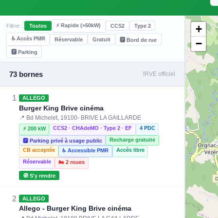
⚡ Rapide (>50kW)
+
Filtrer :
Toutes
CCS2
Type 2
♿ Accès PMR
Réservable
Gratuit
🅿️ Bord de rue
−
🅿️ Parking
73 bornes
IRVE officiel
1
ALLEGO
Burger King Brive cinéma
📍 Bd Michelet, 19100- BRIVE LA GAILLARDE
CCS2 · CHAdeMO · Type 2 · EF
4 PDC
⚡ 200 kW
Recharge gratuite
🅿️ Parking privé à usage public
CB acceptée
Accès libre
♿ Accessible PMR
Réservable
🏍️ 2 roues
🧭 S'y rendre
2
ALLEGO
Allego - Burger King Brive cinéma