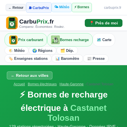
🌤️ Météo
⚡ Bornes
← Retour
carbuprix.fr
⛽ CarbuPrix
Carbu
Prix
.fr
📍 Près de moi
Comparez. Économisez. Roulez.
Prix carburant
Bornes recharge
🗺️ Carte
🌤️ Météo
🌍 Régions
🗂️ Dép.
🏷️ Enseignes stations
📊 Baromètre
📰 Presse
← Retour aux villes
Accueil
›
Bornes électriques
›
Haute-Garonne
›
Castanet Tolosan
⚡ Bornes de recharge
électrique à
Castanet
Tolosan
129 stations répertoriées · Haute-Garonne · Données IRVE ·