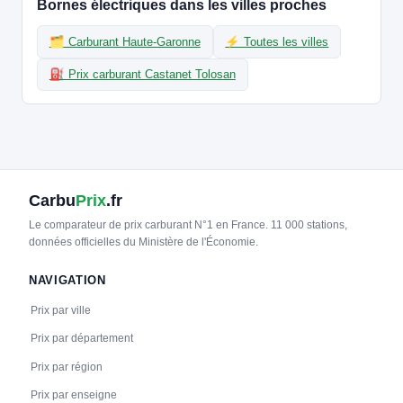
Bornes électriques dans les villes proches
21
EVZEN
EVzen - Portet-sur-Garonne, Kiabi - Chaussea Portet-sur-
🗂️ Carburant Haute-Garonne
⚡ Toutes les villes
Garonne
📍 Allée Pablo Picasso 11 31120 Portet Sur Garonne
⛽ Prix carburant Castanet Tolosan
CCS2 · CHAdeMO · Type 2 · EF
7 PDC
⚡ 180 kW
Accès libre
⚡ Station recharge rapide
♿ Accessible PMR
Réservable
🏍️ 2 roues
🧭 S'y rendre
22
EVZEN
Carbu
Prix
.fr
EVzen - Labège, ITO Village d'Entreprises
Le comparateur de prix carburant N°1 en France. 11 000 stations,
📍 Rue du Village d'Entreprises 21 31670 Labège
données officielles du Ministère de l'Économie.
CCS2 · CHAdeMO · Type 2 · EF
4 PDC
⚡ 7 kW
Accès libre
♿ Accessible PMR
🅿️ Parking privé à usage public
NAVIGATION
Réservable
🏍️ 2 roues
Prix par ville
🧭 S'y rendre
Prix par département
23
BOUYGUES ENERGIES & SERVICES
Prix par région
TOULOUSE - B612 - 3 Rue Tarfaya
Prix par enseigne
📍 B612 - 3 Rue Tarfaya, 31400 TOULOUSE