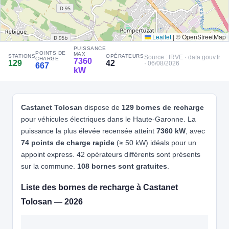
🧭 S'y rendre
4
ALLEGO
Leaflet
|
© OpenStreetMap
TOULOUSE SUD NORD ASF
PUISSANCE
📍 ASF Aire de Toulouse Sud Nord, A61 31450 DEYME
POINTS DE
MAX
STATIONS
OPÉRATEURS
Source : IRVE · data.gouv.fr
CHARGE
7360
129
42
CCS2 · CHAdeMO · Type 2 · EF
12 PDC
· 06/08/2026
⚡ 300 kW
667
kW
Recharge gratuite
CB acceptée
🅿️ Parking privé à usage public
Accès libre
Réservable
♿ Accessible PMR
🏍️ 2 roues
🧭 S'y rendre
Castanet Tolosan
dispose de
129 bornes de recharge
pour véhicules électriques dans le Haute-Garonne. La
5
GREEN TO WHEEL
puissance la plus élevée recensée atteint
7360 kW
, avec
TISSEO RAMONVILLE
74 points de charge rapide
(≥ 50 kW) idéals pour un
📍 Avenue Flora Tristan31520 RAMONVILLE SAINT AGNE
appoint express. 42 opérateurs différents sont présents
CCS2 · CHAdeMO · Type 2 · EF
14 PDC
⚡ 300 kW
sur la commune.
108 bornes sont gratuites
.
Recharge gratuite
CB acceptée
🅿️ Parking privé à usage public
Accès libre
Réservable
♿ Accessible PMR
🏍️ 2 roues
Liste des bornes de recharge à Castanet
🧭 S'y rendre
Tolosan — 2026
6
ALLEGO