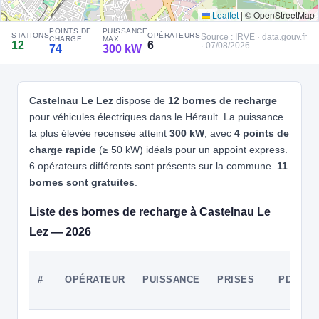
Leaflet
|
© OpenStreetMap
4
E-TOTEM
POINTS DE
PUISSANCE
STATIONS
OPÉRATEURS
Source : IRVE · data.gouv.fr
e-Totem - 3M - Castelnau Le Lez - Parking Charles de
CHARGE
MAX
12
6
· 07/08/2026
74
300 kW
Gaulle
📍 Place Charles de Gaulle 34170 CASTELNAU-LE-LEZ
CCS2 · CHAdeMO · Type 2 · EF
5 PDC
⚡ 180 kW
Recharge gratuite
Castelnau Le Lez
dispose de
12 bornes de recharge
🅿️ Parking privé à usage public
Accès libre
Réservable
♿ Accessible PMR
🏍️ 2 roues
pour véhicules électriques dans le Hérault. La puissance
la plus élevée recensée atteint
300 kW
, avec
4 points de
🧭 S'y rendre
charge rapide
(≥ 50 kW) idéals pour un appoint express.
6 opérateurs différents sont présents sur la commune.
11
5
E-TOTEM
e-Totem - 3M - Castelnau Le Lez - Avenue Georges
bornes sont gratuites
.
Freche
📍 490 Av. Georges Freche, 34170 CASTELNAU-LE-LEZ
Liste des bornes de recharge à Castelnau Le
CCS2 · CHAdeMO · Type 2 · EF
5 PDC
⚡ 22 kW
🅿️ Bord de rue
Lez — 2026
Recharge gratuite
CB acceptée
Accès libre
Réservable
🏍️ 2 roues
🧭 S'y rendre
#
OPÉRATEUR
PUISSANCE
PRISES
PDC
6
E-TOTEM