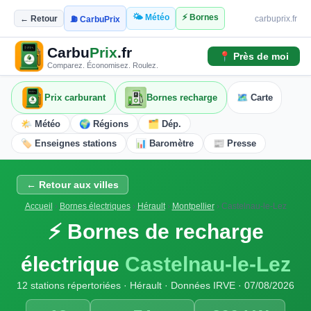
🌤️ Météo
⚡ Bornes
← Retour
carbuprix.fr
⛽ CarbuPrix
Carbu
Prix
.fr
📍 Près de moi
Comparez. Économisez. Roulez.
Prix carburant
Bornes recharge
🗺️ Carte
🌤️ Météo
🌍 Régions
🗂️ Dép.
🏷️ Enseignes stations
📊 Baromètre
📰 Presse
← Retour aux villes
Accueil
›
Bornes électriques
›
Hérault
›
Montpellier
›
Castelnau-le-Lez
⚡ Bornes de recharge
électrique
Castelnau-le-Lez
12 stations répertoriées · Hérault · Données IRVE · 07/08/2026