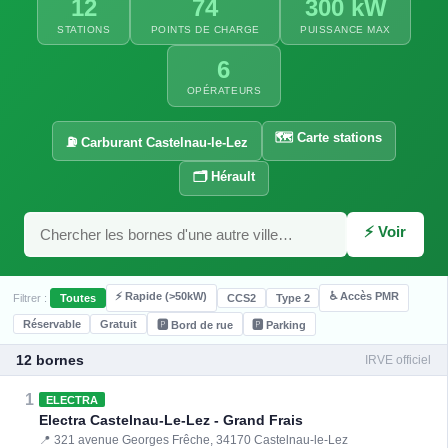
12
74
300 kW
STATIONS
POINTS DE CHARGE
PUISSANCE MAX
6
OPÉRATEURS
🗺️ Carte stations
⛽ Carburant Castelnau-le-Lez
🗂️ Hérault
⚡ Voir
⚡ Rapide (>50kW)
♿ Accès PMR
Filtrer :
Toutes
CCS2
Type 2
Réservable
Gratuit
🅿️ Bord de rue
🅿️ Parking
12 bornes
IRVE officiel
1
ELECTRA
Electra Castelnau-Le-Lez - Grand Frais
📍 321 avenue Georges Frêche, 34170 Castelnau-le-Lez