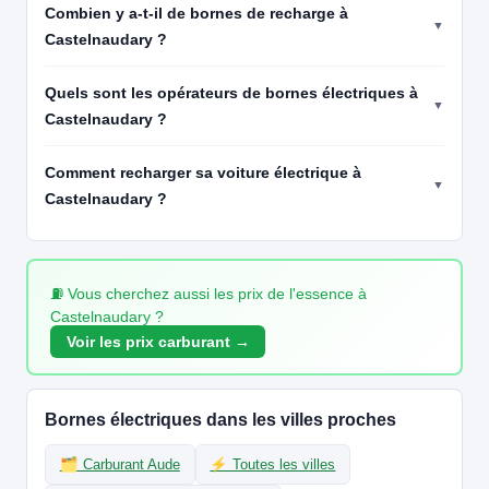
Combien y a-t-il de bornes de recharge à
🧭 S'y rendre
Castelnaudary ?
19
REVEO SYADEN | FR*RVE
Révéo 2025/682356b62ad83073f8d129a8
Quels sont les opérateurs de bornes électriques à
📍 Place de la République, Castelnaudary 11400 France
Castelnaudary ?
CCS2 · CHAdeMO · Type 2 · EF
9 PDC
⚡ 44 kW
🅿️ Parking public
Recharge gratuite
CB acceptée
Accès libre
Réservable
Comment recharger sa voiture électrique à
🏍️ 2 roues
Castelnaudary ?
🧭 S'y rendre
20
REVEO SYADEN | FR*RVE
Révéo 2025/677d48f268941227e858767f
⛽ Vous cherchez aussi les prix de l'essence à
📍 Rue Prosper Estieu, Fendeille 11400 France
Castelnaudary ?
CCS2 · CHAdeMO · Type 2 · EF
3 PDC
⚡ 22 kW
Voir les prix carburant →
Recharge gratuite
CB acceptée
🅿️ Parking privé à usage public
Accès libre
Réservable
🏍️ 2 roues
🧭 S'y rendre
Bornes électriques dans les villes proches
21
🗂️ Carburant Aude
⚡ Toutes les villes
LOAD STATIONS
S11-E11192-001-1B