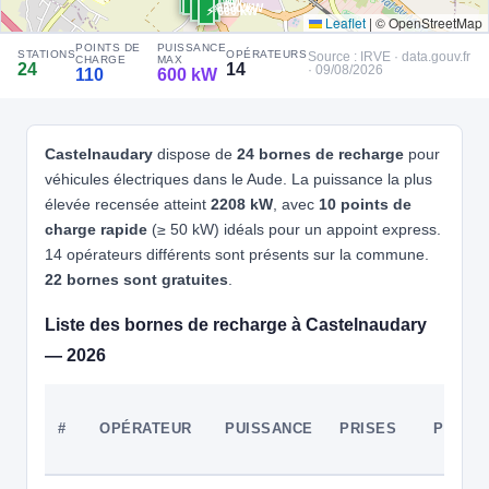
⚡ 22 kW
⚡ 120 kW
🧭 S'y rendre
⚡ 180 kW
⚡ 200 kW
⚡ 600 kW
Leaflet
|
© OpenStreetMap
POINTS DE
PUISSANCE
4
ATLANTE | FR*ATL
STATIONS
OPÉRATEURS
Source : IRVE · data.gouv.fr
⚡ 250 kW
CHARGE
MAX
24
14
· 09/08/2026
110
600 kW
Atlante/FRATLFR01092
📍 Route de Villasavary, Castelnaudary 11400 France
CCS2 · CHAdeMO · Type 2 · EF
16 PDC
⚡ 600 kW
Recharge gratuite
CB acceptée
🅿️ Parking privé à usage public
Castelnaudary
dispose de
24 bornes de recharge
pour
Accès libre
Réservable
⚡ 3.68 kW
🏍️ 2 roues
⚡ 22 kW
véhicules électriques dans le Aude. La puissance la plus
élevée recensée atteint
2208 kW
, avec
10 points de
🧭 S'y rendre
charge rapide
(≥ 50 kW) idéals pour un appoint express.
5
14 opérateurs différents sont présents sur la commune.
E-TOTEM
⚡ 22 kW
e-Totem - ALDI Castelnaudary
22 bornes sont gratuites
.
📍 Av. Mgr de Langle 11400 Castelnaudary
Liste des bornes de recharge à Castelnaudary
CCS2 · CHAdeMO · Type 2 · EF
5 PDC
⚡ 180 kW
Recharge gratuite
🅿️ Parking privé à usage public
— 2026
Accès libre
Réservable
♿ Accessible PMR
🏍️ 2 roues
🧭 S'y rendre
#
OPÉRATEUR
PUISSANCE
PRISES
PDC
6
ENERSTOCK | FR*ENT
⚡ 22 kW
Enerstock/679a01d04f5da094d714fd98