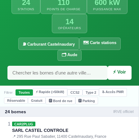
24
110
600 kW
STATIONS
POINTS DE CHARGE
PUISSANCE MAX
14
OPÉRATEURS
🗺️ Carte stations
⛽ Carburant Castelnaudary
🗂️ Aude
⚡ Voir
⚡ Rapide (>50kW)
♿ Accès PMR
Filtrer :
Toutes
CCS2
Type 2
Réservable
Gratuit
🅿️ Bord de rue
🅿️ Parking
24 bornes
IRVE officiel
1
CAR2PLUG
SARL CASTEL CONTROLE
📍 295 Rue Paul Sabatier, 11400 Castelnaudary, France