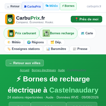
🌤️ Météo
⚡ Bornes
← Retour
carbuprix.fr
⛽ CarbuPrix
Carbu
Prix
.fr
📍 Près de moi
Comparez. Économisez. Roulez.
Prix carburant
Bornes recharge
🗺️ Carte
🌤️ Météo
🌍 Régions
🗂️ Dép.
🏷️ Enseignes stations
📊 Baromètre
📰 Presse
← Retour aux villes
Accueil
›
Bornes électriques
›
Aude
›
Castelnaudary
⚡ Bornes de recharge
électrique à
Castelnaudary
24 stations répertoriées · Aude · Données IRVE · 09/08/2026