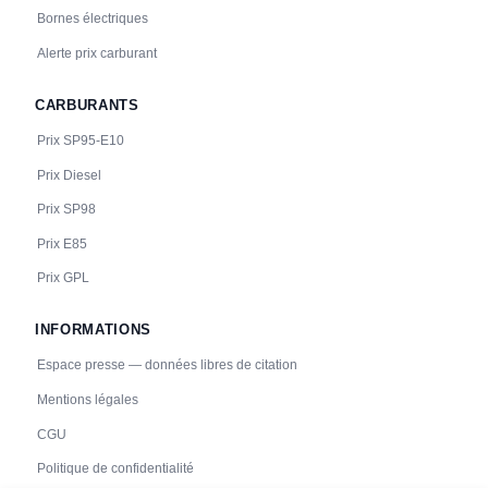
Bornes électriques
🧭 S'y rendre
Alerte prix carburant
24
FRESHMILE | FR*FR1
Freshmile France/LMGP3NQO12D8SY
CARBURANTS
📍 Route de Castelnaudary, Mas-Saintes-Puelles 11400 France
Prix SP95-E10
CCS2 · CHAdeMO · Type 2 · EF
2 PDC
⚡ 11 kW
🅿️ Parking public
Recharge gratuite
CB acceptée
Accès libre
Réservable
Prix Diesel
🏍️ 2 roues
Prix SP98
🧭 S'y rendre
Prix E85
Prix GPL
INFORMATIONS
Espace presse — données libres de citation
Mentions légales
CGU
Politique de confidentialité