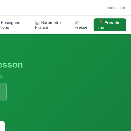
carbuprix.fr
️ Enseignes
📊 Baromètre
📰
📍 Près de
ations
France
Presse
moi
esson
6
S