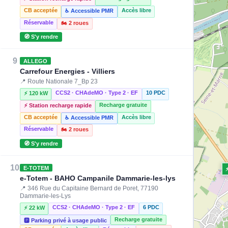
CB acceptée
Accès libre
♿ Accessible PMR
⚡ 22 kW
Réservable
🏍️ 2 roues
🧭 S'y rendre
⚡ 2.3 kW
⚡ 22 kW
⚡ 22 kW
9
ALLEGO
Carrefour Energies - Villiers
📍 Route Nationale 7_Bp 23
⚡ 22 kW
⚡ 22 kW
⚡ 22 kW
CCS2 · CHAdeMO · Type 2 · EF
10 PDC
⚡ 120 kW
Recharge gratuite
⚡ Station recharge rapide
CB acceptée
Accès libre
♿ Accessible PMR
Réservable
🏍️ 2 roues
🧭 S'y rendre
10
E-TOTEM
e-Totem - BAHO Campanile Dammarie-les-lys
📍 346 Rue du Capitaine Bernard de Poret, 77190
Dammarie-les-Lys
CCS2 · CHAdeMO · Type 2 · EF
6 PDC
⚡ 22 kW
Recharge gratuite
🅿️ Parking privé à usage public