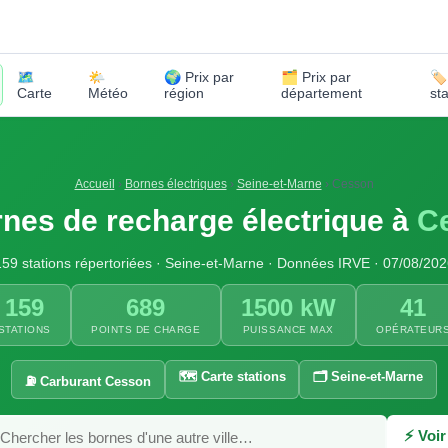
🗺️
🌤️
🌍 Prix par
🗂️ Prix par
🏷
Carte
Météo
région
département
st
Accueil
›
Bornes électriques
›
Seine-et-Marne
›
Cesson
nes de recharge électrique à
C
159 stations répertoriées · Seine-et-Marne · Données IRVE · 07/08/202
159
689
1500 kW
41
STATIONS
POINTS DE CHARGE
PUISSANCE MAX
OPÉRATEUR
🗺️ Carte stations
🗂️ Seine-et-Marne
⛽ Carburant Cesson
⚡ Voir