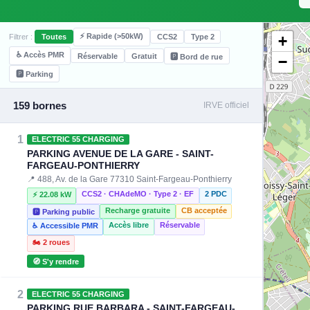
⚡ Rapide (>50kW)
+
Filtrer :
Toutes
CCS2
Type 2
♿ Accès PMR
Réservable
Gratuit
🅿️ Bord de rue
−
🅿️ Parking
159 bornes
IRVE officiel
1
ELECTRIC 55 CHARGING
PARKING AVENUE DE LA GARE - SAINT-
FARGEAU-PONTHIERRY
📍 488, Av. de la Gare 77310 Saint-Fargeau-Ponthierry
CCS2 · CHAdeMO · Type 2 · EF
2 PDC
⚡ 22.08 kW
Recharge gratuite
CB acceptée
🅿️ Parking public
Accès libre
Réservable
♿ Accessible PMR
🏍️ 2 roues
🧭 S'y rendre
2
ELECTRIC 55 CHARGING
PARKING RUE BARBARA - SAINT-FARGEAU-