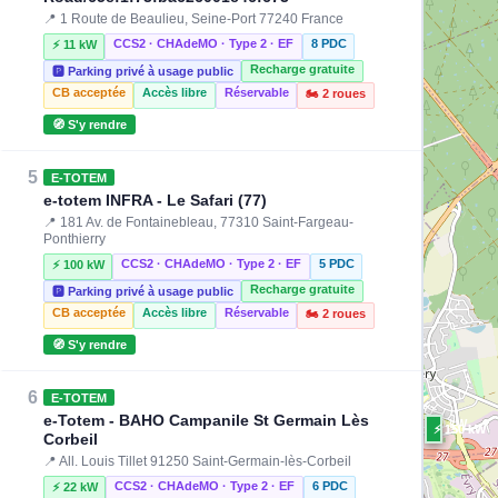
📍 1 Route de Beaulieu, Seine-Port 77240 France
CCS2 · CHAdeMO · Type 2 · EF
8 PDC
⚡ 11 kW
Recharge gratuite
🅿️ Parking privé à usage public
CB acceptée
Accès libre
Réservable
🏍️ 2 roues
🧭 S'y rendre
5
E-TOTEM
e-totem INFRA - Le Safari (77)
📍 181 Av. de Fontainebleau, 77310 Saint-Fargeau-
Ponthierry
CCS2 · CHAdeMO · Type 2 · EF
5 PDC
⚡ 100 kW
Recharge gratuite
🅿️ Parking privé à usage public
CB acceptée
Accès libre
Réservable
🏍️ 2 roues
🧭 S'y rendre
6
E-TOTEM
e-Totem - BAHO Campanile St Germain Lès
⚡ 1500 kW
⚡ 150 kW
⚡ 150 kW
Corbeil
⚡ 22 kW
⚡ 150 kW
⚡ 120 kW
⚡ 22 kW
⚡ 160 kW
📍 All. Louis Tillet 91250 Saint-Germain-lès-Corbeil
CCS2 · CHAdeMO · Type 2 · EF
6 PDC
⚡ 22 kW
⚡ 150 kW