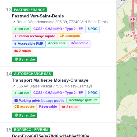
13
FASTNED FRANCE
Fastned Vert-Saint-Denis
📍 Route Départementale 306 39, 77240 Vert-Saint-Denis
CCS2 · CHAdeMO · Type 2 · EF
8 PDC
⚡ 300 kW
CB acceptée
⚡ Station recharge rapide
Accès libre
Réservable
♿ Accessible PMR
🏍️ 2 roues
🧭 S'y rendre
14
AUTORECHARGE SAS
Transport Malherbe Moissy-Cramayel
📍 355 Av. Blaise Pascal 77550 Moissy-Cramayel
CCS2 · CHAdeMO · Type 2 · EF
9 PDC
⚡ 240 kW
Recharge gratuite
🅿️ Parking privé à usage public
CB acceptée
Réservable
🏍️ 2 roues
🧭 S'y rendre
15
BORNECO | FR*BHM
BornEco/6475e8a78d6bd3eb6ef39f0e