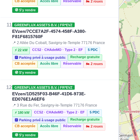
CB acceptée
Accès libre
Réservable
🏍️ 2 roues
🧭 S'y rendre
11
GREENFLUX ASSETS B.V. | FR*EVZ
EVzen/7CCE7A2F-4574-458F-A380-
F81F6815760F
📍 2 Allée Du Cobalt, Savigny-le-Temple 77176 France
CCS2 · CHAdeMO · Type 2 · EF
5 PDC
⚡ 22 kW
Recharge gratuite
🅿️ Parking privé à usage public
CB acceptée
Accès libre
Réservable
🏍️ 2 roues
🧭 S'y rendre
12
GREENFLUX ASSETS B.V. | FR*EVZ
EVzen/1D525F03-B46F-41D6-973E-
ED076E1A6EF6
📍 3 Rue du Fer, Savigny-le-Temple 77176 France
CCS2 · CHAdeMO · Type 2 · EF
5 PDC
⚡ 180 kW
Recharge gratuite
🅿️ Parking privé à usage public
CB acceptée
Accès libre
Réservable
🏍️ 2 roues
🧭 S'y rendre