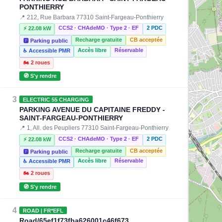
PONTHIERRY
📍 212, Rue Barbara 77310 Saint-Fargeau-Ponthierry
CCS2 · CHAdeMO · Type 2 · EF
2 PDC
⚡ 22.08 kW
Recharge gratuite
CB acceptée
🅿️ Parking public
Accès libre
Réservable
♿ Accessible PMR
🏍️ 2 roues
🧭 S'y rendre
3
ELECTRIC 55 CHARGING
PARKING AVENUE DU CAPITAINE FREDDY -
SAINT-FARGEAU-PONTHIERRY
📍 1, All. des Peupliers 77310 Saint-Fargeau-Ponthierry
CCS2 · CHAdeMO · Type 2 · EF
2 PDC
⚡ 22.08 kW
Recharge gratuite
CB acceptée
🅿️ Parking public
Accès libre
Réservable
♿ Accessible PMR
🏍️ 2 roues
🧭 S'y rendre
4
ROAD | FR*EFL
Road/65ef1f73fba626001c46f673