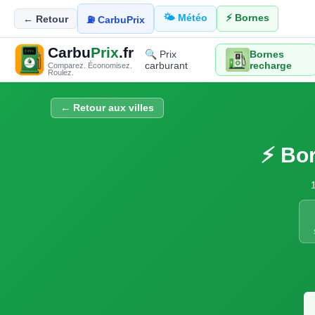
🌤️ Météo
⚡ Bornes
← Retour
⛽ CarbuPrix
Carbu
Prix
.fr
🔍 Prix
Bornes
carburant
recharge
Comparez. Économisez.
Roulez.
← Retour aux villes
⚡ Bor