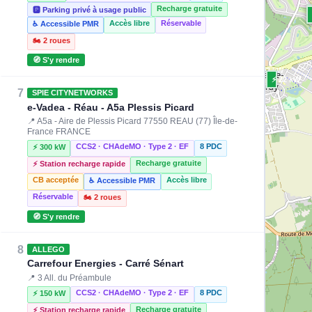
Recharge gratuite
🅿️ Parking privé à usage public
Accès libre
Réservable
♿ Accessible PMR
🏍️ 2 roues
🧭 S'y rendre
⚡ 22 kW
⚡ 22 kW
⚡ 22 kW
⚡ 22 kW
7
SPIE CITYNETWORKS
e-Vadea - Réau - A5a Plessis Picard
📍 A5a - Aire de Plessis Picard 77550 REAU (77) Île-de-
France FRANCE
CCS2 · CHAdeMO · Type 2 · EF
8 PDC
⚡ 300 kW
⚡ 22 kW
Recharge gratuite
⚡ Station recharge rapide
CB acceptée
Accès libre
♿ Accessible PMR
⚡ 22 kW
⚡ 22 kW
Réservable
🏍️ 2 roues
🧭 S'y rendre
8
ALLEGO
Carrefour Energies - Carré Sénart
📍 3 All. du Préambule
CCS2 · CHAdeMO · Type 2 · EF
8 PDC
⚡ 150 kW
Recharge gratuite
⚡ Station recharge rapide