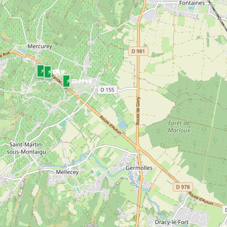
⚡ 22 kW
⚡ 12 kW
⚡ 22.08 kW