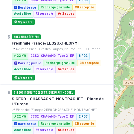
Recharge gratuite
CB acceptée
🅿️ Bord de rue
Accès libre
Réservable
🏍️ 2 roues
🧭 S'y rendre
5
FRESHMILE | FR*FR1
Freshmile France/LLO2UX1HLOI7MI
📍 42 Impasse du Pré des Taupes, Meursault 21190 France
⚡ 22 kW
CCS2 · CHAdeMO · Type 2 · EF
8 PDC
Recharge gratuite
CB acceptée
🅿️ Parking public
Accès libre
Réservable
🏍️ 2 roues
🧭 S'y rendre
6
CITEOS MOBILITÉ ELECTRIQUE PARIS - COGEL
SICECO - CHASSAGNE-MONTRACHET - Place de
L'Europe
📍 Place de L'Europe 21150 CHASSAGNE-MONTRACHET
⚡ 22 kW
CCS2 · CHAdeMO · Type 2 · EF
2 PDC
Recharge gratuite
CB acceptée
🅿️ Bord de rue
Accès libre
Réservable
🏍️ 2 roues