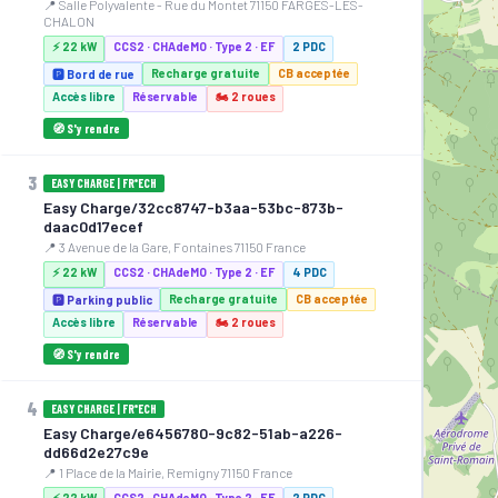
📍 Salle Polyvalente - Rue du Montet 71150 FARGES-LÈS-
CHALON
⚡ 22 kW
CCS2 · CHAdeMO · Type 2 · EF
2 PDC
Recharge gratuite
CB acceptée
🅿️ Bord de rue
Accès libre
Réservable
🏍️ 2 roues
🧭 S'y rendre
3
EASY CHARGE | FR*ECH
Easy Charge/32cc8747-b3aa-53bc-873b-
daac0d17ecef
📍 3 Avenue de la Gare, Fontaines 71150 France
⚡ 22 kW
CCS2 · CHAdeMO · Type 2 · EF
4 PDC
Recharge gratuite
CB acceptée
🅿️ Parking public
Accès libre
Réservable
🏍️ 2 roues
🧭 S'y rendre
4
EASY CHARGE | FR*ECH
Easy Charge/e6456780-9c82-51ab-a226-
dd66d2e27c9e
📍 1 Place de la Mairie, Remigny 71150 France
⚡ 22 kW
CCS2 · CHAdeMO · Type 2 · EF
2 PDC