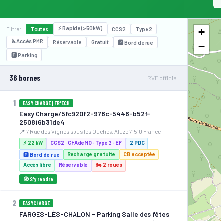
⚡ Rapide (>50kW)
+
Filtrer :
Toutes
CCS2
Type 2
♿ Accès PMR
Réservable
Gratuit
🅿️ Bord de rue
−
🅿️ Parking
36 bornes
IRVE officiel
1
EASY CHARGE | FR*ECH
Easy Charge/5fc920f2-978c-5446-b52f-
2508f6b31de4
📍 7 Rue des Vignes sous les Ouches, Aluze 71510 France
⚡ 22 kW
CCS2 · CHAdeMO · Type 2 · EF
2 PDC
Recharge gratuite
CB acceptée
🅿️ Bord de rue
Accès libre
Réservable
🏍️ 2 roues
🧭 S'y rendre
2
EASYCHARGE
FARGES-LÈS-CHALON - Parking Salle des fêtes