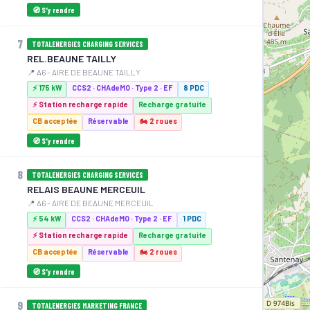
🧭 S'y rendre
7
TOTALENERGIES CHARGING SERVICES
REL.BEAUNE TAILLY
📍 A6 - AIRE DE BEAUNE TAILLY
⚡ 175 kW
CCS2 · CHAdeMO · Type 2 · EF
8 PDC
⚡ Station recharge rapide
Recharge gratuite
CB acceptée
Réservable
🏍️ 2 roues
🧭 S'y rendre
8
TOTALENERGIES CHARGING SERVICES
RELAIS BEAUNE MERCEUIL
📍 A6 - AIRE DE BEAUNE MERCEUIL
⚡ 54 kW
CCS2 · CHAdeMO · Type 2 · EF
1 PDC
⚡ Station recharge rapide
Recharge gratuite
CB acceptée
Réservable
🏍️ 2 roues
🧭 S'y rendre
⚡ 22 kW
⚡ 22 kW
9
TOTALENERGIES MARKETING FRANCE