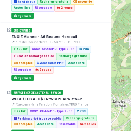
Recharge gratuite
CB acceptée
🅿️ Bord de rue
⚡ 22 kW
Accès libre
Réservable
🏍️ 2 roues
🧭 S'y rendre
12
ENGIE VIANEO
ENGIE Vianeo - A6 Beaune Merceuil
📍 Aire de Beaune Merceuil - A6, 21190 MERCEUIL
⚡ 300 kW
CCS2 · CHAdeMO · Type 2 · EF
18 PDC
⚡ Station recharge rapide
Recharge gratuite
CB acceptée
♿ Accessible PMR
Accès libre
Réservable
🏍️ 2 roues
🧭 S'y rendre
13
EIFFAGE ENERGIE SYSTÈMES | FR*WGO
WEGO (EES AFC)/FR*WGO*LAPRR*442
📍 Rue Jean Marie Paradon, Fontaines 71150 France
⚡ 22 kW
CCS2 · CHAdeMO · Type 2 · EF
2 PDC
Recharge gratuite
🅿️ Parking privé à usage public
CB acceptée
Accès libre
Réservable
🏍️ 2 roues