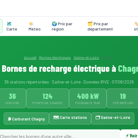
🗺️
🌤️
🌍 Prix par
🗂️ Prix par
🏷
Carte
Météo
région
département
st
Accueil
›
Bornes électriques
›
Saône-et-Loire
›
Chagny
 Bornes de recharge électrique à
Chag
36 stations répertoriées · Saône-et-Loire · Données IRVE · 07/08/2026
36
124
400 kW
19
STATIONS
POINTS DE CHARGE
PUISSANCE MAX
OPÉRATEURS
🗺️ Carte stations
🗂️ Saône-et-Loire
⛽ Carburant Chagny
⚡ Voir