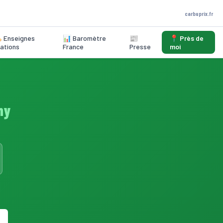
carbuprix.fr
️ Enseignes
📊 Baromètre
📰
📍 Près de
ations
France
Presse
moi
ny