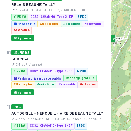
RELAIS BEAUNE TAILLY
📍 A6 - AIRE DE BEAUNE TAILLY, 21190 MERCEUIL
⚡ 175 kW
CCS2 · CHAdeMO · Type 2 · EF
8 PDC
CB acceptée
Accès libre
Réservable
🅿️ Bord de rue
🏍️ 2 roues
🧭 S'y rendre
⚡ 22 kW
10
LIDL FRANCE
CORPEAU
📍 Grillot Prejeannot
⚡ 22 kW
CCS2 · CHAdeMO · Type 2 · EF
4 PDC
Recharge gratuite
🅿️ Parking privé à usage public
CB acceptée
Accès libre
Réservable
🏍️ 2 roues
🧭 S'y rendre
11
IZIVIA
AUTOGRILL - MERCUEIL - AIRE DE BEAUNE TALLY
📍 AIRES DE BEAUNE TAILLYAUTOROUTE A6 21190 MERCUEIL
⚡ 22 kW
CCS2 · CHAdeMO · Type 2 · EF
1 PDC