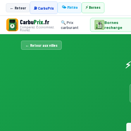
🌤️ Météo
⚡ Bornes
← Retour
⛽ CarbuPrix
Carbu
Prix
.fr
🔍 Prix
Bornes
carburant
recharge
Comparez. Économisez.
Roulez.
← Retour aux villes
⚡