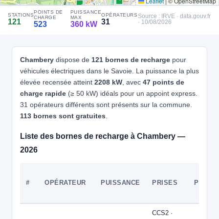
Leaflet
|
© OpenStreetMap
⚡ 22 kW
POINTS DE
PUISSANCE
STATIONS
OPÉRATEURS
Source : IRVE · data.gouv.fr
4
CHARGE
MAX
NEXTENEO
121
31
· 10/08/2026
523
360 kW
⚡ 22 kW
Scantech Immo SCI
📍 [108 Av. du Lac Léman][73290][La Motte-Servolex]
CCS2 · CHAdeMO · Type 2 · EF
4 PDC
⚡ 22 kW
Chambery
dispose de
121 bornes de recharge
pour
Recharge gratuite
CB acceptée
🅿️ Parking réservé clientèle
véhicules électriques dans le Savoie. La puissance la plus
Réservable
🏍️ 2 roues
élevée recensée atteint
2208 kW
, avec
47 points de
🧭 S'y rendre
charge rapide
(≥ 50 kW) idéals pour un appoint express.
31 opérateurs différents sont présents sur la commune.
5
NEXTENEO
113 bornes sont gratuites
.
Sirius
📍 [17 All. du Lac de Tignes][73290][La Motte-Servolex]
Liste des bornes de recharge à Chambery —
CCS2 · CHAdeMO · Type 2 · EF
6 PDC
⚡ 22 kW
2026
Recharge gratuite
CB acceptée
🅿️ Parking réservé clientèle
Réservable
🏍️ 2 roues
🧭 S'y rendre
#
OPÉRATEUR
PUISSANCE
PRISES
PDC
6
SPBR1 | FR*EBN
Réseau eborn/e9cffe15-9e30-58aa-a6d9-38a3b8723ca8
CCS2 ·
📍 Chemin de Charrière Neuve, Chambéry 73000 France