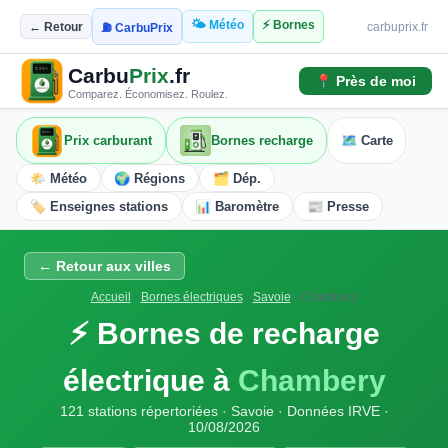
🌤️ Météo
⚡ Bornes
← Retour
carbuprix.fr
⛽ CarbuPrix
Carbu
Prix
.fr
📍 Près de moi
Comparez. Économisez. Roulez.
Prix carburant
Bornes recharge
🗺️ Carte
🌤️ Météo
🌍 Régions
🗂️ Dép.
🏷️ Enseignes stations
📊 Baromètre
📰 Presse
← Retour aux villes
Accueil
›
Bornes électriques
›
Savoie
›
Chambery
⚡ Bornes de recharge
électrique à
Chambery
121 stations répertoriées · Savoie · Données IRVE ·
10/08/2026