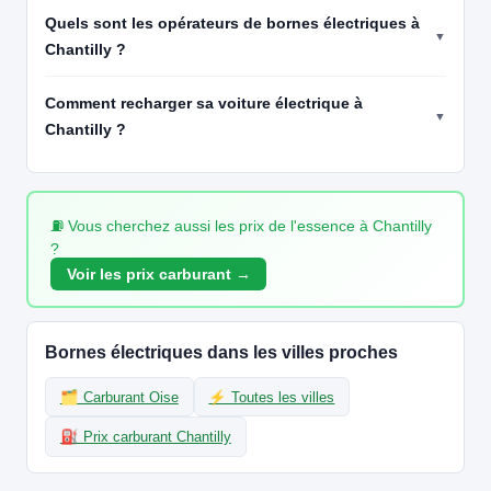
Réservable
🏍️ 2 roues
Quels sont les opérateurs de bornes électriques à
🧭 S'y rendre
Chantilly ?
19
BOUYGUES ENERGIES & SERVICES
Comment recharger sa voiture électrique à
CHANTILLY - Allée de l'Europe
Chantilly ?
📍 Allée De L'Europe 11, 60500 CHANTILLY
CCS2 · CHAdeMO · Type 2 · EF
2 PDC
⚡ 22.08 kW
🅿️ Bord de rue
Recharge gratuite
CB acceptée
Accès libre
♿ Accessible PMR
Réservable
🏍️ 2 roues
⛽ Vous cherchez aussi les prix de l'essence à Chantilly
🧭 S'y rendre
?
Voir les prix carburant →
20
BOUYGUES ENERGIES & SERVICES
CHANTILLY - Place Omer Vallon
📍 Place Omer Vallon, 60500 CHANTILLY
Bornes électriques dans les villes proches
CCS2 · CHAdeMO · Type 2 · EF
2 PDC
⚡ 22.08 kW
🅿️ Bord de rue
Recharge gratuite
CB acceptée
Accès libre
♿ Accessible PMR
🗂️ Carburant Oise
⚡ Toutes les villes
Réservable
🏍️ 2 roues
⛽ Prix carburant Chantilly
🧭 S'y rendre