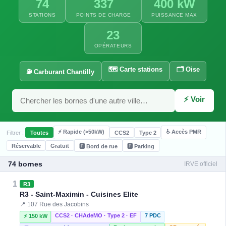
74
337
400 kW
STATIONS
POINTS DE CHARGE
PUISSANCE MAX
23
OPÉRATEURS
⚡ 22.08 kW
⚡ 50 kW
🗺️ Carte stations
🗂️ Oise
⛽ Carburant Chantilly
⚡ 60 kW
⚡ 22 kW
⚡ 22 kW
⚡ 120 kW
⚡ 22 kW
⚡ 22.08 kW
⚡ 150 kW
⚡ 120 kW
⚡ 150 kW
⚡ 150 kW
⚡ Voir
⚡ 100 kW
⚡ 22 kW
⚡ 22 kW
⚡ 11 kW
⚡ 22 kW
⚡ 50 kW
⚡ 240 kW
⚡ 150 kW
⚡ 150 kW
⚡ 50 kW
⚡ Rapide (>50kW)
♿ Accès PMR
Filtrer :
Toutes
CCS2
Type 2
⚡ 100 kW
Réservable
Gratuit
🅿️ Bord de rue
🅿️ Parking
74 bornes
IRVE officiel
⚡ 22.08 kW
8 kW
1
R3
R3 - Saint-Maximin - Cuisines Elite
📍 107 Rue des Jacobins
CCS2 · CHAdeMO · Type 2 · EF
7 PDC
⚡ 150 kW