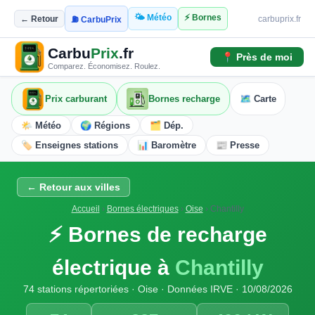
🌤️ Météo
⚡ Bornes
← Retour
carbuprix.fr
⛽ CarbuPrix
Carbu
Prix
.fr
📍 Près de moi
Comparez. Économisez. Roulez.
Prix carburant
Bornes recharge
🗺️ Carte
🌤️ Météo
🌍 Régions
🗂️ Dép.
🏷️ Enseignes stations
📊 Baromètre
📰 Presse
← Retour aux villes
Accueil
›
Bornes électriques
›
Oise
›
Chantilly
⚡ Bornes de recharge
électrique à
Chantilly
74 stations répertoriées · Oise · Données IRVE · 10/08/2026