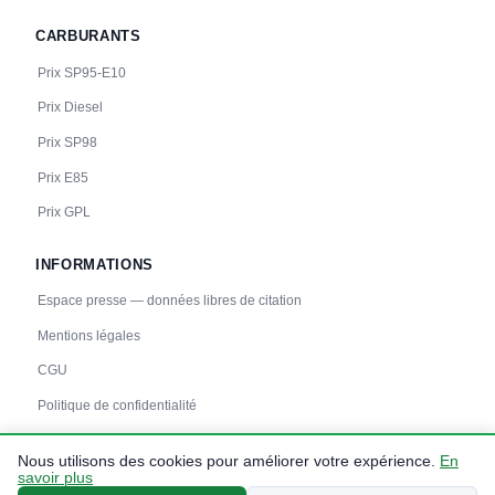
Recharge gratuite
CB acceptée
Accès libre
♿ Accessible PMR
CARBURANTS
Réservable
🏍️ 2 roues
Prix SP95-E10
🧭 S'y rendre
Prix Diesel
24
BOUYGUES ENERGIES & SERVICES
Prix SP98
ORRY-LA-VILLE - Avenue du 18 juin 1940
📍 Avenue du 18 juin 1940 1, 60560 ORRY-LA-VILLE
Prix E85
CCS2 · CHAdeMO · Type 2 · EF
2 PDC
⚡ 22.08 kW
🅿️ Bord de rue
Prix GPL
Recharge gratuite
CB acceptée
Accès libre
♿ Accessible PMR
Réservable
🏍️ 2 roues
INFORMATIONS
🧭 S'y rendre
Espace presse — données libres de citation
25
BOUYGUES ENERGIES & SERVICES
Mentions légales
SAINT-MAXIMIN - Rue du 8 Mai 1945
CGU
📍 Rue du 8 Mai 1945 4, 60740 SAINT-MAXIMIN
CCS2 · CHAdeMO · Type 2 · EF
2 PDC
⚡ 22.08 kW
🅿️ Bord de rue
Politique de confidentialité
Recharge gratuite
CB acceptée
Accès libre
♿ Accessible PMR
Réservable
🏍️ 2 roues
Nous utilisons des cookies pour améliorer votre expérience.
En
savoir plus
🧭 S'y rendre
© 2026 carbuprix.fr — Données :
prix-carburants.gouv.fr
— Tous droits