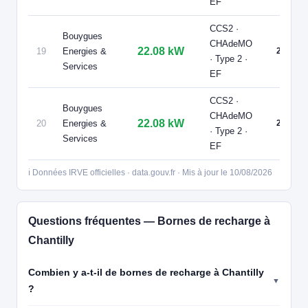
EF
📍 Le Clos Pontcel, Route Nationale 16, 95270 Luzarches
CCS2 ·
CCS2 · CHAdeMO · Type 2 · EF
4 PDC
⚡ 22.08 kW
Bouygues
CHAdeMO
Recharge gratuite
Accès libre
Réservable
🅿️ Parking public
22.08 kW
19
Energies &
2
· Type 2 ·
🏍️ 2 roues
Services
EF
🧭 S'y rendre
CCS2 ·
Bouygues
17
FRESHMILE | FR*FR1
CHAdeMO
22.08 kW
20
Energies &
2
Freshmile France/BDJU4LBRSL
· Type 2 ·
Services
📍 41 Rue Salvador Allende, Saint-Leu-d'Esserent 60340 France
EF
CCS2 · CHAdeMO · Type 2 · EF
4 PDC
⚡ 22 kW
🅿️ Parking public
Recharge gratuite
CB acceptée
Accès libre
Réservable
ℹ️ Données IRVE officielles · data.gouv.fr · Mis à jour le 10/08/2026
🏍️ 2 roues
🧭 S'y rendre
Questions fréquentes — Bornes de recharge à
18
BOUYGUES ENERGIES & SERVICES
Chantilly
CHANTILLY - Parking Quai de la Canardiére
📍 Parking Quai de la Canardiére, 60500 CHANTILLY
Combien y a-t-il de bornes de recharge à Chantilly
CCS2 · CHAdeMO · Type 2 · EF
4 PDC
⚡ 22.08 kW
🅿️ Bord de rue
?
Recharge gratuite
CB acceptée
Accès libre
♿ Accessible PMR