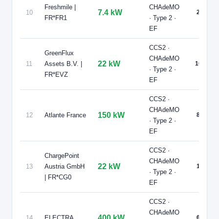
Freshmile |
CHAdeMO
CCS2 · CHAdeMO · Type 2 · EF
10 PDC
⚡ 22 kW
7.4 kW
10
2
FR*FR1
· Type 2 ·
Recharge gratuite
CB acceptée
🅿️ Parking privé à usage public
EF
Accès libre
Réservable
🏍️ 2 roues
🧭 S'y rendre
CCS2 ·
GreenFlux
CHAdeMO
22 kW
11
Assets B.V. |
10
12
ATLANTE FRANCE
· Type 2 ·
FR*EVZ
Atlante - Saint-Maximin - CCV Creil
EF
📍 rue Claire Lacombe , 289, Saint-Maximin
CCS2 · CHAdeMO · Type 2 · EF
8 PDC
⚡ 150 kW
CCS2 ·
CHAdeMO
Accès libre
♿ Accessible PMR
🅿️ Parking privé à usage public
150 kW
12
Atlante France
8
· Type 2 ·
Réservable
🏍️ 2 roues
EF
🧭 S'y rendre
CCS2 ·
ChargePoint
13
CHARGEPOINT AUSTRIA GMBH | FR*CG0
CHAdeMO
22 kW
13
Austria GmbH
1
ChargeGuru/4d7153b2-2a50-4621-81a8-b187bbc35b8e
· Type 2 ·
| FR*CG0
📍 37 Place des Fêtes Henri Delaunay, Orry-la-Ville 60560 France
EF
CCS2 · CHAdeMO · Type 2 · EF
1 PDC
⚡ 22 kW
Recharge gratuite
CB acceptée
CCS2 ·
🅿️ Parking privé à usage public
Accès libre
Réservable
🏍️ 2 roues
CHAdeMO
400 kW
14
ELECTRA
6