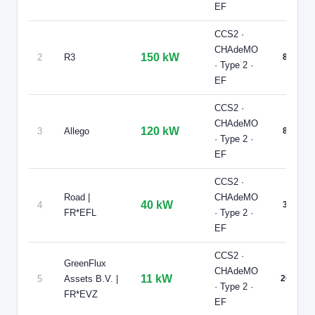
CCS2 · CHAdeMO · Type 2 · EF
5 PDC
⚡ 100 kW
EF
Recharge gratuite
CB acceptée
🅿️ Parking privé à usage public
Accès libre
Réservable
🏍️ 2 roues
CCS2 ·
CHAdeMO
🧭 S'y rendre
150 kW
2
R3
8
· Type 2 ·
EF
7
FRESHMILE | FR*FR1
Freshmile France/LLOYI13SE16J9I
CCS2 ·
📍 4 Rue de la Seigneurie, Lamorlaye 60260 France
CHAdeMO
120 kW
CCS2 · CHAdeMO · Type 2 · EF
6 PDC
3
Allego
8
⚡ 22 kW
· Type 2 ·
Recharge gratuite
CB acceptée
🅿️ Parking privé à usage public
EF
Accès libre
Réservable
🏍️ 2 roues
CCS2 ·
🧭 S'y rendre
Road |
CHAdeMO
40 kW
4
3
FR*EFL
· Type 2 ·
8
FRESHMILE | FR*FR1
EF
Freshmile France/WO3R2EBCJ5
📍 89 Rue des Droits de l'Homme, Saint-Maximin 60740 France
CCS2 ·
CCS2 · CHAdeMO · Type 2 · EF
10 PDC
⚡ 50 kW
GreenFlux
CHAdeMO
Recharge gratuite
CB acceptée
🅿️ Parking privé à usage public
11 kW
5
Assets B.V. |
20
· Type 2 ·
Accès libre
Réservable
🏍️ 2 roues
FR*EVZ
EF
🧭 S'y rendre