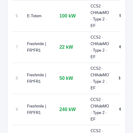
CCS2 ·
9
FRESHMILE | FR*FR1
CHAdeMO
100 kW
6
E-Totem
5
Freshmile France/LM8ENR1EZ183YP
· Type 2 ·
📍 280 Avenue De La Paix, Saint-Maximin 60740 France
EF
CCS2 · CHAdeMO · Type 2 · EF
6 PDC
⚡ 240 kW
CCS2 ·
Recharge gratuite
CB acceptée
🅿️ Parking privé à usage public
Freshmile |
CHAdeMO
Accès libre
Réservable
🏍️ 2 roues
22 kW
7
6
FR*FR1
· Type 2 ·
🧭 S'y rendre
EF
10
FRESHMILE | FR*FR1
CCS2 ·
Freshmile France/KHLEBW
Freshmile |
CHAdeMO
50 kW
8
10
📍 D909E, Asnières-sur-Oise 95270 France
FR*FR1
· Type 2 ·
CCS2 · CHAdeMO · Type 2 · EF
2 PDC
⚡ 7.4 kW
🅿️ Parking public
EF
Recharge gratuite
CB acceptée
Accès libre
Réservable
🏍️ 2 roues
CCS2 ·
🧭 S'y rendre
Freshmile |
CHAdeMO
240 kW
9
6
FR*FR1
· Type 2 ·
EF
11
GREENFLUX ASSETS B.V. | FR*EVZ
EVzen/1cca55df-614d-4747-a22c-7b4762254ad6
CCS2 ·
📍 201 Rue des Girondins, Saint-Maximin 60740 France