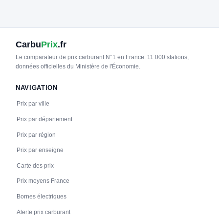
21
BOUYGUES ENERGIES & SERVICES
CHANTILLY - Parking Rue Général Leclerc
📍 Rue Général Leclerc, 60500 CHANTILLY
CCS2 · CHAdeMO · Type 2 · EF
2 PDC
⚡ 22.08 kW
🅿️ Bord de rue
Carbu
Prix
.fr
Recharge gratuite
CB acceptée
Accès libre
♿ Accessible PMR
Réservable
🏍️ 2 roues
Le comparateur de prix carburant N°1 en France. 11 000 stations,
données officielles du Ministère de l'Économie.
🧭 S'y rendre
NAVIGATION
22
BOUYGUES ENERGIES & SERVICES
COYE-LA-FORÊT - Impasse aux cerfs
Prix par ville
📍 Impasse aux cerfs 7, 60580 COYE-LA-FORÊT
Prix par département
CCS2 · CHAdeMO · Type 2 · EF
2 PDC
⚡ 22.08 kW
🅿️ Bord de rue
Prix par région
Recharge gratuite
CB acceptée
Accès libre
♿ Accessible PMR
Réservable
🏍️ 2 roues
Prix par enseigne
🧭 S'y rendre
Carte des prix
Prix moyens France
23
BOUYGUES ENERGIES & SERVICES
GOUVIEUX - Place Amic
Bornes électriques
📍 Place Amic, 60270 GOUVIEUX
Alerte prix carburant
CCS2 · CHAdeMO · Type 2 · EF
2 PDC
⚡ 22.08 kW
🅿️ Bord de rue