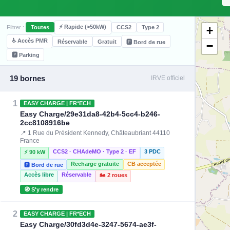
⚡ Rapide (>50kW)
+
Filtrer :
Toutes
CCS2
Type 2
♿ Accès PMR
Réservable
Gratuit
🅿️ Bord de rue
−
🅿️ Parking
19 bornes
IRVE officiel
1
EASY CHARGE | FR*ECH
Easy Charge/29e31da8-42b4-5cc4-b246-
2cc8108916be
📍 1 Rue du Président Kennedy, Châteaubriant 44110
France
CCS2 · CHAdeMO · Type 2 · EF
3 PDC
⚡ 90 kW
Recharge gratuite
CB acceptée
🅿️ Bord de rue
Accès libre
Réservable
🏍️ 2 roues
🧭 S'y rendre
2
EASY CHARGE | FR*ECH
Easy Charge/30fd3d4e-3247-5674-ae3f-