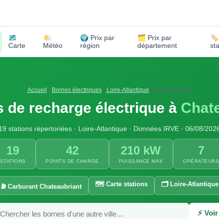
🗺️
🌤️
🌍 Prix par
🗂️ Prix par
🏷
Carte
Météo
région
département
st
Accueil
›
Bornes électriques
›
Loire-Atlantique
›
Chateaubriant
 de recharge électrique à
Chate
19 stations répertoriées · Loire-Atlantique · Données IRVE · 06/08/202
19
42
210 kW
7
STATIONS
POINTS DE CHARGE
PUISSANCE MAX
OPÉRATEUR
🗺️ Carte stations
🗂️ Loire-Atlantique
⛽ Carburant Chateaubriant
⚡ Voir