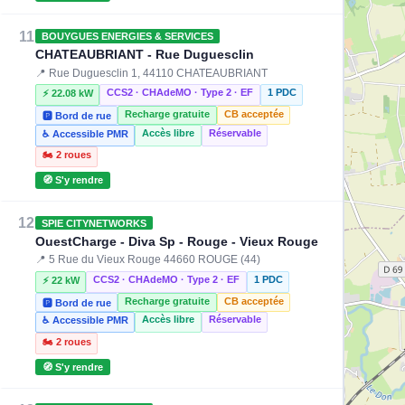
11
BOUYGUES ENERGIES & SERVICES
CHATEAUBRIANT - Rue Duguesclin
📍 Rue Duguesclin 1, 44110 CHATEAUBRIANT
CCS2 · CHAdeMO · Type 2 · EF
1 PDC
⚡ 22.08 kW
Recharge gratuite
CB acceptée
🅿️ Bord de rue
Accès libre
Réservable
♿ Accessible PMR
🏍️ 2 roues
🧭 S'y rendre
12
SPIE CITYNETWORKS
OuestCharge - Diva Sp - Rouge - Vieux Rouge
📍 5 Rue du Vieux Rouge 44660 ROUGE (44)
CCS2 · CHAdeMO · Type 2 · EF
1 PDC
⚡ 22 kW
Recharge gratuite
CB acceptée
🅿️ Bord de rue
Accès libre
Réservable
♿ Accessible PMR
🏍️ 2 roues
🧭 S'y rendre