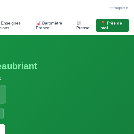
carbuprix.fr
️ Enseignes
📊 Baromètre
📰
📍 Près de
ations
France
Presse
moi
aubriant
6
S