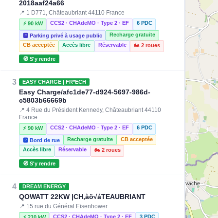
2018aaf24a66
📍 1 D771, Châteaubriant 44110 France
CCS2 · CHAdeMO · Type 2 · EF
6 PDC
⚡ 90 kW
Recharge gratuite
🅿️ Parking privé à usage public
CB acceptée
Accès libre
Réservable
🏍️ 2 roues
🧭 S'y rendre
3
EASY CHARGE | FR*ECH
Easy Charge/afc1de77-d924-5697-986d-
c5803b66669b
📍 4 Rue du Président Kennedy, Châteaubriant 44110
France
CCS2 · CHAdeMO · Type 2 · EF
6 PDC
⚡ 90 kW
Recharge gratuite
CB acceptée
🅿️ Bord de rue
Accès libre
Réservable
🏍️ 2 roues
🧭 S'y rendre
4
DREAM ENERGY
QOWATT 22KW |CH‚àö√áTEAUBRIANT
📍 15 rue du Général Eisenhower
CCS2 · CHAdeMO · Type 2 · EF
3 PDC
⚡ 210 kW