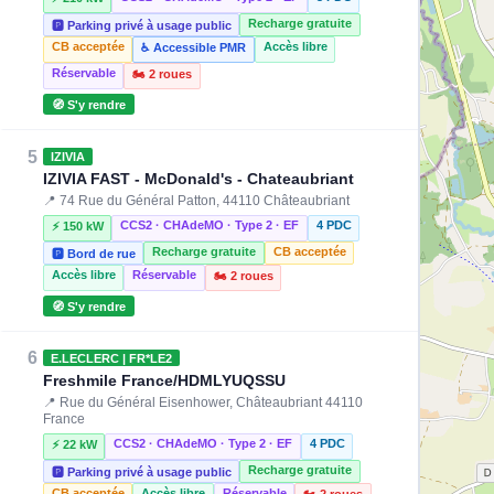
Recharge gratuite
🅿️ Parking privé à usage public
CB acceptée
Accès libre
♿ Accessible PMR
Réservable
🏍️ 2 roues
🧭 S'y rendre
5
IZIVIA
IZIVIA FAST - McDonald's - Chateaubriant
📍 74 Rue du Général Patton, 44110 Châteaubriant
CCS2 · CHAdeMO · Type 2 · EF
4 PDC
⚡ 150 kW
Recharge gratuite
CB acceptée
🅿️ Bord de rue
Accès libre
Réservable
🏍️ 2 roues
🧭 S'y rendre
6
E.LECLERC | FR*LE2
Freshmile France/HDMLYUQSSU
📍 Rue du Général Eisenhower, Châteaubriant 44110
France
CCS2 · CHAdeMO · Type 2 · EF
4 PDC
⚡ 22 kW
Recharge gratuite
🅿️ Parking privé à usage public
CB acceptée
Accès libre
Réservable
🏍️ 2 roues