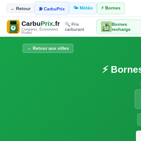
🌤️ Météo
⚡ Bornes
← Retour
⛽ CarbuPrix
Carbu
Prix
.fr
🔍 Prix
Bornes
carburant
recharge
Comparez. Économisez.
Roulez.
← Retour aux villes
⚡ Bornes