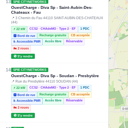
13
SPIE CITYNETWORKS
OuestCharge - Diva Sp - Saint-Aubin-Des-
Chateaux - Fau
📍 3 Chemin du Fau 44110 SAINT-AUBIN-DES-CHATEAUX
(44)
CCS2 · CHAdeMO · Type 2 · EF
1 PDC
⚡ 22 kW
Recharge gratuite
CB acceptée
🅿️ Bord de rue
Accès libre
Réservable
♿ Accessible PMR
🏍️ 2 roues
🧭 S'y rendre
14
SPIE CITYNETWORKS
OuestCharge - Diva Sp - Soudan - Presbytère
📍 Rue du Presbytère 44110 SOUDAN (44)
CCS2 · CHAdeMO · Type 2 · EF
1 PDC
⚡ 22 kW
Recharge gratuite
CB acceptée
🅿️ Bord de rue
Accès libre
Réservable
♿ Accessible PMR
🏍️ 2 roues
🧭 S'y rendre