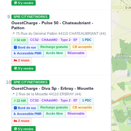
🧭 S'y rendre
9
SPIE CITYNETWORKS
OuestCharge - Pulse 50 - Chateaubriant -
Patton
📍 75 Rue du Général Patton 44110 CHATEAUBRIANT (44)
CCS2 · CHAdeMO · Type 2 · EF
1 PDC
⚡ 50 kW
Recharge gratuite
CB acceptée
🅿️ Bord de rue
Accès libre
Réservable
♿ Accessible PMR
🏍️ 2 roues
🧭 S'y rendre
10
SPIE CITYNETWORKS
OuestCharge - Diva Sp - Erbray - Mouette
📍 2 Rue de la Mouette 44110 ERBRAY (44)
CCS2 · CHAdeMO · Type 2 · EF
1 PDC
⚡ 22 kW
Recharge gratuite
CB acceptée
🅿️ Bord de rue
Accès libre
Réservable
♿ Accessible PMR
🏍️ 2 roues
🧭 S'y rendre