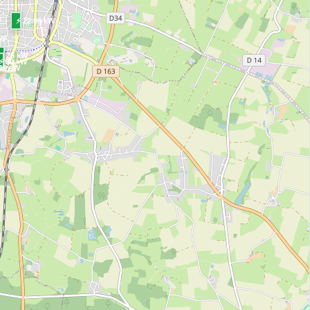
⚡ 22.08 kW
kW
⚡ 25 kW
 kW
⚡ 90 kW
90 kW
 kW