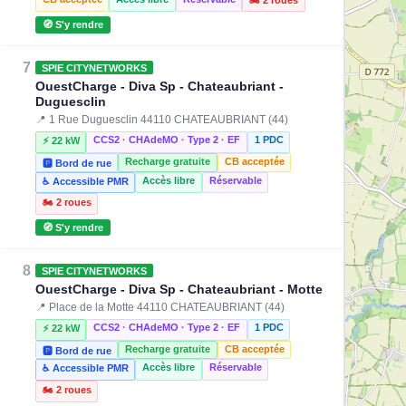
🧭 S'y rendre
7
SPIE CITYNETWORKS
OuestCharge - Diva Sp - Chateaubriant -
Duguesclin
📍 1 Rue Duguesclin 44110 CHATEAUBRIANT (44)
CCS2 · CHAdeMO · Type 2 · EF
1 PDC
⚡ 22 kW
Recharge gratuite
CB acceptée
🅿️ Bord de rue
Accès libre
Réservable
♿ Accessible PMR
🏍️ 2 roues
🧭 S'y rendre
8
SPIE CITYNETWORKS
OuestCharge - Diva Sp - Chateaubriant - Motte
📍 Place de la Motte 44110 CHATEAUBRIANT (44)
CCS2 · CHAdeMO · Type 2 · EF
1 PDC
⚡ 22 kW
Recharge gratuite
CB acceptée
🅿️ Bord de rue
Accès libre
Réservable
♿ Accessible PMR
⚡ 22 kW
🏍️ 2 roues