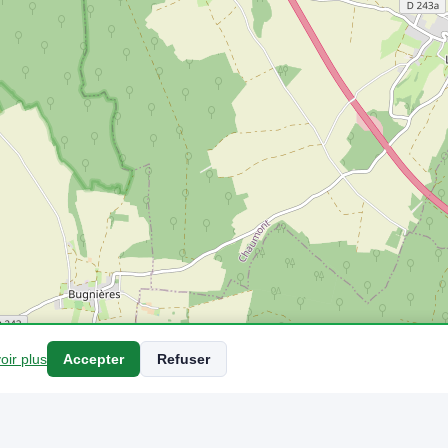
oir plus
Accepter
Refuser