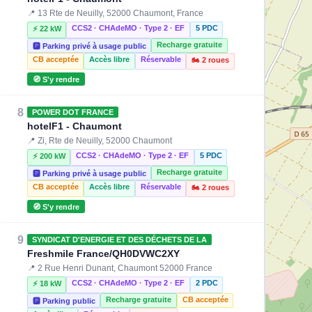
📍 13 Rte de Neuilly, 52000 Chaumont, France
CCS2 · CHAdeMO · Type 2 · EF
5 PDC
⚡ 22 kW
Recharge gratuite
🅿️ Parking privé à usage public
CB acceptée
Accès libre
Réservable
🏍️ 2 roues
🧭 S'y rendre
8
POWER DOT FRANCE
hotelF1 - Chaumont
📍 Zi, Rte de Neuilly, 52000 Chaumont
CCS2 · CHAdeMO · Type 2 · EF
5 PDC
⚡ 200 kW
Recharge gratuite
🅿️ Parking privé à usage public
CB acceptée
Accès libre
Réservable
🏍️ 2 roues
🧭 S'y rendre
9
SYNDICAT D'ENERGIE ET DES DÉCHETS DE LA
Freshmile France/QH0DVWC2XY
📍 2 Rue Henri Dunant, Chaumont 52000 France
CCS2 · CHAdeMO · Type 2 · EF
2 PDC
⚡ 18 kW
Recharge gratuite
CB acceptée
🅿️ Parking public