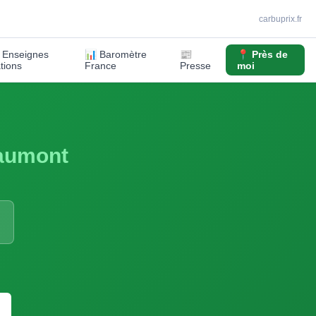
carbuprix.fr
️ Enseignes
📊 Baromètre
📰
📍 Près de
ations
France
Presse
moi
aumont
S