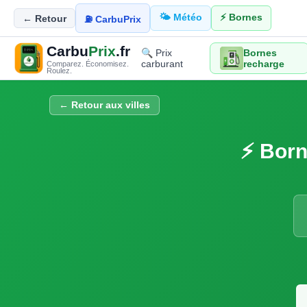
🌤️ Météo
⚡ Bornes
← Retour
⛽ CarbuPrix
Carbu
Prix
.fr
🔍 Prix
Bornes
carburant
recharge
Comparez. Économisez.
Roulez.
← Retour aux villes
⚡ Born