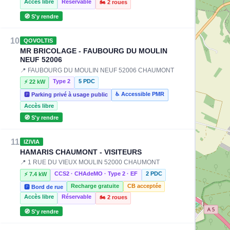
Accès libre
Réservable
🏍️ 2 roues
🧭 S'y rendre
10
QOVOLTIS
MR BRICOLAGE - FAUBOURG DU MOULIN
NEUF 52006
📍 FAUBOURG DU MOULIN NEUF 52006 CHAUMONT
Type 2
5 PDC
⚡ 22 kW
♿ Accessible PMR
🅿️ Parking privé à usage public
Accès libre
🧭 S'y rendre
11
IZIVIA
HAMARIS CHAUMONT - VISITEURS
📍 1 RUE DU VIEUX MOULIN 52000 CHAUMONT
CCS2 · CHAdeMO · Type 2 · EF
2 PDC
⚡ 7.4 kW
Recharge gratuite
CB acceptée
🅿️ Bord de rue
Accès libre
Réservable
🏍️ 2 roues
🧭 S'y rendre