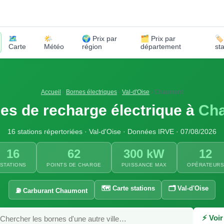
🗺️
🌤️
🌍 Prix par
🗂️ Prix par
🏷
Carte
Météo
région
département
st
Accueil
›
Bornes électriques
›
Val-d'Oise
›
Chaumont
es de recharge électrique à
Ch
16 stations répertoriées · Val-d'Oise · Données IRVE · 07/08/2026
16
62
300 kW
12
STATIONS
POINTS DE CHARGE
PUISSANCE MAX
OPÉRATEUR
🗺️ Carte stations
🗂️ Val-d'Oise
⛽ Carburant Chaumont
⚡ Voir