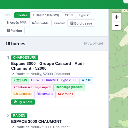
⚡ Rapide (>50kW)
+
Filtrer :
Toutes
CCS2
Type 2
♿ Accès PMR
Réservable
Gratuit
🅿️ Bord de rue
−
🅿️ Parking
16 bornes
IRVE officiel
1
CHARGEGURU
Espace 3000 - Groupe Cassard - Audi
Chaumont - 52000
📍 Route de Neuilly, 52000 Chaumont
CCS2 · CHAdeMO · Type 2 · EF
4 PDC
⚡ 225 kW
Recharge gratuite
⚡ Station recharge rapide
CB acceptée
Réservable
🏍️ 2 roues
🧭 S'y rendre
2
RAIDEN
ESPACE 3000 CHAUMONT
📍 Route de Neuilly 52000 Chaumont