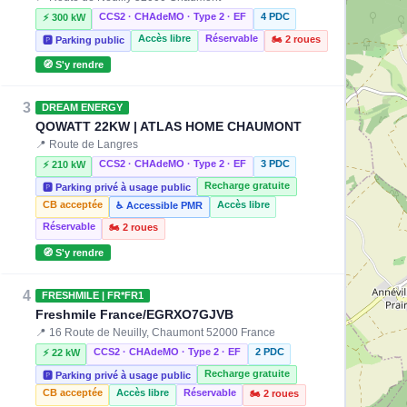
CCS2 · CHAdeMO · Type 2 · EF
4 PDC
⚡ 300 kW
Accès libre
Réservable
🏍️ 2 roues
🅿️ Parking public
🧭 S'y rendre
3
DREAM ENERGY
QOWATT 22KW | ATLAS HOME CHAUMONT
📍 Route de Langres
CCS2 · CHAdeMO · Type 2 · EF
3 PDC
⚡ 210 kW
Recharge gratuite
🅿️ Parking privé à usage public
CB acceptée
Accès libre
♿ Accessible PMR
Réservable
🏍️ 2 roues
🧭 S'y rendre
4
FRESHMILE | FR*FR1
Freshmile France/EGRXO7GJVB
📍 16 Route de Neuilly, Chaumont 52000 France
CCS2 · CHAdeMO · Type 2 · EF
2 PDC
⚡ 22 kW
Recharge gratuite
🅿️ Parking privé à usage public
CB acceptée
Accès libre
Réservable
🏍️ 2 roues