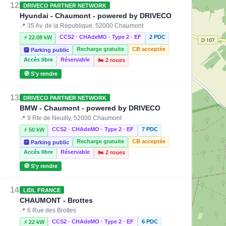
12
DRIVECO PARTNER NETWORK
Hyundai - Chaumont - powered by DRIVECO
📍 35 Av. de la République, 52000 Chaumont
CCS2 · CHAdeMO · Type 2 · EF
2 PDC
⚡ 22.08 kW
Recharge gratuite
CB acceptée
🅿️ Parking public
Accès libre
Réservable
🏍️ 2 roues
🧭 S'y rendre
13
DRIVECO PARTNER NETWORK
BMW - Chaumont - powered by DRIVECO
📍 9 Rte de Neuilly, 52000 Chaumont
CCS2 · CHAdeMO · Type 2 · EF
7 PDC
⚡ 50 kW
Recharge gratuite
CB acceptée
🅿️ Parking public
Accès libre
Réservable
🏍️ 2 roues
🧭 S'y rendre
14
LIDL FRANCE
CHAUMONT - Brottes
📍 6 Rue des Brottes
CCS2 · CHAdeMO · Type 2 · EF
6 PDC
⚡ 22 kW