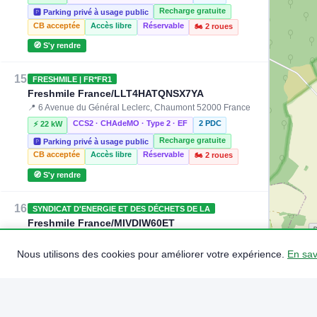
Recharge gratuite
🅿️ Parking privé à usage public
CB acceptée
Accès libre
Réservable
🏍️ 2 roues
🧭 S'y rendre
15
FRESHMILE | FR*FR1
Freshmile France/LLT4HATQNSX7YA
📍 6 Avenue du Général Leclerc, Chaumont 52000 France
CCS2 · CHAdeMO · Type 2 · EF
2 PDC
⚡ 22 kW
Recharge gratuite
🅿️ Parking privé à usage public
CB acceptée
Accès libre
Réservable
🏍️ 2 roues
🧭 S'y rendre
16
SYNDICAT D'ENERGIE ET DES DÉCHETS DE LA
Freshmile France/MIVDIW60ET
📍 5 Av. du Maréchal Foch, Chaumont 52000 France
CCS2 · CHAdeMO · Type 2 · EF
2 PDC
Nous utilisons des cookies pour améliorer votre expérience.
En sav
⚡ 18 kW
Recharge gratuite
CB acceptée
🅿️ Parking public
Accès libre
Réservable
🏍️ 2 roues
🧭 S'y rendre