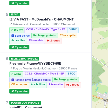
🧭 S'y rendre
5
IZIVIA
IZIVIA FAST - McDonald's - CHAUMONT
📍 6 Avenue du Général Leclerc 52000 Chaumont
CCS2 · CHAdeMO · Type 2 · EF
3 PDC
⚡ 150 kW
Recharge gratuite
CB acceptée
🅿️ Bord de rue
Accès libre
Réservable
🏍️ 2 roues
🧭 S'y rendre
6
E.LECLERC | FR*LE2
Freshmile France/UYYBBC9H8B
📍 Fbg du Moulin Neufont, Chaumont 52000 France
CCS2 · CHAdeMO · Type 2 · EF
8 PDC
⚡ 22 kW
Recharge gratuite
🅿️ Parking privé à usage public
CB acceptée
Accès libre
Réservable
🏍️ 2 roues
🧭 S'y rendre
7
POWER DOT FRANCE
hotelF1 - Chaumont