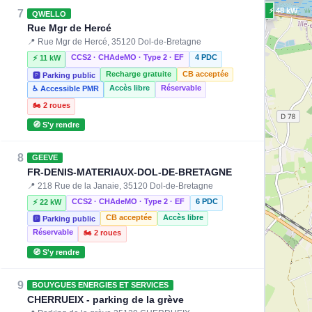
⚡ 48 kW
7
QWELLO
Rue Mgr de Hercé
📍 Rue Mgr de Hercé, 35120 Dol-de-Bretagne
CCS2 · CHAdeMO · Type 2 · EF
4 PDC
⚡ 11 kW
Recharge gratuite
CB acceptée
🅿️ Parking public
Accès libre
Réservable
♿ Accessible PMR
🏍️ 2 roues
🧭 S'y rendre
8
GEEVE
FR-DENIS-MATERIAUX-DOL-DE-BRETAGNE
📍 218 Rue de la Janaie, 35120 Dol-de-Bretagne
CCS2 · CHAdeMO · Type 2 · EF
6 PDC
⚡ 22 kW
CB acceptée
Accès libre
🅿️ Parking public
Réservable
🏍️ 2 roues
🧭 S'y rendre
9
BOUYGUES ENERGIES ET SERVICES
CHERRUEIX - parking de la grève