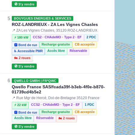
🧭 S'y rendre
5
BOUYGUES ENERGIES & SERVICES
ROZ-LANDRIEUX - ZA Les Vignes Chasles
📍 ZA Les Vignes Chasles, 35120 ROZ-LANDRIEUX
CCS2 · CHAdeMO · Type 2 · EF
2 PDC
⚡ 180 kW
Recharge gratuite
CB acceptée
🅿️ Bord de rue
Accès libre
Réservable
♿ Accessible PMR
🏍️ 2 roues
🧭 S'y rendre
6
QWELLO GMBH | FR*QWC
Qwello France SAS/fcada39f-b3eb-4f0e-b870-
01739cd4b5e2
📍 Rue Mgr de Hercé, Dol-de-Bretagne 35120 France
CCS2 · CHAdeMO · Type 2 · EF
1 PDC
⚡ 22 kW
Recharge gratuite
CB acceptée
🅿️ Bord de rue
Accès libre
Réservable
🏍️ 2 roues
🧭 S'y rendre