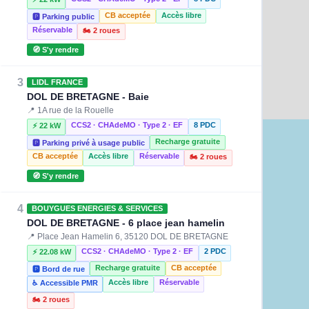
CB acceptée
Accès libre
🅿️ Parking public
Réservable
🏍️ 2 roues
🧭 S'y rendre
3
LIDL FRANCE
DOL DE BRETAGNE - Baie
📍 1A rue de la Rouelle
CCS2 · CHAdeMO · Type 2 · EF
8 PDC
⚡ 22 kW
Recharge gratuite
🅿️ Parking privé à usage public
CB acceptée
Accès libre
Réservable
🏍️ 2 roues
🧭 S'y rendre
4
BOUYGUES ENERGIES & SERVICES
DOL DE BRETAGNE - 6 place jean hamelin
📍 Place Jean Hamelin 6, 35120 DOL DE BRETAGNE
CCS2 · CHAdeMO · Type 2 · EF
2 PDC
⚡ 22.08 kW
Recharge gratuite
CB acceptée
🅿️ Bord de rue
Accès libre
Réservable
♿ Accessible PMR
🏍️ 2 roues