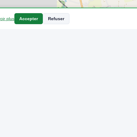
oir plus
Accepter
Refuser
rge
pour véhicules électriques dans le Ille-et-Vilaine. La puissance la 
pour un appoint express. 8 opérateurs différents sont présents sur l