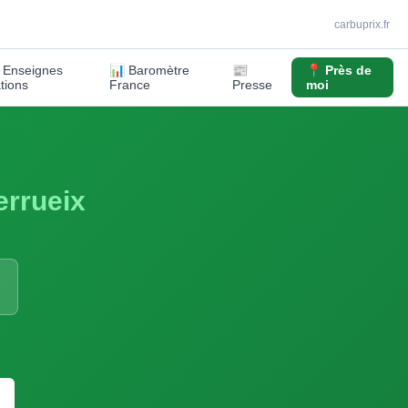
carbuprix.fr
️ Enseignes
📊 Baromètre
📰
📍 Près de
ations
France
Presse
moi
rrueix
S