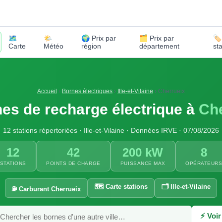
🗺️
🌤️
🌍 Prix par
🗂️ Prix par
🏷
Carte
Météo
région
département
st
Accueil
›
Bornes électriques
›
Ille-et-Vilaine
›
Cherrueix
es de recharge électrique à
Che
12 stations répertoriées · Ille-et-Vilaine · Données IRVE · 07/08/2026
12
42
200 kW
8
STATIONS
POINTS DE CHARGE
PUISSANCE MAX
OPÉRATEUR
🗺️ Carte stations
🗂️ Ille-et-Vilaine
⛽ Carburant Cherrueix
⚡ Voir