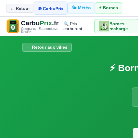
🌤️ Météo
⚡ Bornes
← Retour
⛽ CarbuPrix
Carbu
Prix
.fr
🔍 Prix
Bornes
carburant
recharge
Comparez. Économisez.
Roulez.
← Retour aux villes
⚡ Born