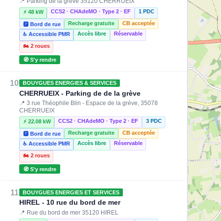
📍 Parking de la grève 35120 CHERRUEIX
CCS2 · CHAdeMO · Type 2 · EF
1 PDC
⚡ 48 kW
Recharge gratuite
CB acceptée
🅿️ Bord de rue
Accès libre
Réservable
♿ Accessible PMR
🏍️ 2 roues
⚡ 180 kW
🧭 S'y rendre
10
BOUYGUES ENERGIES & SERVICES
CHERRUEIX - Parking de de la grève
📍 3 rue Théophile Blin - Espace de la grève, 35078
CHERRUEIX
CCS2 · CHAdeMO · Type 2 · EF
3 PDC
⚡ 22.08 kW
Recharge gratuite
CB acceptée
🅿️ Bord de rue
Accès libre
Réservable
♿ Accessible PMR
🏍️ 2 roues
🧭 S'y rendre
11
BOUYGUES ENERGIES ET SERVICES
HIREL - 10 rue du bord de mer
📍 Rue du bord de mer 35120 HIREL