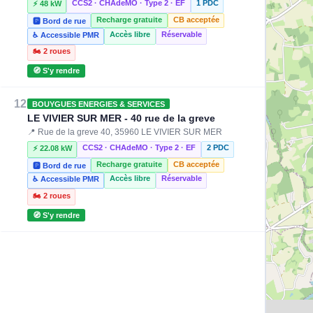
CCS2 · CHAdeMO · Type 2 · EF
1 PDC
⚡ 48 kW
Recharge gratuite
CB acceptée
🅿️ Bord de rue
Accès libre
Réservable
♿ Accessible PMR
🏍️ 2 roues
🧭 S'y rendre
12
BOUYGUES ENERGIES & SERVICES
LE VIVIER SUR MER - 40 rue de la greve
📍 Rue de la greve 40, 35960 LE VIVIER SUR MER
CCS2 · CHAdeMO · Type 2 · EF
2 PDC
⚡ 22.08 kW
Recharge gratuite
CB acceptée
🅿️ Bord de rue
Accès libre
Réservable
♿ Accessible PMR
🏍️ 2 roues
🧭 S'y rendre