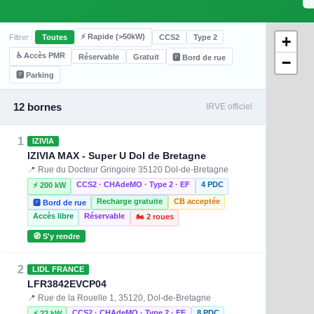
⚡ Rapide (>50kW)
+
Filtrer :
Toutes
CCS2
Type 2
♿ Accès PMR
Réservable
Gratuit
🅿️ Bord de rue
−
🅿️ Parking
12 bornes
IRVE officiel
1
IZIVIA
IZIVIA MAX - Super U Dol de Bretagne
📍 Rue du Docteur Gringoire 35120 Dol-de-Bretagne
CCS2 · CHAdeMO · Type 2 · EF
4 PDC
⚡ 200 kW
Recharge gratuite
CB acceptée
🅿️ Bord de rue
Accès libre
Réservable
🏍️ 2 roues
🧭 S'y rendre
2
LIDL FRANCE
LFR3842EVCP04
📍 Rue de la Rouelle 1, 35120, Dol-de-Bretagne
CCS2 · CHAdeMO · Type 2 · EF
8 PDC
⚡ 22 kW