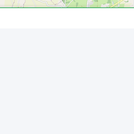
Leaflet
|
© OpenStreetMap
Source : IRVE · data.gouv.fr · 07/08/2026
plus élevée recensée atteint
2208 kW
, avec
5
a commune.
10 bornes sont gratuites
.