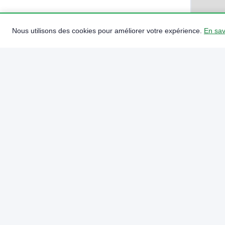
Nous utilisons des cookies pour améliorer votre expérience.
En sav
STATIONS
POINTS DE CHARGE
PUISSANCE MAX
OPÉRATEURS
12
42
200 kW
8
Cherrueix
dispose de
12 bornes de recha
points de charge rapide
(≥ 50 kW) idéals 