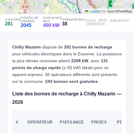
⚡ 22 kW
Leaflet
|
© OpenStreetMap
4
ALLEGO
POINTS DE
PUISSANCE
Burger King Viry-Châtillon
STATIONS
OPÉRATEURS
Source : IRVE · data.gouv.fr
CHARGE
MAX
281
38
· 08/08/2026
2045
400 kW
📍 Zac Du Moulin, 4 Rue de la Frm Neuve
⚡ 300 kW
⚡ 22 kW
CCS2 · CHAdeMO · Type 2 · EF
4 PDC
⚡ 200 kW
⚡ Borne
Recharge gratuite
CB acceptée
⚡ Station recharge rapide
⚡ 22 kW
Chilly Mazarin
dispose de
281 bornes de recharge
Accès libre
Réservable
♿ Accessible PMR
🏍️ 2 roues
⚡ 150 kW
⚡ 22 kW
⚡ 150 kW
pour véhicules électriques dans le Essonne. La puissance
⚡ 22 kW
🧭 S'y rendre
⚡ 150 kW
⚡ Borne
⚡ 150 kW
la plus élevée recensée atteint
2208 kW
, avec
131
⚡ 25 kW
⚡ 22 kW
⚡ Borne
points de charge rapide
(≥ 50 kW) idéals pour un
5
⚡ 50 kW
ALLEGO
⚡ 22 kW
appoint express. 38 opérateurs différents sont présents
ne
THIAIS BELLE EPINE
sur la commune.
243 bornes sont gratuites
.
📍 Klépierre Centre Commercial , Rue du Luxembourg, 94320 Thiais
⚡ 22 kW
CCS2 · CHAdeMO · Type 2 · EF
36 PDC
⚡ 22 kW
⚡ 22 kW
Liste des bornes de recharge à Chilly Mazarin —
Recharge gratuite
CB acceptée
🅿️ Parking privé à usage public
⚡ 7.4 kW
Accès libre
Réservable
2026
♿ Accessible PMR
🏍️ 2 roues
2 kW
⚡ 
⚡ 22 kW
00 kW
00 kW
🧭 S'y rendre
#
OPÉRATEUR
PUISSANCE
PRISES
PDC
6
ALLEGO
⚡ 225 kW
⚡ 24 kW
⚡ 150 kW
Allego - Thiais Belle Epine
⚡ 300 kW