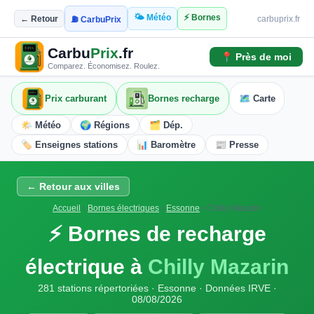
🌤️ Météo
⚡ Bornes
← Retour
carbuprix.fr
⛽ CarbuPrix
Carbu
Prix
.fr
📍 Près de moi
Comparez. Économisez. Roulez.
Prix carburant
Bornes recharge
🗺️ Carte
🌤️ Météo
🌍 Régions
🗂️ Dép.
🏷️ Enseignes stations
📊 Baromètre
📰 Presse
← Retour aux villes
Accueil
›
Bornes électriques
›
Essonne
›
Chilly Mazarin
⚡ Bornes de recharge
électrique à
Chilly Mazarin
281 stations répertoriées · Essonne · Données IRVE ·
08/08/2026