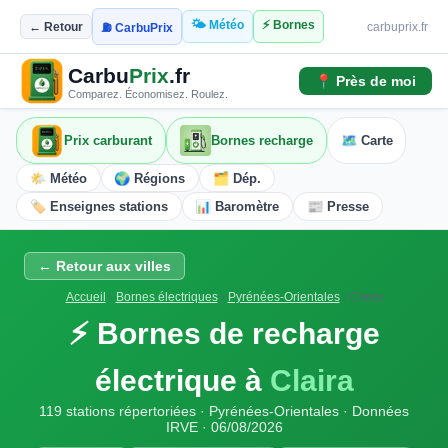
🌤️ Météo
⚡ Bornes
← Retour
carbuprix.fr
⛽ CarbuPrix
Carbu
Prix
.fr
📍 Près de moi
Comparez. Économisez. Roulez.
Prix carburant
Bornes recharge
🗺️ Carte
🌤️ Météo
🌍 Régions
🗂️ Dép.
🏷️ Enseignes stations
📊 Baromètre
📰 Presse
← Retour aux villes
Accueil
›
Bornes électriques
›
Pyrénées-Orientales
›
Claira
⚡ Bornes de recharge
électrique à
Claira
119 stations répertoriées · Pyrénées-Orientales · Données
IRVE · 06/08/2026