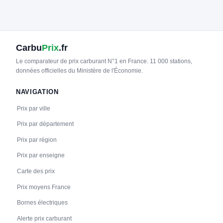
Réservable
🏍️ 2 roues
🧭 S'y rendre
Carbu
Prix
.fr
21
ELECTRA
Perpignan - Grand Frais
Le comparateur de prix carburant N°1 en France. 11 000 stations,
📍 92 Rue Léon Serpolet 66000 Perpignan
données officielles du Ministère de l'Économie.
CCS2 · CHAdeMO · Type 2 · EF
6 PDC
⚡ 300 kW
NAVIGATION
Recharge gratuite
CB acceptée
⚡ Station recharge rapide
Accès libre
Réservable
🏍️ 2 roues
Prix par ville
🧭 S'y rendre
Prix par département
Prix par région
22
ELECTRA
A9 - Aire de Rivesaltes (direction Perpignan)
Prix par enseigne
📍 A9 - Aire de Rivesaltes 66380 Pia
Carte des prix
CCS2 · CHAdeMO · Type 2 · EF
9 PDC
⚡ 200 kW
Recharge gratuite
CB acceptée
⚡ Station recharge rapide
Prix moyens France
Accès libre
Réservable
🏍️ 2 roues
Bornes électriques
🧭 S'y rendre
Alerte prix carburant