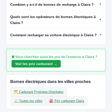
BMW - Garage Alart Perpignan - 66000 - 1
Combien y a-t-il de bornes de recharge à Claira ?
📍 2500 Avenue De Prades, 66000 Perpignan
CCS2 · CHAdeMO · Type 2 · EF
3 PDC
⚡ 50 kW
Quels sont les opérateurs de bornes électriques à
Recharge gratuite
CB acceptée
⚡ Station recharge rapide
Claira ?
Réservable
🏍️ 2 roues
🧭 S'y rendre
Comment recharger sa voiture électrique à Claira ?
19
ELECTRA
Electra A9 - Aire de Pia (direction Montpellier)
📍 A9 - Aire de Pia, 66380 Pia
⛽ Vous cherchez aussi les prix de l'essence à Claira ?
CCS2 · CHAdeMO · Type 2 · EF
9 PDC
⚡ 400 kW
Voir les prix carburant →
CB acceptée
Réservable
⚡ Station recharge rapide
🏍️ 2 roues
🧭 S'y rendre
Bornes électriques dans les villes proches
20
ELECTRA
Electra Canet-en-Roussillon - Intermarché
🗂️ Carburant Pyrénées-Orientales
📍 14 rue Éole, Centre Commercial des Alizés, 66140 Canet-en-
Roussillon
⚡ Toutes les villes
⛽ Prix carburant Claira
CCS2 · CHAdeMO · Type 2 · EF
6 PDC
⚡ 150 kW
Recharge gratuite
CB acceptée
⚡ Station recharge rapide