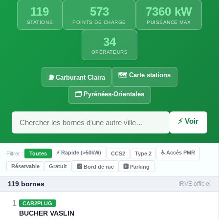
119
573
7360 kW
STATIONS
POINTS DE CHARGE
PUISSANCE MAX
34
OPÉRATEURS
🗺️ Carte stations
⛽ Carburant Claira
🗂️ Pyrénées-Orientales
⚡ 22 kW
⚡ 44 kW
⚡ Voir
⚡ 22 kW
⚡ Rapide (>50kW)
♿ Accès PMR
Filtrer :
Toutes
CCS2
Type 2
Réservable
Gratuit
🅿️ Bord de rue
🅿️ Parking
119 bornes
IRVE officiel
1
CAR2PLUG
BUCHER VASLIN