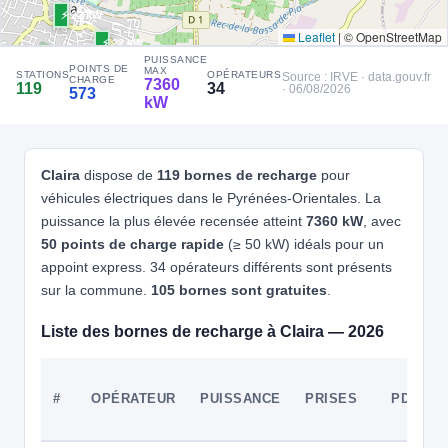
⚡ 22 kW
🧭 S'y rendre
Leaflet
|
© OpenStreetMap
⚡ 22 kW
PUISSANCE
⚡ 22 kW
POINTS DE
4
MAX
FRESHMILE | FR*FR1
STATIONS
OPÉRATEURS
Source : IRVE · data.gouv.fr
CHARGE
7360
119
34
· 06/08/2026
Freshmile France/LLKTURJIF1M44V
573
kW
📍 18 Rue du Lieutenant Gourbault, Perpignan 66000 France
⚡ 22 kW
CCS2 · CHAdeMO · Type 2 · EF
3 PDC
⚡ 22 kW
🅿️ Bord de rue
Recharge gratuite
CB acceptée
Accès libre
Réservable
Claira
dispose de
119 bornes de recharge
pour
🏍️ 2 roues
véhicules électriques dans le Pyrénées-Orientales. La
🧭 S'y rendre
puissance la plus élevée recensée atteint
7360 kW
, avec
50 points de charge rapide
(≥ 50 kW) idéals pour un
5
FRESHMILE | FR*FR1
appoint express. 34 opérateurs différents sont présents
⚡ 22 kW
Freshmile France/V529RUSPJW
sur la commune.
105 bornes sont gratuites
.
📍 2095 Avenue du Languedoc, Perpignan 66000 France
CCS2 · CHAdeMO · Type 2 · EF
4 PDC
⚡ 22 kW
Liste des bornes de recharge à Claira — 2026
Recharge gratuite
CB acceptée
⚡ 22 kW
🅿️ Parking privé à usage public
⚡ 200 kW
⚡ 150 kW
Accès libre
Réservable
🏍️ 2 roues
⚡ 180 kW
⚡ 22 kW
🧭 S'y rendre
⚡ 22.08 kW
#
OPÉRATEUR
PUISSANCE
PRISES
PDC
⚡ 22 kW
⚡ 7360 kW
⚡ 22 kW
6
EVZEN