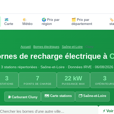
🗺️
🌤️
🌍 Prix par
🗂️ Prix par
🏷
Carte
Météo
région
département
st
Accueil
›
Bornes électriques
›
Saône-et-Loire
›
Cluny
rnes de recharge électrique à
C
3 stations répertoriées · Saône-et-Loire · Données IRVE · 06/08/2026
3
7
22 kW
3
STATIONS
POINTS DE CHARGE
PUISSANCE MAX
OPÉRATEUR
🗺️ Carte stations
🗂️ Saône-et-Loire
⛽ Carburant Cluny
⚡ Voir