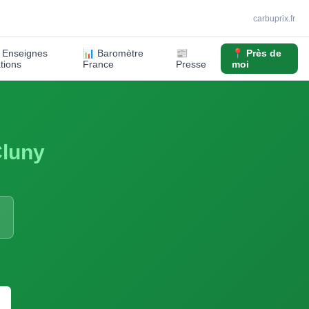
carbuprix.fr
️ Enseignes
📊 Baromètre
📰
📍 Près de
ations
France
Presse
moi
luny
S