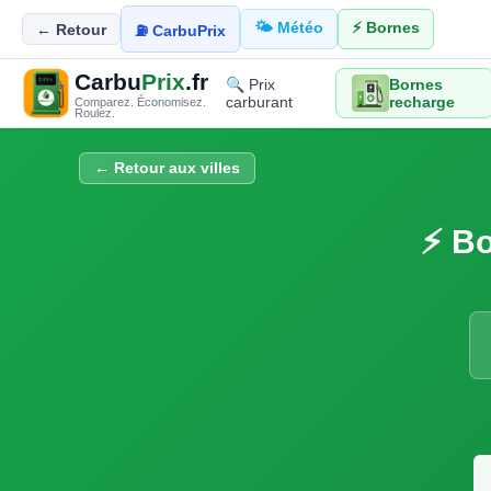
🌤️ Météo
⚡ Bornes
← Retour
⛽ CarbuPrix
Carbu
Prix
.fr
🔍 Prix
Bornes
carburant
recharge
Comparez. Économisez.
Roulez.
← Retour aux villes
⚡ Bo