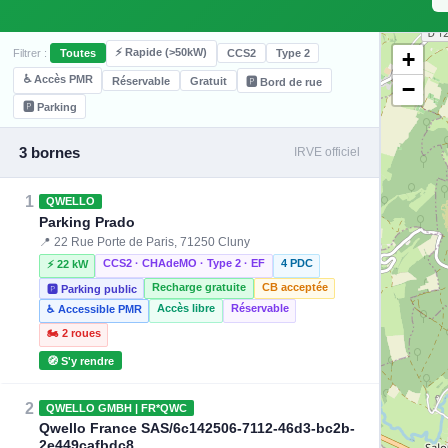
⚡ Rapide (>50kW)
+
Filtrer :
Toutes
CCS2
Type 2
♿ Accès PMR
Réservable
Gratuit
🅿️ Bord de rue
−
🅿️ Parking
3 bornes
IRVE officiel
1
QWELLO
Parking Prado
📍 22 Rue Porte de Paris, 71250 Cluny
CCS2 · CHAdeMO · Type 2 · EF
4 PDC
⚡ 22 kW
Recharge gratuite
CB acceptée
🅿️ Parking public
Accès libre
Réservable
♿ Accessible PMR
🏍️ 2 roues
🧭 S'y rendre
2
QWELLO GMBH | FR*QWC
Qwello France SAS/6c142506-7112-46d3-bc2b-
2e449cafbdc8