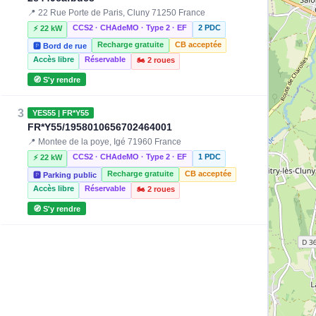
📍 22 Rue Porte de Paris, Cluny 71250 France
CCS2 · CHAdeMO · Type 2 · EF
2 PDC
⚡ 22 kW
Recharge gratuite
CB acceptée
🅿️ Bord de rue
Accès libre
Réservable
🏍️ 2 roues
🧭 S'y rendre
3
YES55 | FR*Y55
FR*Y55/1958010656702464001
📍 Montee de la poye, Igé 71960 France
CCS2 · CHAdeMO · Type 2 · EF
1 PDC
⚡ 22 kW
Recharge gratuite
CB acceptée
🅿️ Parking public
Accès libre
Réservable
🏍️ 2 roues
🧭 S'y rendre