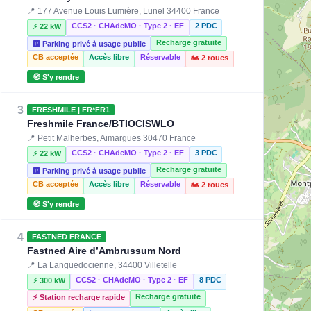
📍 177 Avenue Louis Lumière, Lunel 34400 France
CCS2 · CHAdeMO · Type 2 · EF
2 PDC
⚡ 22 kW
Recharge gratuite
🅿️ Parking privé à usage public
CB acceptée
Accès libre
Réservable
🏍️ 2 roues
🧭 S'y rendre
3
FRESHMILE | FR*FR1
Freshmile France/BTIOCISWLO
📍 Petit Malherbes, Aimargues 30470 France
CCS2 · CHAdeMO · Type 2 · EF
3 PDC
⚡ 22 kW
Recharge gratuite
🅿️ Parking privé à usage public
CB acceptée
Accès libre
Réservable
🏍️ 2 roues
🧭 S'y rendre
4
FASTNED FRANCE
Fastned Aire d’Ambrussum Nord
📍 La Languedocienne, 34400 Villetelle
CCS2 · CHAdeMO · Type 2 · EF
8 PDC
⚡ 300 kW
Recharge gratuite
⚡ Station recharge rapide