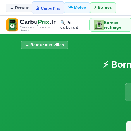
🌤️ Météo
⚡ Bornes
← Retour
⛽ CarbuPrix
Carbu
Prix
.fr
🔍 Prix
Bornes
carburant
recharge
Comparez. Économisez.
Roulez.
← Retour aux villes
⚡ Born