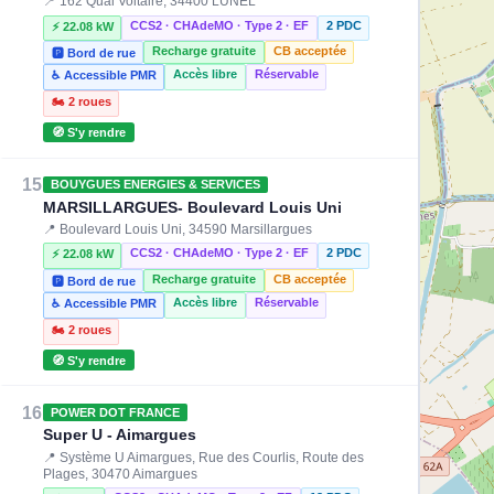
📍 162 Quai Voltaire, 34400 LUNEL
CCS2 · CHAdeMO · Type 2 · EF
2 PDC
⚡ 22.08 kW
Recharge gratuite
CB acceptée
🅿️ Bord de rue
Accès libre
Réservable
♿ Accessible PMR
🏍️ 2 roues
🧭 S'y rendre
15
BOUYGUES ENERGIES & SERVICES
MARSILLARGUES- Boulevard Louis Uni
📍 Boulevard Louis Uni, 34590 Marsillargues
CCS2 · CHAdeMO · Type 2 · EF
2 PDC
⚡ 22.08 kW
Recharge gratuite
CB acceptée
🅿️ Bord de rue
Accès libre
Réservable
♿ Accessible PMR
🏍️ 2 roues
🧭 S'y rendre
16
POWER DOT FRANCE
Super U - Aimargues
📍 Système U Aimargues, Rue des Courlis, Route des
Plages, 30470 Aimargues