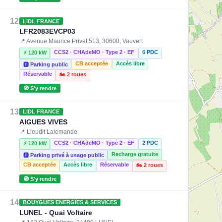
12
LIDL FRANCE
⚡ 22 kW
LFR2083EVCP03
📍 Avenue Maurice Privat 513, 30600, Vauvert
CCS2 · CHAdeMO · Type 2 · EF
6 PDC
⚡ 120 kW
CB acceptée
Accès libre
🅿️ Parking public
Réservable
🏍️ 2 roues
🧭 S'y rendre
13
LIDL FRANCE
AIGUES VIVES
📍 Lieudit Lalemande
CCS2 · CHAdeMO · Type 2 · EF
2 PDC
⚡ 120 kW
Recharge gratuite
🅿️ Parking privé à usage public
CB acceptée
Accès libre
Réservable
🏍️ 2 roues
🧭 S'y rendre
14
BOUYGUES ENERGIES & SERVICES
LUNEL - Quai Voltaire