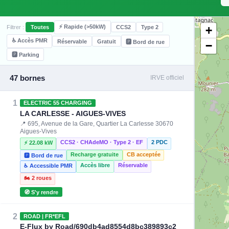
⚡ Rapide (>50kW)
+
Filtrer :
Toutes
CCS2
Type 2
♿ Accès PMR
Réservable
Gratuit
🅿️ Bord de rue
−
🅿️ Parking
47 bornes
IRVE officiel
1
ELECTRIC 55 CHARGING
LA CARLESSE - AIGUES-VIVES
📍 695, Avenue de la Gare, Quartier La Carlesse 30670
Aigues-Vives
CCS2 · CHAdeMO · Type 2 · EF
2 PDC
⚡ 22.08 kW
Recharge gratuite
CB acceptée
🅿️ Bord de rue
Accès libre
Réservable
♿ Accessible PMR
🏍️ 2 roues
🧭 S'y rendre
2
ROAD | FR*EFL
E-Flux by Road/690db4ad8554d8bc389893c2