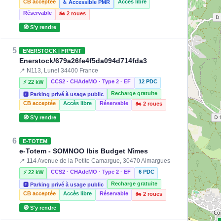
CB acceptée
Accès libre
♿ Accessible PMR
Réservable
🏍️ 2 roues
🧭 S'y rendre
5
ENERSTOCK | FR*ENT
Enerstock/679a26fe4f5da094d714fda3
📍 N113, Lunel 34400 France
CCS2 · CHAdeMO · Type 2 · EF
12 PDC
⚡ 22 kW
Recharge gratuite
🅿️ Parking privé à usage public
CB acceptée
Accès libre
Réservable
🏍️ 2 roues
🧭 S'y rendre
6
E-TOTEM
e-Totem - SOMNOO Ibis Budget Nîmes
📍 114 Avenue de la Petite Camargue, 30470 Aimargues
CCS2 · CHAdeMO · Type 2 · EF
6 PDC
⚡ 22 kW
Recharge gratuite
🅿️ Parking privé à usage public
CB acceptée
Accès libre
Réservable
🏍️ 2 roues
🧭 S'y rendre