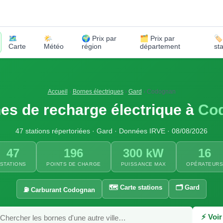
🗺️
🌤️
🌍 Prix par
🗂️ Prix par
🏷
Carte
Météo
région
département
st
Accueil
›
Bornes électriques
›
Gard
›
Codognan
es de recharge électrique à
Co
47 stations répertoriées · Gard · Données IRVE · 08/08/2026
47
196
300 kW
16
STATIONS
POINTS DE CHARGE
PUISSANCE MAX
OPÉRATEUR
🗺️ Carte stations
🗂️ Gard
⛽ Carburant Codognan
⚡ Voir