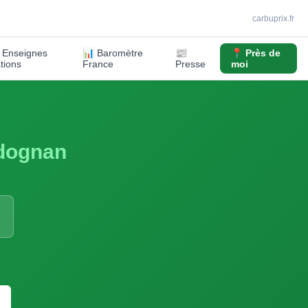
carbuprix.fr
️ Enseignes
📊 Baromètre
📰
📍 Près de
ations
France
Presse
moi
dognan
S