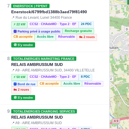
7
ENERSTOCK | FR*ENT
Enerstock/6799fbd1388b3aed79f81490
📍 Rue du Levant, Lunel 34400 France
CCS2 · CHAdeMO · Type 2 · EF
24 PDC
⚡ 22 kW
Recharge gratuite
🅿️ Parking privé à usage public
CB acceptée
Accès libre
Réservable
🏍️ 2 roues
🧭 S'y rendre
8
TOTALENERGIES MARKETING FRANCE
RELAIS AMBRUSSUM SUD
📍 A9 - AIRE AMBRUSSUM SUD, 34400 VILLETELLE
CCS2 · CHAdeMO · Type 2 · EF
8 PDC
⚡ 50 kW
CB acceptée
Accès libre
Réservable
🅿️ Bord de rue
🏍️ 2 roues
⚡ 22.08 kW
🧭 S'y rendre
9
TOTALENERGIES CHARGING SERVICES
RELAIS AMBRUSSUM SUD
📍 A9 - AIRE AMBRUSSUM SUD