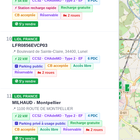
CCS2 · CHAdeMO · Type 2 · EF
8 PDC
⚡ 54 kW
Recharge gratuite
⚡ Station recharge rapide
⚡ 300 kW
⚡ 50 kW
CB acceptée
Réservable
🏍️ 2 roues
⚡ 54 kW
🧭 S'y rendre
10
LIDL FRANCE
LFR0856EVCP03
📍 Boulevard de Sainte-Claire, 34400, Lunel
CCS2 · CHAdeMO · Type 2 · EF
6 PDC
⚡ 22 kW
CB acceptée
Accès libre
🅿️ Parking public
Réservable
🏍️ 2 roues
🧭 S'y rendre
⚡ 50 kW
⚡ 22 kW
⚡ 11 kW
⚡ 22 kW
11
⚡ 22 kW
LIDL FRANCE
MILHAUD - Montpellier
⚡ 22 kW
📍 1100 ROUTE DE MONTPELLIER
⚡ 22.08 kW
CCS2 · CHAdeMO · Type 2 · EF
4 PDC
⚡ 22 kW
⚡ 22 kW
⚡ 22 kW
⚡ 22.08 kW
Recharge gratuite
🅿️ Parking privé à usage public
CB acceptée
Accès libre
Réservable
🏍️ 2 roues
🧭 S'y rendre