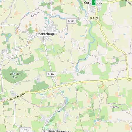
⚡ 47.2 kW