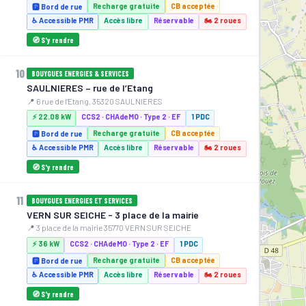
Recharge gratuite
CB acceptée
🅿️ Bord de rue
♿ Accessible PMR
Accès libre
Réservable
🏍️ 2 roues
🧭 S'y rendre
10
BOUYGUES ENERGIES & SERVICES
SAULNIERES – rue de l’Etang
📍 6 rue de l’Etang, 35320 SAULNIERES
⚡ 22.08 kW
CCS2 · CHAdeMO · Type 2 · EF
1 PDC
Recharge gratuite
CB acceptée
🅿️ Bord de rue
♿ Accessible PMR
Accès libre
Réservable
🏍️ 2 roues
🧭 S'y rendre
11
BOUYGUES ENERGIES ET SERVICES
VERN SUR SEICHE - 3 place de la mairie
📍 3 place de la mairie 35770 VERN SUR SEICHE
⚡ 22.08 kW
⚡ 36 kW
CCS2 · CHAdeMO · Type 2 · EF
1 PDC
Recharge gratuite
CB acceptée
🅿️ Bord de rue
♿ Accessible PMR
Accès libre
Réservable
🏍️ 2 roues
🧭 S'y rendre