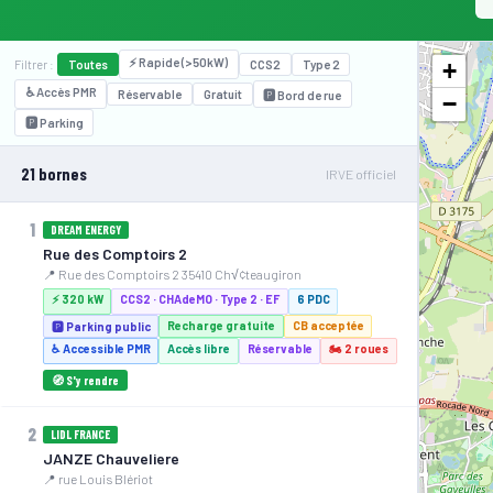
⚡ Rapide (>50kW)
+
Filtrer :
Toutes
CCS2
Type 2
♿ Accès PMR
Réservable
Gratuit
🅿️ Bord de rue
−
🅿️ Parking
21 bornes
IRVE officiel
1
DREAM ENERGY
Rue des Comptoirs 2
📍 Rue des Comptoirs 2 35410 Ch√¢teaugiron
⚡ 320 kW
CCS2 · CHAdeMO · Type 2 · EF
6 PDC
Recharge gratuite
CB acceptée
🅿️ Parking public
♿ Accessible PMR
Accès libre
Réservable
🏍️ 2 roues
🧭 S'y rendre
2
LIDL FRANCE
JANZE Chauveliere
📍 rue Louis Blériot