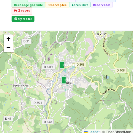
Recharge gratuite
CB acceptée
Accès libre
Réservable
🏍️ 2 roues
🧭 S'y rendre
2
QOVOLTIS
+
RUE DU COMMERCE
📍 RUE DU COMMERCE 69470 COURS
−
⚡ 22 kW
CCS2 · Type 2
2 PDC
CB acceptée
🅿️ Parking public
♿ Accessible PMR
Accès libre
⚡ 22.08 kW
🧭 S'y rendre
⚡ 22 kW
3
EASYCHARGE
MONTAGNY - Impasse des sports
📍 61 Place Paul Rivière 42840 MONTAGNY
⚡ 22 kW
CCS2 · CHAdeMO · Type 2 · EF
2 PDC
🅿️ Bord de rue
Recharge gratuite
CB acceptée
Accès libre
Réservable
🏍️ 2 roues
🧭 S'y rendre
Leaflet
|
© OpenStreetMap