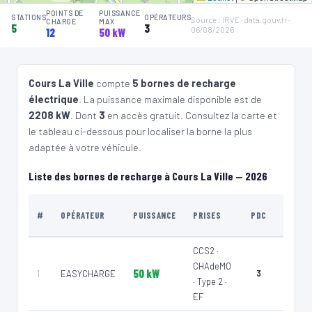
4
DRIVECO PARTNER NETWORK
POINTS DE
PUISSANCE
STATIONS
OPÉRATEURS
Source : IRVE · data.gouv.fr ·
CHARGE
MAX
Peugeot - SAGG - Cours-la-Ville - powered by DRIVECO
5
3
06/08/2026
12
50 kW
📍 66 Boulevard Pierre de Coubertin, 69470 Cours-la-Ville
⚡ 22.08 kW
CCS2 · CHAdeMO · Type 2 · EF
3 PDC
🅿️ Parking public
Recharge gratuite
CB acceptée
Accès libre
Réservable
Cours La Ville
compte
5 bornes de recharge
🏍️ 2 roues
électrique
. La puissance maximale disponible est de
🧭 S'y rendre
2208 kW
. Dont
3
en accès gratuit. Consultez la carte et
le tableau ci-dessous pour localiser la borne la plus
5
QOVOLTIS
adaptée à votre véhicule.
102 RUE DES ECOLES
📍 102 RUE DES ECOLES 69470 - RANCHAL
Liste des bornes de recharge à Cours La Ville — 2026
⚡ 22 kW
Type 2
2 PDC
CB acceptée
🅿️ Parking public
♿ Accessible PMR
Accès libre
TYPE
#
OPÉRATEUR
PUISSANCE
PRISES
PDC
🧭 S'y rendre
DE LIE
CCS2 ·
CHAdeMO
50 kW
1
EASYCHARGE
3
Voirie
· Type 2 ·
EF