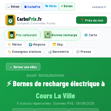
🌤️ Météo
⚡ Bornes
← Retour
carbuprix.fr
⛽ CarbuPrix
Carbu
Prix
.fr
📍 Près de moi
Comparez. Économisez. Roulez.
Prix carburant
Bornes recharge
🗺️ Carte
🌤️ Météo
🌍 Régions
🗂️ Dép.
🏷️ Enseignes stations
📊 Baromètre
📰 Presse
← Retour aux villes
Accueil
›
Bornes électriques
›
Cours La Ville
⚡ Bornes de recharge électrique à
Cours La Ville
5 stations répertoriées · Données IRVE · 06/08/2026