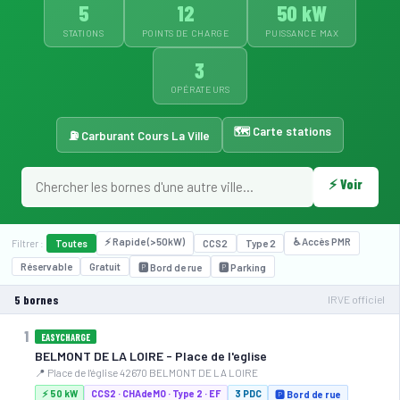
5
12
50 kW
STATIONS
POINTS DE CHARGE
PUISSANCE MAX
3
OPÉRATEURS
🗺️ Carte stations
⛽ Carburant Cours La Ville
⚡ 50 kW
⚡ Voir
⚡ Rapide (>50kW)
♿ Accès PMR
Filtrer :
Toutes
CCS2
Type 2
Réservable
Gratuit
🅿️ Bord de rue
🅿️ Parking
5 bornes
IRVE officiel
1
EASYCHARGE
BELMONT DE LA LOIRE - Place de l'eglise
📍 Place de l'église 42670 BELMONT DE LA LOIRE
⚡ 50 kW
CCS2 · CHAdeMO · Type 2 · EF
3 PDC
🅿️ Bord de rue