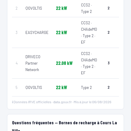
CCS2 ·
Parkin
22 kW
2
QOVOLTIS
2
Type 2
public
CCS2 ·
CHAdeMO
22 kW
3
EASYCHARGE
2
Voirie
· Type 2 ·
EF
CCS2 ·
DRIVECO
CHAdeMO
Parkin
22.08 kW
4
Partner
3
· Type 2 ·
public
Network
EF
Parkin
22 kW
5
QOVOLTIS
Type 2
2
public
ℹ️ Données IRVE officielles · data.gouv.fr · Mis à jour le 06/08/2026
Questions fréquentes — Bornes de recharge à Cours La
Ville