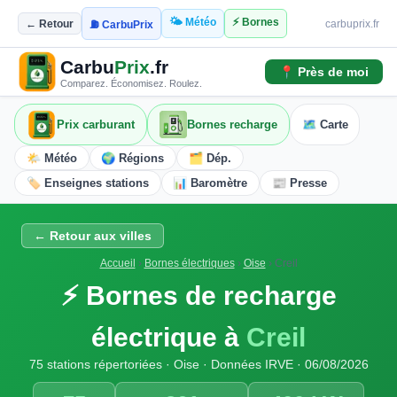
🌤️ Météo
⚡ Bornes
← Retour
carbuprix.fr
⛽ CarbuPrix
Carbu
Prix
.fr
📍 Près de moi
Comparez. Économisez. Roulez.
Prix carburant
Bornes recharge
🗺️ Carte
🌤️ Météo
🌍 Régions
🗂️ Dép.
🏷️ Enseignes stations
📊 Baromètre
📰 Presse
← Retour aux villes
Accueil
›
Bornes électriques
›
Oise
›
Creil
⚡ Bornes de recharge
électrique à
Creil
75 stations répertoriées · Oise · Données IRVE · 06/08/2026