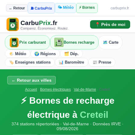
🌤️ Météo
⚡ Bornes
← Retour
carbuprix.fr
⛽ CarbuPrix
Carbu
Prix
.fr
📍 Près de moi
Comparez. Économisez. Roulez.
Prix carburant
Bornes recharge
🗺️ Carte
🌤️ Météo
🌍 Régions
🗂️ Dép.
🏷️ Enseignes stations
📊 Baromètre
📰 Presse
← Retour aux villes
Accueil
›
Bornes électriques
›
Val-de-Marne
›
Creteil
⚡ Bornes de recharge
électrique à
Creteil
374 stations répertoriées · Val-de-Marne · Données IRVE ·
09/08/2026