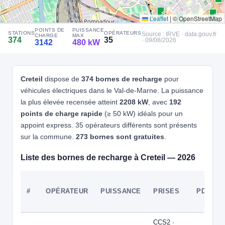
Accès libre
Réservable
♿ Accessible PMR
🏍️ 2 roues
⚡ 7.36 kW
⚡ 22
Leaflet
|
© OpenStreetMap
🧭 S'y rendre
⚡ 22 kW
⚡ 300 kW
POINTS DE
PUISSANCE
22 kW
STATIONS
OPÉRATEURS
⚡ 120 kW
⚡ 120 kW
Source : IRVE · data.gouv.fr
⚡ 300 kW
CHARGE
MAX
374
35
· 09/08/2026
3142
480 kW
4
ALLEGO
⚡ 150 kW
⚡ 120 kW
Allego - Thiais Belle Epine
📍 Rue Du Luxembourg, 94320 Thiais
 kW
CCS2 · CHAdeMO · Type 2 · EF
36 PDC
🅿️ Bord de rue
Creteil
dispose de
374 bornes de recharge
pour
Recharge gratuite
CB acceptée
Réservable
🏍️ 2 roues
véhicules électriques dans le Val-de-Marne. La puissance
🧭 S'y rendre
la plus élevée recensée atteint
2208 kW
, avec
192
 kW
points de charge rapide
(≥ 50 kW) idéals pour un
⚡ 22.08 kW
5
ALLEGO
appoint express. 35 opérateurs différents sont présents
⚡ 22 kW
CRETEIL SOLEIL
⚡ 22 kW
sur la commune.
273 bornes sont gratuites
.
📍 Klépierre Centre Commercial, Av. de la France libre. 94000 CRETEIL
⚡ 22 kW
CCS2 · CHAdeMO · Type 2 · EF
28 PDC
⚡ 22 kW
Liste des bornes de recharge à Creteil — 2026
Recharge gratuite
CB acceptée
🅿️ Parking privé à usage public
Accès libre
Réservable
♿ Accessible PMR
🏍️ 2 roues
⚡ 150 kW
#
OPÉRATEUR
PUISSANCE
PRISES
PDC
🧭 S'y rendre
⚡ 22 kW
⚡ 22 kW
⚡ 22 kW
22 kW
⚡ 22 kW
6
ALLEGO
CCS2 ·