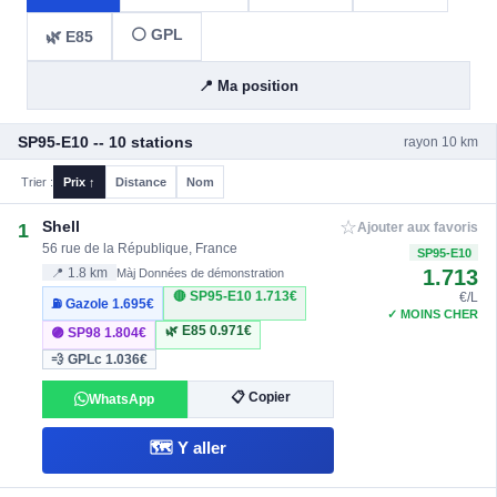
⚪ GPL
🌿 E85
📍 Ma position
SP95-E10 -- 10 stations
rayon 10 km
Trier :
Prix ↑
Distance
Nom
☆
Shell
1
Ajouter aux favoris
56 rue de la République, France
SP95-E10
1.713
📍 1.8 km
Màj Données de démonstration
🔴 SP95-E10
1.713€
€/L
⛽ Gazole
1.695€
✓ MOINS CHER
🌿 E85
0.971€
🟣 SP98
1.804€
💨 GPLc
1.036€
📋 Copier
WhatsApp
🗺️ Y aller