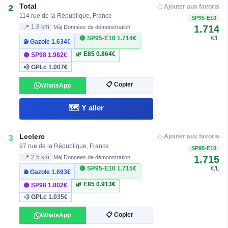
☆
Total
2
Ajouter aux favoris
114 rue de la République, France
SP95-E10
1.714
📍 1.8 km
Màj Données de démonstration
🔴 SP95-E10
1.714€
€/L
⛽ Gazole
1.634€
🌿 E85
0.864€
🟣 SP98
1.982€
💨 GPLc
1.007€
📋 Copier
WhatsApp
🗺️ Y aller
☆
Leclerc
3
Ajouter aux favoris
97 rue de la République, France
SP95-E10
1.715
📍 2.5 km
Màj Données de démonstration
🔴 SP95-E10
1.715€
€/L
⛽ Gazole
1.693€
🌿 E85
0.913€
🟣 SP98
1.802€
💨 GPLc
1.035€
📋 Copier
WhatsApp