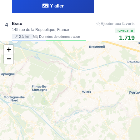
🗺️ Y aller
☆
Esso
4
Ajouter aux favoris
145 rue de la République, France
SP95-E10
1.719
📍 2.5 km
Màj Données de démonstration
🔴 SP95-E10
1.719€
€/L
⛽ Gazole
1.579€
+
🌿 E85
0.882€
🟣 SP98
1.978€
−
💨 GPLc
1.042€
📋 Copier
WhatsApp
🗺️ Y aller
☆
Système U
5
Ajouter aux favoris
35 rue de la République, France
SP95-E10
1.729
📍 2.5 km
Màj Données de démonstration
🔴 SP95-E10
1.729€
€/L
⛽ Gazole
1.589€
🌿 E85
0.924€
🟣 SP98
2.006€