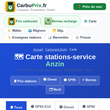
Carbu
Prix
.fr
📍 Près de moi
Comparez. Économisez. Roulez.
Prix carburant
Bornes recharge
🗺️ Carte
🌤️ Météo
🌍 Régions
🗂️ Dép.
🏷️ Enseignes stations
📊 Baromètre
📰 Presse
Accueil
›
Carburant Anzin
›
Carte
🗺️ Carte stations-service
Anzin
Prix carburant en temps réel · 09/08/2026 · Nord
🔵 Diesel
🟢 SP95
⚡ Bornes
⛽ Prix stations
🗂️ Nord
🟢 SP95-E10
🟡 SP98
🔵 Diesel
⛽ Tous