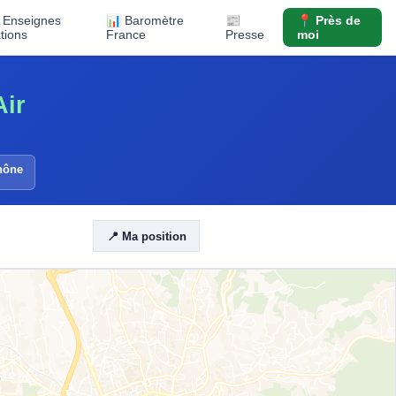
️ Enseignes
📊 Baromètre
📰
📍 Près de
ations
France
Presse
moi
Air
hône
📍 Ma position