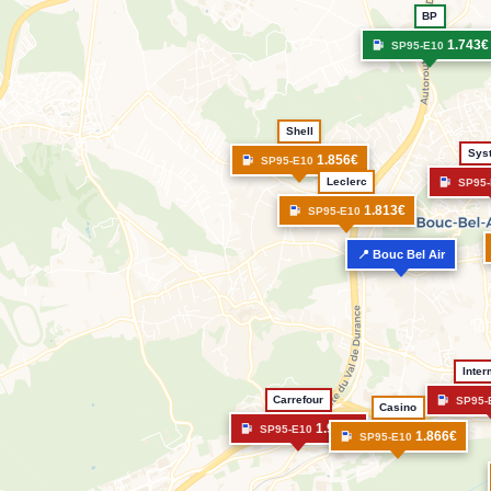
BP
1.743€
SP95-E10
Shell
Sys
1.856€
SP95-E10
Leclerc
SP95-
1.813€
SP95-E10
📍 Bouc Bel Air
Inte
Carrefour
SP95-
Casino
1.936€
SP95-E10
1.866€
SP95-E10