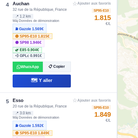
☆
Auchan
4
Ajouter aux favoris
32 rue de la République, France
SP95-E10
1.815
📍 1.2 km
Màj Données de démonstration
€/L
⛽ Gazole
1.569€
🔴 SP95-E10
1.815€
🟣 SP98
1.946€
🌿 E85
0.904€
💨 GPLc
0.991€
📋 Copier
WhatsApp
🗺️ Y aller
☆
Esso
5
Ajouter aux favoris
20 rue de la République, France
SP95-E10
1.849
📍 3.0 km
Màj Données de démonstration
€/L
⛽ Gazole
1.592€
🔴 SP95-E10
1.849€