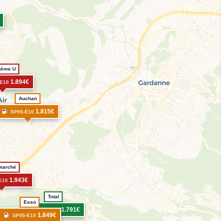
tème U
1.894€
E10
Auchan
1.815€
SP95-E10
rmarché
1.943€
E10
Total
Esso
1.791€
SP95-E10
1.849€
SP95-E10