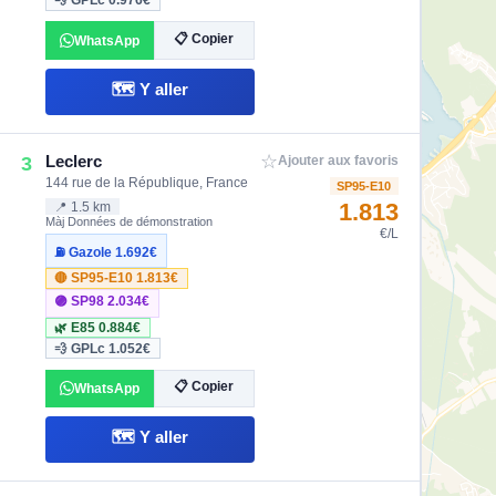
💨 GPLc
0.976€
📋 Copier
WhatsApp
🗺️ Y aller
☆
Leclerc
3
Ajouter aux favoris
144 rue de la République, France
SP95-E10
1.813
📍 1.5 km
Màj Données de démonstration
€/L
⛽ Gazole
1.692€
🔴 SP95-E10
1.813€
🟣 SP98
2.034€
🌿 E85
0.884€
💨 GPLc
1.052€
📋 Copier
WhatsApp
🗺️ Y aller