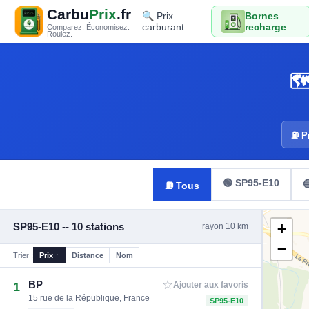
Carbu
Prix
.fr
🔍 Prix
Bornes
carburant
recharge
Comparez. Économisez.
Roulez.
🗺
⛽ Pr
🟢 SP95-E10

⛽ Tous
+
SP95-E10 -- 10 stations
rayon 10 km
−
Trier :
Prix ↑
Distance
Nom
☆
BP
1
Ajouter aux favoris
15 rue de la République, France
SP95-E10