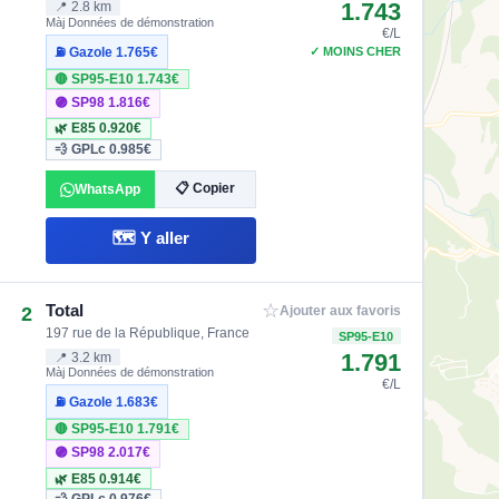
1.743
📍 2.8 km
Màj Données de démonstration
€/L
✓ MOINS CHER
⛽ Gazole
1.765€
🔴 SP95-E10
1.743€
🟣 SP98
1.816€
🌿 E85
0.920€
💨 GPLc
0.985€
📋 Copier
WhatsApp
🗺️ Y aller
☆
Total
2
Ajouter aux favoris
197 rue de la République, France
SP95-E10
1.791
📍 3.2 km
Màj Données de démonstration
€/L
⛽ Gazole
1.683€
🔴 SP95-E10
1.791€
🟣 SP98
2.017€
🌿 E85
0.914€