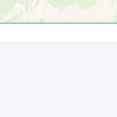
ir dans le département
Bouches-
ous. Données officielles du