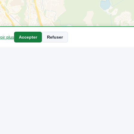
oir plus
Accepter
Refuser
ONS
ations
ce à Bouc Bel Air
 affiche en temps réel toutes les stations-service autour de Bouc Bel A
urant pour filtrer les prix et trouvez la station la moins chère près de v
our plusieurs fois par jour.