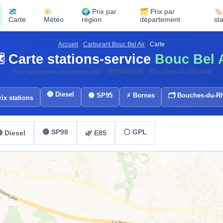
🗺️
🌤️
🌍 Prix par
🗂️ Prix par
🏷
Carte
Météo
région
département
st
Accueil
›
Carburant Bouc Bel Air
›
Carte
️ Carte stations-service
Bouc Bel 
Prix carburant en temps réel · 08/08/2026 · Bouches-du-Rhône
🔵 Diesel
🟢 SP95
⚡ Bornes
🗂️ Bouches-du-R
ix stations
🟡 SP98
⚪ GPL
 Diesel
🌿 E85