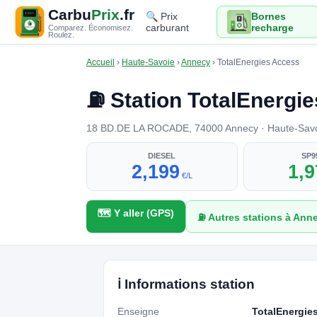
Carbu
Prix
.fr
🔍 Prix
Bornes
carburant
recharge
Comparez. Économisez.
Roulez.
Accueil
›
Haute-Savoie
›
Annecy
›
TotalEnergies Access
⛽ Station TotalEnergi
18 BD.DE LA ROCADE, 74000 Annecy · Haute-Savoie
DIESEL
SP9
2,199
1,
€/L
🗺️ Y aller (GPS)
⛽ Autres stations à Ann
ℹ️ Informations station
Enseigne
TotalEnergie