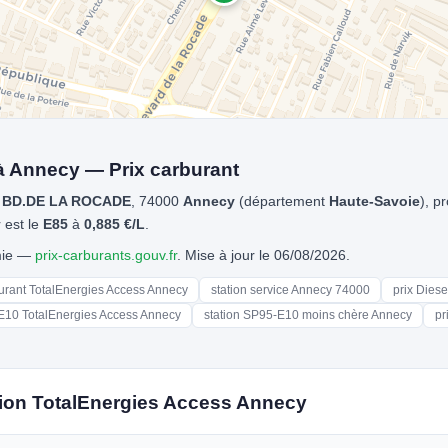
à Annecy — Prix carburant
 BD.DE LA ROCADE
, 74000
Annecy
(département
Haute-Savoie
), p
 est le
E85
à
0,885 €/L
.
omie —
prix-carburants.gouv.fr
. Mise à jour le 06/08/2026.
burant TotalEnergies Access Annecy
station service Annecy 74000
prix Dies
E10 TotalEnergies Access Annecy
station SP95-E10 moins chère Annecy
pr
tion TotalEnergies Access Annecy