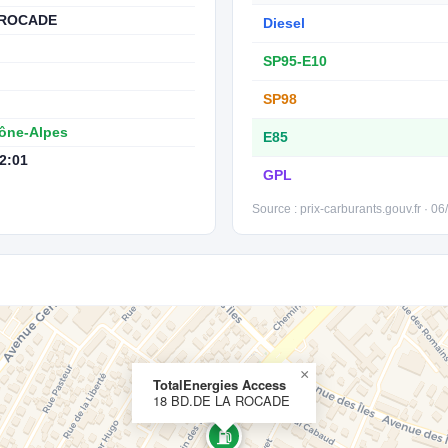
 ROCADE
Diesel
SP95-E10
SP98
ône-Alpes
E85
2:01
GPL
Source : prix-carburants.gouv.fr · 0
×
TotalEnergies Access
18 BD.DE LA ROCADE
⛽