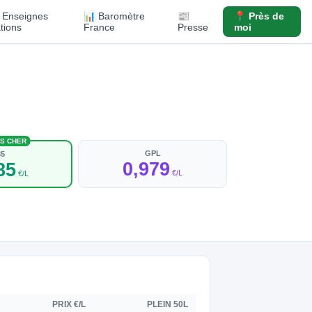
️ Enseignes
📊 Baromètre
📰
📍 Près de
ations
France
Presse
moi
NS CHER
GPL
85
0,979
85
€/L
€/L
PRIX €/L
PLEIN 50L