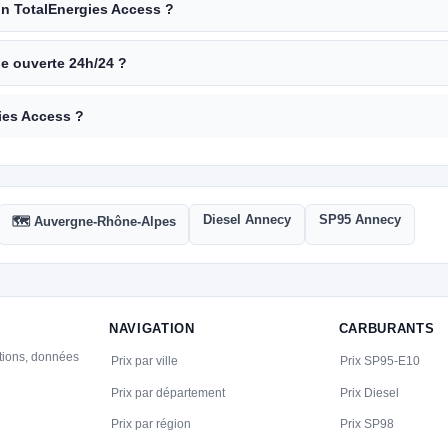
ion TotalEnergies Access ?
le ouverte 24h/24 ?
ies Access ?
Diesel Annecy
SP95 Annecy
🗺️ Auvergne-Rhône-Alpes
NAVIGATION
CARBURANTS
ations, données
Prix par ville
Prix SP95-E10
Prix par département
Prix Diesel
Prix par région
Prix SP98