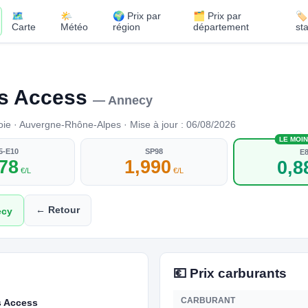
🗺️
🌤️
🌍 Prix par
🗂️ Prix par
🏷
Carte
Météo
région
département
st
es Access
— Annecy
 · Auvergne-Rhône-Alpes · Mise à jour : 06/08/2026
LE MOI
5-E10
SP98
E
978
1,990
0,8
€/L
€/L
← Retour
ecy
💶 Prix carburants
CARBURANT
s Access