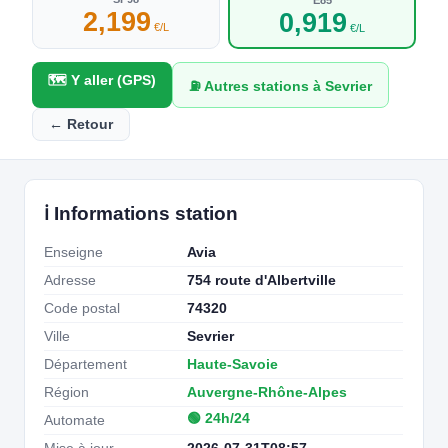
2,199
0,919
€/L
€/L
🗺️ Y aller (GPS)
⛽ Autres stations à Sevrier
← Retour
ℹ️ Informations station
Enseigne
Avia
Adresse
754 route d'Albertville
Code postal
74320
Ville
Sevrier
Département
Haute-Savoie
Région
Auvergne-Rhône-Alpes
🟢 24h/24
Automate