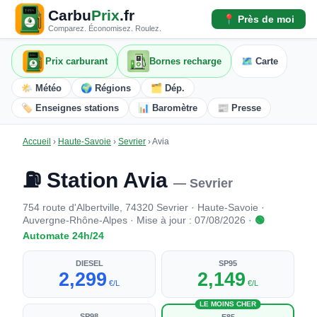
Carbu
Prix
.fr
📍 Près de moi
Comparez. Économisez. Roulez.
Prix carburant
Bornes recharge
🗺️ Carte
🌤️ Météo
🌍 Régions
🗂️ Dép.
🏷️ Enseignes stations
📊 Baromètre
📰 Presse
Accueil
›
Haute-Savoie
›
Sevrier
›
Avia
⛽ Station Avia
— Sevrier
754 route d'Albertville, 74320 Sevrier · Haute-Savoie ·
Auvergne-Rhône-Alpes · Mise à jour : 07/08/2026 ·
🟢
Automate 24h/24
DIESEL
SP95
2,299
2,149
€/L
€/L
LE MOINS CHER
SP98
E85