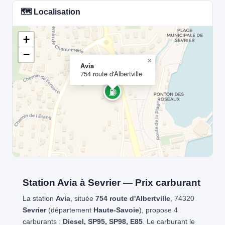
🗺️ Localisation
+
−
×
Avia
754 route d'Albertville
⛽
Station Avia à Sevrier — Prix carburant
La station
Avia
, située
754 route d'Albertville
, 74320
Sevrier
(département
Haute-Savoie
), propose 4
carburants :
Diesel, SP95, SP98, E85
. Le carburant le