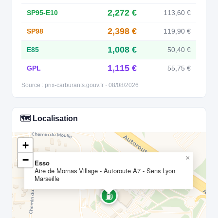
2,272 €
SP95-E10
113,60 €
2,398 €
SP98
119,90 €
1,008 €
E85
50,40 €
1,115 €
GPL
55,75 €
Source : prix-carburants.gouv.fr · 08/08/2026
🗺️ Localisation
+
−
×
Esso
Aire de Mornas Village - Autoroute A7 - Sens Lyon
Marseille
⛽