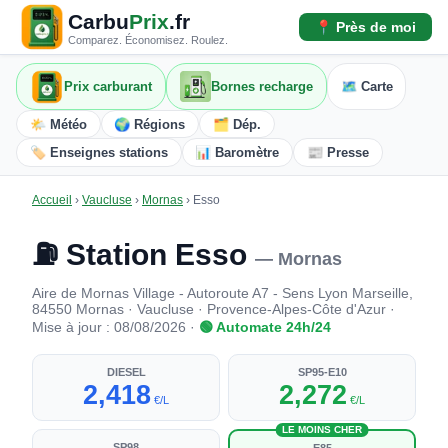
Carbu
Prix
.fr
📍 Près de moi
Comparez. Économisez. Roulez.
Prix carburant
Bornes recharge
🗺️ Carte
🌤️ Météo
🌍 Régions
🗂️ Dép.
🏷️ Enseignes stations
📊 Baromètre
📰 Presse
Accueil
›
Vaucluse
›
Mornas
›
Esso
⛽ Station Esso
— Mornas
Aire de Mornas Village - Autoroute A7 - Sens Lyon Marseille,
84550 Mornas · Vaucluse · Provence-Alpes-Côte d'Azur ·
Mise à jour : 08/08/2026 ·
🟢 Automate 24h/24
DIESEL
SP95-E10
2,418
2,272
€/L
€/L
LE MOINS CHER
SP98
E85