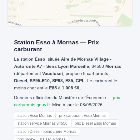
Station Esso à Mornas — Prix
carburant
La station
Esso
, située
Aire de Mornas Village -
Autoroute A7 - Sens Lyon Marseille
, 84550
Mornas
(département
Vaucluse
), propose 5 carburants :
Diesel, SP95-E10, SP98, E85, GPL
. Le carburant le
moins cher est le
E85
à
1,008 €/L
.
Données officielles du Ministère de l'Économie —
prix-
carburants.gouv.fr
. Mise à jour le 08/08/2026.
station Esso Mornas
prix carburant Esso Mornas
station service Mornas 84550
prix Diesel Esso Mornas
station Diesel moins chère Mornas
prix SP95-E10 Esso Mornas