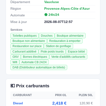
Département
Vaucluse
Région
Provence-Alpes-Côte d'Azur
🟢 24h/24
Automate
Mise à jour
2026-08-07T12:57
Services
Toilettes publiques
Douches
Boutique alimentaire
Boutique non alimentaire
Restauration à emporter
Restauration sur place
Station de gonflage
Carburant additivé
Piste poids lourds
Espace bébé
GNV
Bornes électriques
Vente d'additifs carburants
Wifi
Automate CB 24/24
DAB (Distributeur automatique de billets)
💶 Prix carburants
CARBURANT
PRIX €/L
PLEIN 50L
2,418 €
Diesel
120,90 €