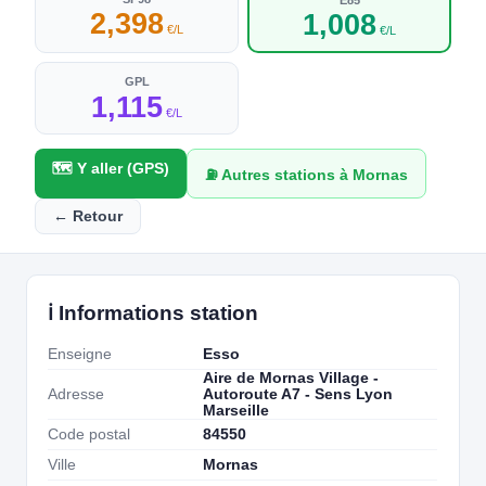
2,398
1,008
€/L
€/L
GPL
1,115
€/L
🗺️ Y aller (GPS)
⛽ Autres stations à Mornas
← Retour
ℹ️ Informations station
Enseigne
Esso
Aire de Mornas Village -
Adresse
Autoroute A7 - Sens Lyon
Marseille
Code postal
84550
Ville
Mornas