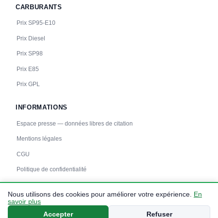
CARBURANTS
Prix SP95-E10
Prix Diesel
Prix SP98
Prix E85
Prix GPL
INFORMATIONS
Espace presse — données libres de citation
Mentions légales
CGU
Politique de confidentialité
Nous utilisons des cookies pour améliorer votre expérience.
En
savoir plus
© 2026 carbuprix.fr — Données :
prix-carburants.gouv.fr
— Tous droits
Accepter
Refuser
réservés