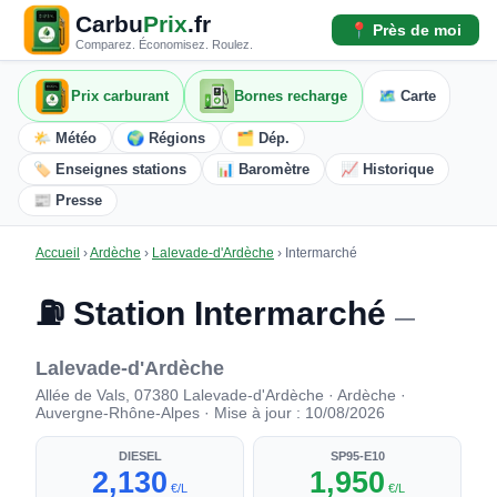
Carbu
Prix
.fr
📍 Près de moi
Comparez. Économisez. Roulez.
Prix carburant
Bornes recharge
🗺️ Carte
🌤️ Météo
🌍 Régions
🗂️ Dép.
🏷️ Enseignes stations
📊 Baromètre
📈 Historique
📰 Presse
Accueil
›
Ardèche
›
Lalevade-d'Ardèche
›
Intermarché
⛽ Station Intermarché
—
Lalevade-d'Ardèche
Allée de Vals, 07380 Lalevade-d'Ardèche · Ardèche ·
Auvergne-Rhône-Alpes · Mise à jour : 10/08/2026
DIESEL
SP95-E10
2,130
1,950
€/L
€/L