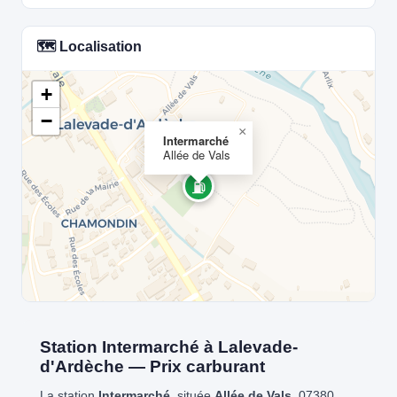
🗺️ Localisation
+
−
×
Intermarché
Allée de Vals
⛽
Station Intermarché à Lalevade-
d'Ardèche — Prix carburant
La station
Intermarché
, située
Allée de Vals
, 07380