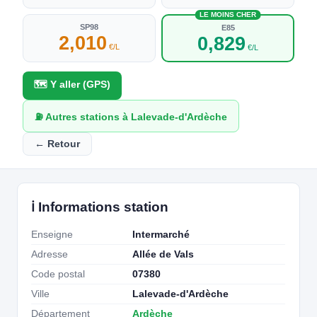
LE MOINS CHER
SP98
E85
2,010
0,829
€/L
€/L
🗺️ Y aller (GPS)
⛽ Autres stations à Lalevade-d'Ardèche
← Retour
ℹ️ Informations station
Enseigne
Intermarché
Adresse
Allée de Vals
Code postal
07380
Ville
Lalevade-d'Ardèche
Département
Ardèche